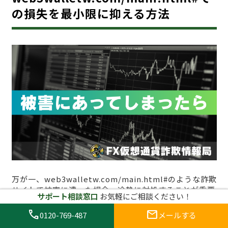
の損失を最小限に抑える方法
万が一、web3walletw.com/main.html#のような詐欺
サイトで被害に遭った場合、冷静に対処することが重要
サポート相談窓口
お気軽にご相談ください！
です。詐欺サイトにおけるトラブルは精神的にも金銭的
にも大きな打撃を与える可能性がありますが、適切な対
call
mail
0120-769-487
メールする
応を取ることで損失を最小限に抑えることができます。