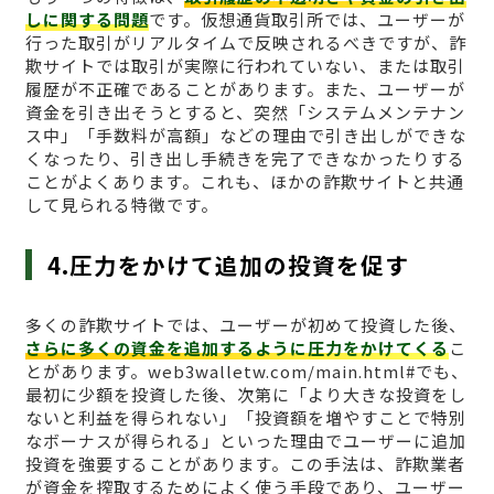
しに関する問題
です。仮想通貨取引所では、ユーザーが
行った取引がリアルタイムで反映されるべきですが、詐
欺サイトでは取引が実際に行われていない、または取引
履歴が不正確であることがあります。また、ユーザーが
資金を引き出そうとすると、突然「システムメンテナン
ス中」「手数料が高額」などの理由で引き出しができな
くなったり、引き出し手続きを完了できなかったりする
ことがよくあります。これも、ほかの詐欺サイトと共通
して見られる特徴です。
4.圧力をかけて追加の投資を促す
多くの詐欺サイトでは、ユーザーが初めて投資した後、
さらに多くの資金を追加するように圧力をかけてくる
こ
とがあります。web3walletw.com/main.html#でも、
最初に少額を投資した後、次第に「より大きな投資をし
ないと利益を得られない」「投資額を増やすことで特別
なボーナスが得られる」といった理由でユーザーに追加
投資を強要することがあります。この手法は、詐欺業者
が資金を搾取するためによく使う手段であり、ユーザー