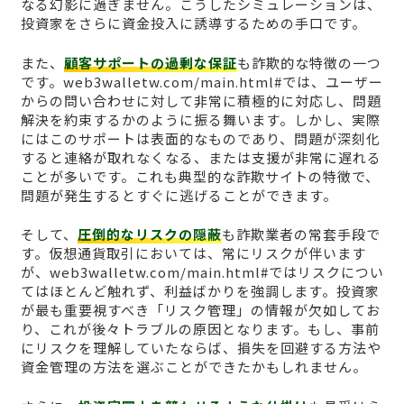
なる幻影に過ぎません。こうしたシミュレーションは、
投資家をさらに資金投入に誘導するための手口です。
また、
顧客サポートの過剰な保証
も詐欺的な特徴の一つ
です。web3walletw.com/main.html#では、ユーザー
からの問い合わせに対して非常に積極的に対応し、問題
解決を約束するかのように振る舞います。しかし、実際
にはこのサポートは表面的なものであり、問題が深刻化
すると連絡が取れなくなる、または支援が非常に遅れる
ことが多いです。これも典型的な詐欺サイトの特徴で、
問題が発生するとすぐに逃げることができます。
そして、
圧倒的なリスクの隠蔽
も詐欺業者の常套手段で
す。仮想通貨取引においては、常にリスクが伴います
が、web3walletw.com/main.html#ではリスクについ
てはほとんど触れず、利益ばかりを強調します。投資家
が最も重要視すべき「リスク管理」の情報が欠如してお
り、これが後々トラブルの原因となります。もし、事前
にリスクを理解していたならば、損失を回避する方法や
資金管理の方法を選ぶことができたかもしれません。