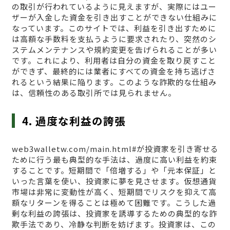
の取引が行われているように見えますが、実際にはユー
ザーが入金した資金を引き出すことができない仕組みに
なっています。このサイトでは、利益を引き出すために
は高額な手数料を支払うように要求されたり、突然のシ
ステムメンテナンスや規約変更を告げられることが多い
です。これにより、利用者は自分の資金を取り戻すこと
ができず、最終的には業者にすべての資金を持ち逃げさ
れるという結果に陥ります。このような詐欺的な仕組み
は、信頼性のある取引所では見られません。
4. 過度な利益の誇張
web3walletw.com/main.html#が投資家を引き寄せる
ために行う最も典型的な手法は、過度に高い利益を約束
することです。短期間で「倍増する」や「元本保証」と
いった言葉を使い、投資家に夢を見させます。仮想通貨
市場は非常に変動性が高く、短期間でリスクを抑えて高
額なリターンを得ることは極めて困難です。こうした過
剰な利益の誇張は、投資家を誘導するための典型的な詐
欺手法であり、冷静な判断を妨げます。投資家は、この