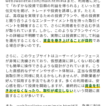
web3walletw.com/main.html#はまた、利用者に対し
て「わずかな投資で巨額の利益を得られる」といった宣
伝文句を掲げ、トレードや投資を誘導します。たとえ
ば、高収益を実現するための投資プランや、他の投資家
と競り合うようなエンターテイメント性を持った取引イ
ベントを開催することで、さらに利用者を引き込む手法
が取られています。しかし、このようなプランやイベン
トの詳細は不明瞭であり、実際には投資家に対して利益
を還元することなく、
資金を巻き上げることが目的
であ
る場合が多いのです。
さらに、このウェブサイトはユーザーインターフェース
が非常に洗練されており、仮想通貨に詳しくない初心者
でも簡単に操作できるような設計がされています。こう
した直感的なデザインやサポート体制は、正当な仮想通
貨取引所と同様に見えるかもしれませんが、詐欺業者が
好んで採用する手法でもあります。多くの利用者は、安
心感を抱いて投資を開始しますが、最終的には
資金を引
き出せなくなったり、取引が成立しない
という問題に直
面することが多いです。
また、web3walletw.com/main.html#は、急速に利益