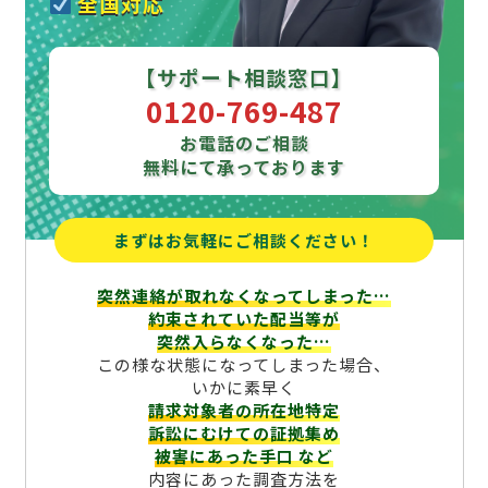
全国対応
【サポート相談窓口】
0120-769-487
お電話のご相談
無料にて承っております
まずはお気軽にご相談ください！
突然連絡が取れなくなってしまった…
約束されていた配当等が
突然入らなくなった…
この様な状態になってしまった場合、
いかに素早く
請求対象者の所在地特定
訴訟にむけての証拠集め
被害にあった手口
など
内容にあった調査方法を