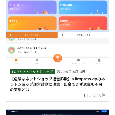
ECサイト・ネットショップ
2025年10月13日
schedule
【危険なネットショップ運営詐欺】a.liexpress.vipのネ
ットショップ運営詐欺に注意！出金できず返金も不可
の実態とは
口コミ：0件