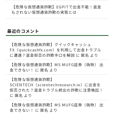
【危険な仮想通貨詐欺】EGPITで出金不能！返金
もされない仮想通貨詐欺の実態とは
最近のコメント
【危険な仮想通貨詐欺】クイックキャッシュ
FX（quickcashfx.com）を利用して出金トラブル
に遭遇？返金拒否の詐欺手口を解説
に
匿名
より
【危険な仮想通貨詐欺】MS MUFG証券（偽物） 出
金できない！
に
匿名
より
【危険な仮想通貨詐欺】
SCIENTECH（scientechresearch.io）に出金を
拒否された？返金トラブル続出の詐欺に注意喚起！
に
匿名
より
【危険な仮想通貨詐欺】MS MUFG証券（偽物） 出
金できない！
に
匿名
より