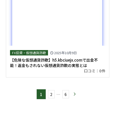
FX投資・仮想通貨詐欺
2025年10月9日
schedule
【危険な仮想通貨詐欺】h5.kbciuejx.comで出金不
能！返金もされない仮想通貨詐欺の実態とは
口コミ：0件
1
2
…
6
arrow_forward_ios