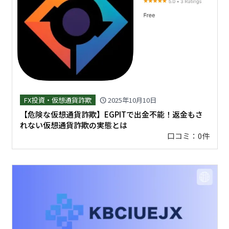
FX投資・仮想通貨詐欺
2025年10月10日
schedule
【危険な仮想通貨詐欺】EGPITで出金不能！返金もさ
れない仮想通貨詐欺の実態とは
口コミ：0件