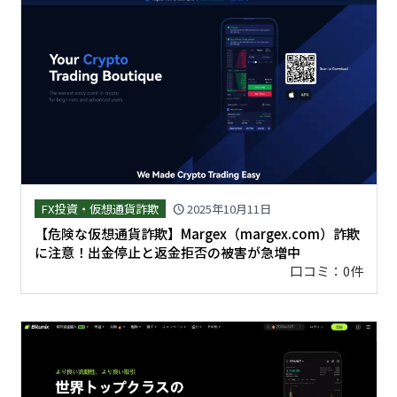
FX投資・仮想通貨詐欺
2025年10月11日
schedule
【危険な仮想通貨詐欺】Margex（margex.com）詐欺
に注意！出金停止と返金拒否の被害が急増中
口コミ：0件