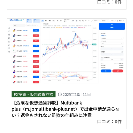
口コミ：0件
FX投資・仮想通貨詐欺
2025年10月11日
schedule
【危険な仮想通貨詐欺】Multibank
plus（m.jpmultibank-plus.net）で出金申請が通らな
い？返金もされない詐欺の仕組みに注意
口コミ：0件