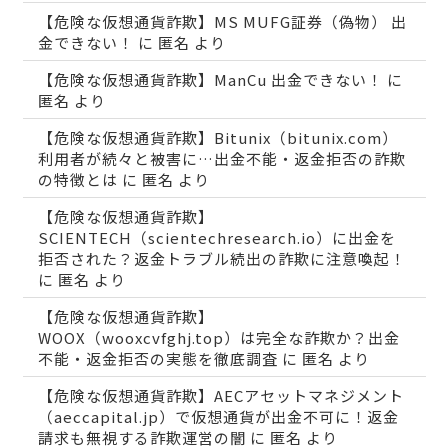
【危険な仮想通貨詐欺】MS MUFG証券（偽物） 出
金できない！
に
匿名
より
【危険な仮想通貨詐欺】ManCu 出金できない！
に
匿名
より
【危険な仮想通貨詐欺】Bitunix（bitunix.com）
利用者が続々と被害に…出金不能・返金拒否の詐欺
の特徴とは
に
匿名
より
【危険な仮想通貨詐欺】
SCIENTECH（scientechresearch.io）に出金を
拒否された？返金トラブル続出の詐欺に注意喚起！
に
匿名
より
【危険な仮想通貨詐欺】
WOOX（wooxcvfghj.top）は完全な詐欺か？出金
不能・返金拒否の実態を徹底調査
に
匿名
より
【危険な仮想通貨詐欺】AECアセットマネジメント
（aeccapital.jp）で仮想通貨が出金不可に！返金
請求も無視する詐欺運営の闇
に
匿名
より