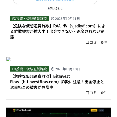
FX投資・仮想通貨詐欺
2025年10月11日
schedule
【危険な仮想通貨詐欺】RAA INV（vjsdkyf.com）によ
る詐欺被害が拡大中！出金できない・返金されない実
態
口コミ：0件
FX投資・仮想通貨詐欺
2025年10月10日
schedule
【危険な仮想通貨詐欺】BitInvest
Flow（bitinvestflow.com）詐欺に注意！出金停止と
返金拒否の被害が急増中
口コミ：0件