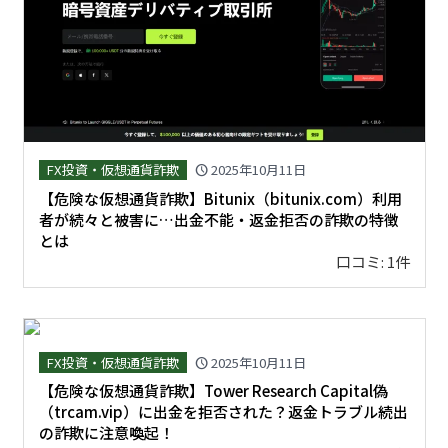
FX投資・仮想通貨詐欺
2025年10月11日
schedule
【危険な仮想通貨詐欺】Bitunix（bitunix.com）利用
者が続々と被害に…出金不能・返金拒否の詐欺の特徴
とは
口コミ: 1件
FX投資・仮想通貨詐欺
2025年10月11日
schedule
【危険な仮想通貨詐欺】Tower Research Capital偽
（trcam.vip）に出金を拒否された？返金トラブル続出
の詐欺に注意喚起！