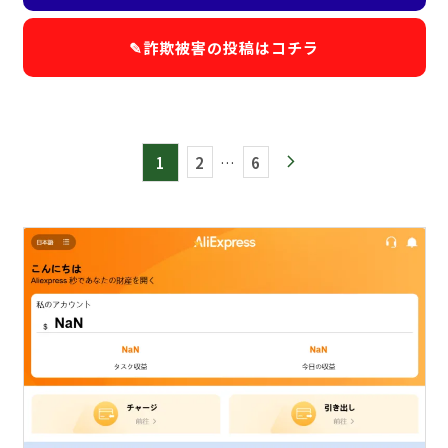
✎詐欺被害の投稿は
コチラ
1
2
…
6
arrow_forward_ios