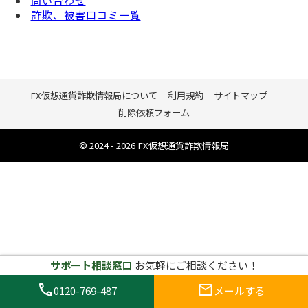
問い合わせ
詐欺、被害口コミ一覧
FX仮想通貨詐欺情報局について
利用規約
サイトマップ
削除依頼フォーム
© 2024 - 2026 FX仮想通貨詐欺情報局
サポート相談窓口
お気軽にご相談ください！
call
mail
0120-769-487
メールする