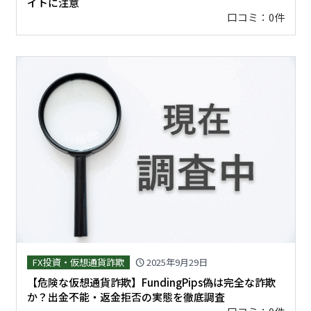
イトに注意
口コミ：0件
FX投資・仮想通貨詐欺
2025年9月29日
schedule
【危険な仮想通貨詐欺】FundingPips偽は完全な詐欺
か？出金不能・返金拒否の実態を徹底調査