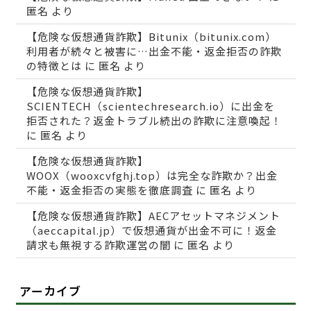
匿名
より
【危険な仮想通貨詐欺】Bitunix（bitunix.com）
利用者が続々と被害に…出金不能・返金拒否の詐欺
の特徴とは
に
匿名
より
【危険な仮想通貨詐欺】
SCIENTECH（scientechresearch.io）に出金を
拒否された？返金トラブル続出の詐欺に注意喚起！
に
匿名
より
【危険な仮想通貨詐欺】
WOOX（wooxcvfghj.top）は完全な詐欺か？出金
不能・返金拒否の実態を徹底調査
に
匿名
より
【危険な仮想通貨詐欺】AECアセットマネジメント
（aeccapital.jp）で仮想通貨が出金不可に！返金
請求も無視する詐欺運営の闇
に
匿名
より
アーカイブ