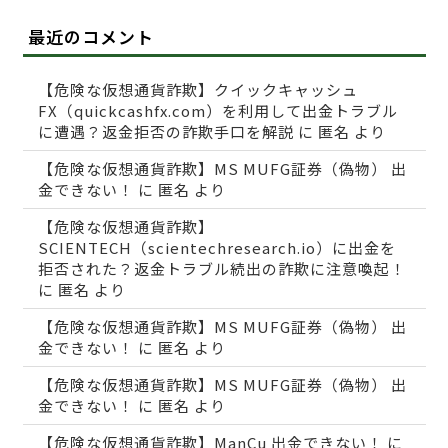
最近のコメント
【危険な仮想通貨詐欺】クイックキャッシュ
FX（quickcashfx.com）を利用して出金トラブル
に遭遇？返金拒否の詐欺手口を解説
に
匿名
より
【危険な仮想通貨詐欺】MS MUFG証券（偽物） 出
金できない！
に
匿名
より
【危険な仮想通貨詐欺】
SCIENTECH（scientechresearch.io）に出金を
拒否された？返金トラブル続出の詐欺に注意喚起！
に
匿名
より
【危険な仮想通貨詐欺】MS MUFG証券（偽物） 出
金できない！
に
匿名
より
【危険な仮想通貨詐欺】MS MUFG証券（偽物） 出
金できない！
に
匿名
より
【危険な仮想通貨詐欺】ManCu 出金できない！
に