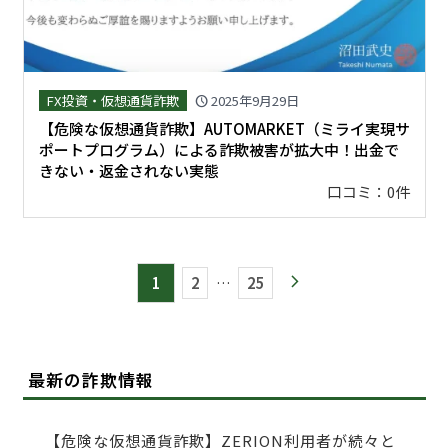
FX投資・仮想通貨詐欺
2025年9月29日
schedule
【危険な仮想通貨詐欺】AUTOMARKET（ミライ実現サ
ポートプログラム）による詐欺被害が拡大中！出金で
きない・返金されない実態
口コミ：0件
1
2
…
25
arrow_forward_ios
最新の詐欺情報
【危険な仮想通貨詐欺】ZERION利用者が続々と