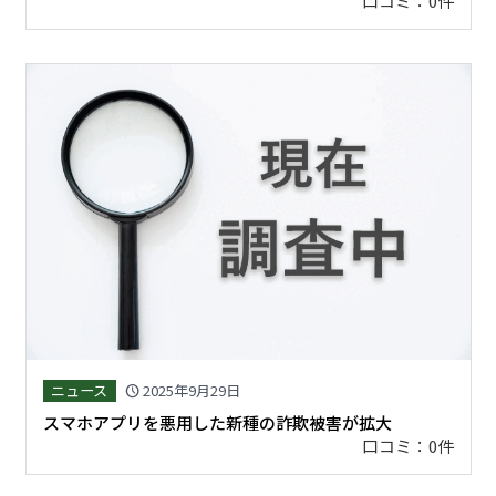
口コミ：0件
ニュース
2025年9月29日
schedule
スマホアプリを悪用した新種の詐欺被害が拡大
口コミ：0件