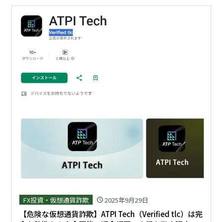
FX投資・仮想通貨詐欺
2025年9月29日
schedule
【危険な仮想通貨詐欺】ATPI Tech（Verified tlc）は完