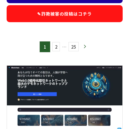
✎詐欺被害の投稿は
コチラ
1
2
…
25
arrow_forward_ios