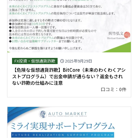
FX投資・仮想通貨詐欺
2025年9月29日
schedule
【危険な仮想通貨詐欺】BitCore（未来のわくわくアシ
ストプログラム）で出金申請が通らない？返金もされ
ない詐欺の仕組みに注意
口コミ：0件