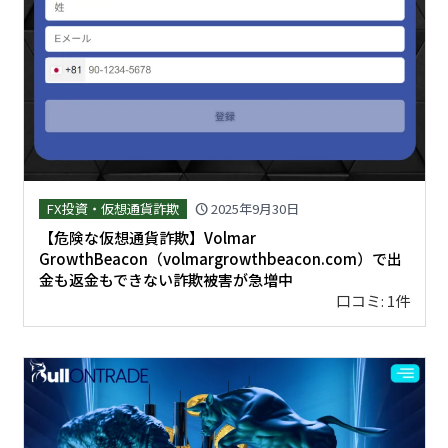
FX投資・仮想通貨詐欺
2025年9月30日
schedule
【危険な仮想通貨詐欺】Volmar
GrowthBeacon（volmargrowthbeacon.com）で出
金も返金もできない詐欺被害が急増中
口コミ: 1件