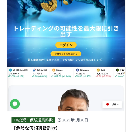
FX投資・仮想通貨詐欺
2025年9月30日
schedule
【危険な仮想通貨詐欺】