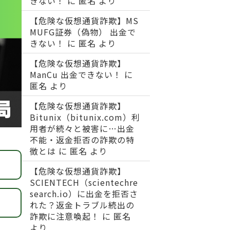
きない！
に
匿名
より
【危険な仮想通貨詐欺】MS
MUFG証券（偽物） 出金で
きない！
に
匿名
より
【危険な仮想通貨詐欺】
ManCu 出金できない！
に
匿名
より
【危険な仮想通貨詐欺】
Bitunix（bitunix.com）利
用者が続々と被害に…出金
不能・返金拒否の詐欺の特
徴とは
に
匿名
より
【危険な仮想通貨詐欺】
SCIENTECH（scientechre
search.io）に出金を拒否さ
れた？返金トラブル続出の
詐欺に注意喚起！
に
匿名
より