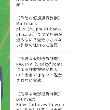
起！
【危険な仮想通貨詐欺】
Multibank
plus（m.jpmultibank-
plus.net）で出金申請が
通らない？返金もされな
い詐欺の仕組みに注意
【危険な仮想通貨詐欺】
RAA INV（vjsdkyf.com）
による詐欺被害が拡大
中！出金できない・返金
されない実態
【危険な仮想通貨詐欺】
BitInvest
Flow（bitinvestflow.co
m）詐欺に注意！出金停