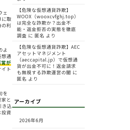
【危険な仮想通貨詐欺】
ウェ
WOOX（wooxcvfghj.top）
単に取
は完全な詐欺か？出金不
時の利
能・返金拒否の実態を徹底
調査
に
匿名
より
【危険な仮想通貨詐欺】AEC
のよ
アセットマネジメント
仮想通
（aeccapital.jp）で仮想通
運営が
貨が出金不可に！返金請求
サイト
も無視する詐欺運営の闇
に
匿名
より
句を
資家と
アーカイブ
引き込
は投資
2026年6月