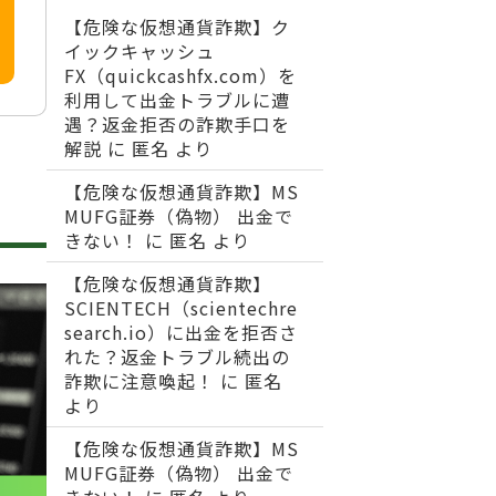
【危険な仮想通貨詐欺】ク
イックキャッシュ
FX（quickcashfx.com）を
利用して出金トラブルに遭
遇？返金拒否の詐欺手口を
解説
に
匿名
より
【危険な仮想通貨詐欺】MS
MUFG証券（偽物） 出金で
きない！
に
匿名
より
【危険な仮想通貨詐欺】
SCIENTECH（scientechre
search.io）に出金を拒否さ
れた？返金トラブル続出の
詐欺に注意喚起！
に
匿名
より
【危険な仮想通貨詐欺】MS
MUFG証券（偽物） 出金で