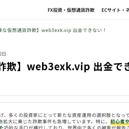
FX投資・仮想通貨詐欺
ECサイト・
な仮想通貨詐欺】web3exk.vip 出金できない！
2日
】web3exk.vip 出金で
げ、多くの投資家にとって新たな資産運用の選択肢となっ
急拡大に乗じた詐欺事件も急増しています。特に、
初心者
た
巧妙な手口が横行しており、世界中で多くの被害が報告