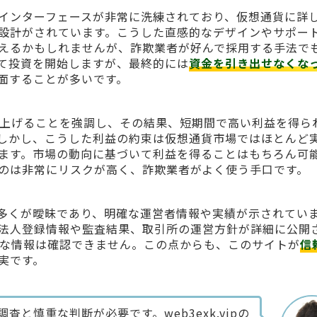
インターフェースが非常に洗練されており、仮想通貨に詳
設計がされています。こうした直感的なデザインやサポー
えるかもしれませんが、詐欺業者が好んで採用する手法で
て投資を開始しますが、最終的には
資金を引き出せなくな
面することが多いです。
利益を上げることを強調し、その結果、短期間で高い利益を得ら
しかし、こうした利益の約束は仮想通貨市場ではほとんど
ます。市場の動向に基づいて利益を得ることはもちろん可
のは非常にリスクが高く、詐欺業者がよく使う手口です。
多くが曖昧であり、明確な運営者情報や実績が示されてい
法人登録情報や監査結果、取引所の運営方針が詳細に公開
のような情報は確認できません。この点からも、このサイトが
信
実です。
と慎重な判断が必要です。web3exk.vipの