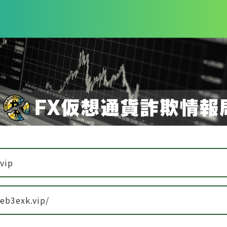
vip
web3exk.vip/