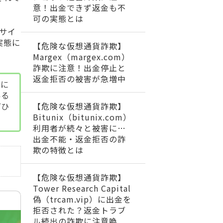
意！出金できず返金も不
可の実態とは
サイ
実態に
【危険な仮想通貨詐欺】
Margex（margex.com）
詐欺に注意！出金停止と
返金拒否の被害が急増中
策に
いる
【危険な仮想通貨詐欺】
ぜひ
Bitunix（bitunix.com）
利用者が続々と被害に…
出金不能・返金拒否の詐
欺の特徴とは
【危険な仮想通貨詐欺】
Tower Research Capital
偽（trcam.vip）に出金を
拒否された？返金トラブ
ル続出の詐欺に注意喚