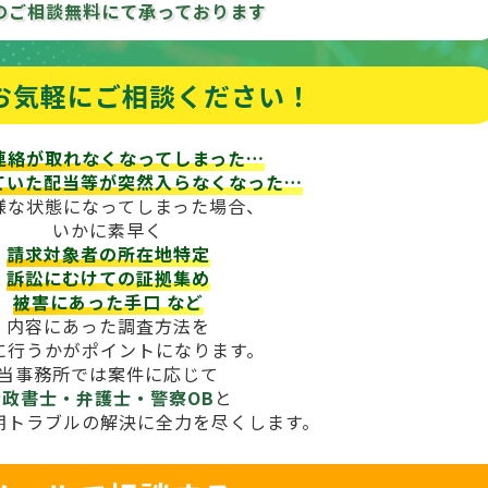
のご相談
無料にて承っております
お気軽にご相談ください！
連絡が取れなくなってしまった…
ていた配当等が
突然入らなくなった…
様な状態になってしまった場合、
いかに素早く
請求対象者の所在地特定
訴訟にむけての証拠集め
被害にあった手口
など
内容にあった調査方法を
に行うかがポイントになります。
当事務所では案件に応じて
行政書士・弁護士・警察OB
と
期トラブルの解決に全力を尽くします。