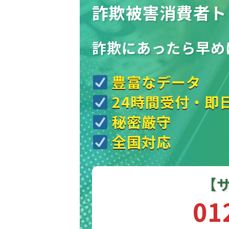
詐欺被害消費者ト
詐欺にあったら
早め
豊富なデータ
24時間受付・即
秘密厳守
全国対応
【
01