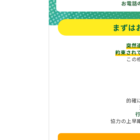
お電話
まずは
突然
約束され
この
的確
協力の上早