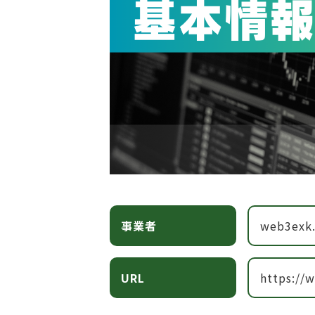
事業者
web3exk.
URL
https://