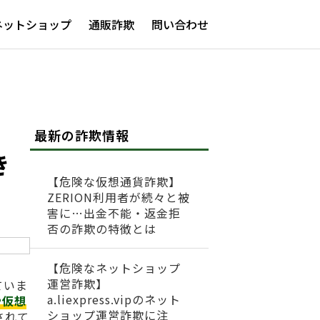
ネットショップ
通販詐欺
問い合わせ
最新の詐欺情報
き
【危険な仮想通貨詐欺】
ZERION利用者が続々と被
害に…出金不能・返金拒
否の詐欺の特徴とは
【危険なネットショップ
運営詐欺】
ていま
a.liexpress.vipのネット
や仮想
ショップ運営詐欺に注
されて