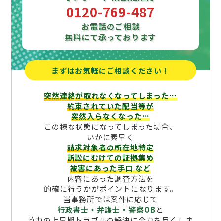
0120-769-487
お電話のご相談
無料にて承っております
まずはお気軽にご相談ください！
突然連絡が取れなくなってしまった…
約束されていた配当等が
突然入らなくなった…
この様な状態になってしまった場合、
いかに素早く
請求対象者の所在地特定
訴訟にむけての証拠集め
被害にあった手口
など
内容にあった調査方法を
的確に行うかがポイントになります。
当事務所では案件に応じて
行政書士・弁護士・警察OB
と
協力の上早期トラブルの解決に全力を尽くしま