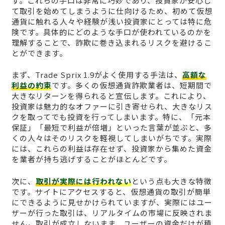
す。これらの手口は非常に巧妙であり、投資家が安心し
て取引を始めてしまうように仕向けるため、初めて仮想
通貨に触れる人々や経験が浅い投資家にとっては特に危
険です。具体的にどのような手口が使われているのかを
理解することで、詐欺に巻き込まれるリスクを避けるこ
とができます。
まず、Trade Sprix 1.9がよく使用する手法は、
高額な
利益の約束
です。多くの仮想通貨詐欺業者は、短期間で
大きなリターンを得られると宣伝します。これにより、
投資家は魅力的なオファーに引き寄せられ、大きなリス
クを取ってでも投資を行ってしまいます。特に、「元本
保証」「最短で利益が倍増」といった言葉が並ぶと、多
くの人々はそのリスクを軽視してしまいがちです。実際
には、これらの利益は存在せず、投資家から集めた資金
を業者が持ち逃げすることがほとんどです。
次に、
取引が実際には行われない
という点も大きな特徴
です。サイトにアクセスすると、仮想通貨の取引が簡単
にできるように見せかけられていますが、実際にはユー
ザーが行った取引は、リアルタイムの市場に反映されま
せん。取引が成立しないまま、ユーザーの資金だけが積