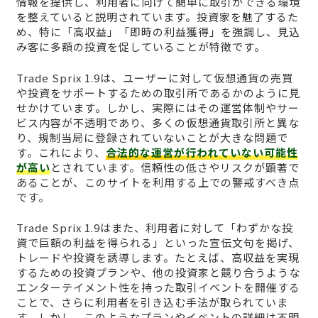
情報を提供し、利用者に向けて簡単に取引ができる環境
を整えていると説明されています。投資家を魅了するた
め、特に「高収益」「即時の利益獲得」を強調し、見込
み客に多額の投資を促していることが特徴です。
Trade Sprix 1.9は、ユーザーに対して仮想通貨の売買
や投資をサポートするための取引所であるかのように見
せかけています。しかし、実際にはその運営体制やサー
ビス内容が不透明であり、多くの仮想通貨取引所と異な
り、規制当局に登録されていないことが大きな問題で
す。これにより、
合法的な運営が行われていない可能性
が高い
とされています。信頼性の低さやリスクが顕著で
あることが、このサイトを利用する上での警戒すべき点
です。
Trade Sprix 1.9はまた、利用者に対して「わずかな投
資で巨額の利益を得られる」といった宣伝文句を掲げ、
トレードや投資を誘導します。たとえば、高収益を実現
するための投資プランや、他の投資家と競り合うような
エンターテイメント性を持った取引イベントを開催する
ことで、さらに利用者を引き込む手法が取られていま
す。しかし、このようなプランやイベントの詳細は不明