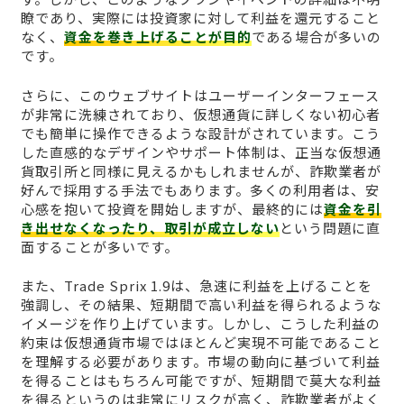
瞭であり、実際には投資家に対して利益を還元すること
なく、
資金を巻き上げることが目的
である場合が多いの
です。
さらに、このウェブサイトはユーザーインターフェース
が非常に洗練されており、仮想通貨に詳しくない初心者
でも簡単に操作できるような設計がされています。こう
した直感的なデザインやサポート体制は、正当な仮想通
貨取引所と同様に見えるかもしれませんが、詐欺業者が
好んで採用する手法でもあります。多くの利用者は、安
心感を抱いて投資を開始しますが、最終的には
資金を引
き出せなくなったり、取引が成立しない
という問題に直
面することが多いです。
また、Trade Sprix 1.9は、急速に利益を上げることを
強調し、その結果、短期間で高い利益を得られるような
イメージを作り上げています。しかし、こうした利益の
約束は仮想通貨市場ではほとんど実現不可能であること
を理解する必要があります。市場の動向に基づいて利益
を得ることはもちろん可能ですが、短期間で莫大な利益
を得るというのは非常にリスクが高く、詐欺業者がよく