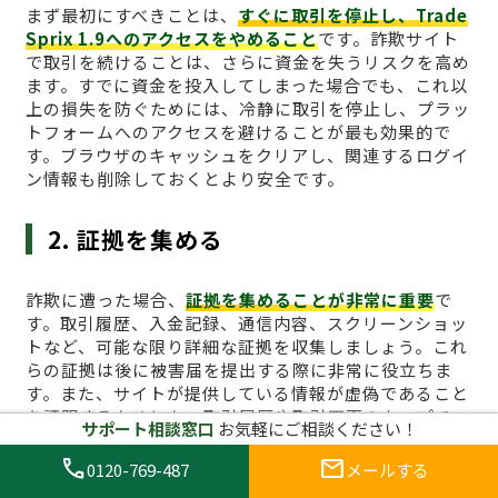
まず最初にすべきことは、
すぐに取引を停止し、Trade
Sprix 1.9へのアクセスをやめること
です。詐欺サイト
で取引を続けることは、さらに資金を失うリスクを高め
ます。すでに資金を投入してしまった場合でも、これ以
上の損失を防ぐためには、冷静に取引を停止し、プラッ
トフォームへのアクセスを避けることが最も効果的で
す。ブラウザのキャッシュをクリアし、関連するログイ
ン情報も削除しておくとより安全です。
2. 証拠を集める
詐欺に遭った場合、
証拠を集めることが非常に重要
で
す。取引履歴、入金記録、通信内容、スクリーンショッ
トなど、可能な限り詳細な証拠を収集しましょう。これ
らの証拠は後に被害届を提出する際に非常に役立ちま
す。また、サイトが提供している情報が虚偽であること
を証明するためにも、取引履歴や取引画面のキャプチャ
サポート相談窓口
お気軽にご相談ください！
は必須です。特に、引き出しができないことや、サイト
からの不正な要求があった場合、その証拠は重要な役割
call
mail
0120-769-487
メールする
を果たします。