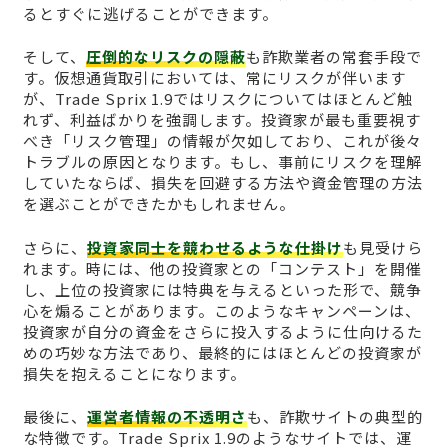
るとすぐに逃げることができます。
そして、
圧倒的なリスクの隠蔽
も詐欺業者の常套手段で
す。仮想通貨取引においては、常にリスクが伴います
が、Trade Sprix 1.9ではリスクについてはほとんど触
れず、利益ばかりを強調します。投資家が最も重要視す
べき「リスク管理」の情報が欠如しており、これが後々
トラブルの原因となります。もし、事前にリスクを理解
していたならば、損失を回避する方法や資金管理の方法
を選ぶことができたかもしれません。
さらに、
投資家同士を競わせるような仕掛け
も見受けら
れます。時には、他の投資家との「コンテスト」を開催
し、上位の投資家には特典を与えるといった形で、競争
心を煽ることがあります。このようなキャンペーンは、
投資家が自分の資金をさらに投入するように仕向けるた
めの巧妙な方法であり、最終的にはほとんどの投資家が
損失を抱えることになります。
最後に、
運営者情報の不透明さ
も、詐欺サイトの典型的
な特徴です。Trade Sprix 1.9のようなサイトでは、運