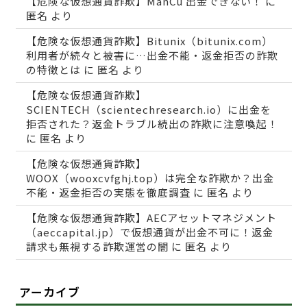
【危険な仮想通貨詐欺】ManCu 出金できない！
に
匿名
より
【危険な仮想通貨詐欺】Bitunix（bitunix.com）
利用者が続々と被害に…出金不能・返金拒否の詐欺
の特徴とは
に
匿名
より
【危険な仮想通貨詐欺】
SCIENTECH（scientechresearch.io）に出金を
拒否された？返金トラブル続出の詐欺に注意喚起！
に
匿名
より
【危険な仮想通貨詐欺】
WOOX（wooxcvfghj.top）は完全な詐欺か？出金
不能・返金拒否の実態を徹底調査
に
匿名
より
【危険な仮想通貨詐欺】AECアセットマネジメント
（aeccapital.jp）で仮想通貨が出金不可に！返金
請求も無視する詐欺運営の闇
に
匿名
より
アーカイブ