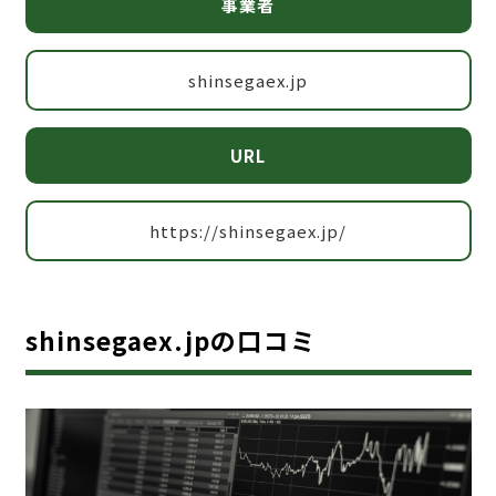
事業者
shinsegaex.jp
URL
https://shinsegaex.jp/
shinsegaex.jpの口コミ