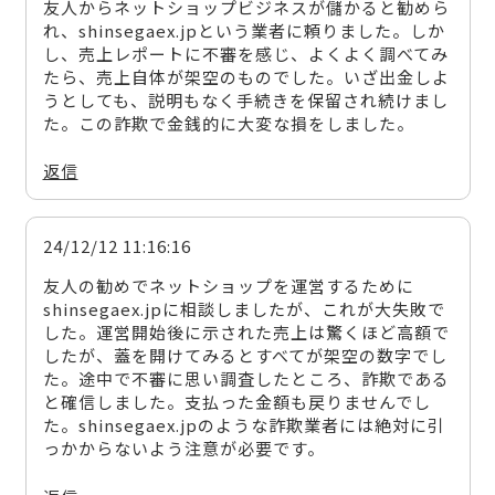
友人からネットショップビジネスが儲かると勧めら
れ、shinsegaex.jpという業者に頼りました。しか
し、売上レポートに不審を感じ、よくよく調べてみ
たら、売上自体が架空のものでした。いざ出金しよ
うとしても、説明もなく手続きを保留され続けまし
た。この詐欺で金銭的に大変な損をしました。
返信
24/12/12 11:16:16
友人の勧めでネットショップを運営するために
shinsegaex.jpに相談しましたが、これが大失敗で
した。運営開始後に示された売上は驚くほど高額で
したが、蓋を開けてみるとすべてが架空の数字でし
た。途中で不審に思い調査したところ、詐欺である
と確信しました。支払った金額も戻りませんでし
た。shinsegaex.jpのような詐欺業者には絶対に引
っかからないよう注意が必要です。