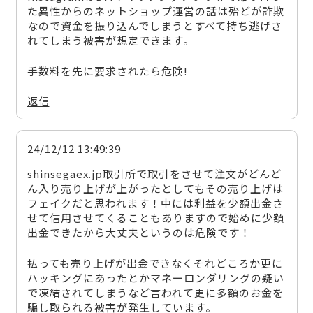
た異性からのネットショップ運営の話は殆どが詐欺
なので資金を振り込んでしまうとすべて持ち逃げさ
れてしまう被害が想定できます。
手数料を先に要求されたら危険!
返信
24/12/12 13:49:39
shinsegaex.jp取引所で取引をさせて注文がどんど
ん入り売り上げが上がったとしてもその売り上げは
フェイクだと思われます！中には利益を少額出金さ
せて信用させてくることもありますので始めに少額
出金できたから大丈夫というのは危険です！
払っても売り上げが出金できなくそれどころか更に
ハッキングにあったとかマネーロンダリングの疑い
で凍結されてしまうなど言われて更に多額のお金を
騙し取られる被害が発生しています。