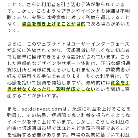
ことで、さらに利用者を引き込む手法が取られていま
す。しかし、このようなプランやイベントの詳細は不明
瞭であり、実際には投資家に対して利益を還元すること
なく、
資金を巻き上げることが目的
である場合が多いの
です。
さらに、このウェブサイトはユーザーインターフェース
が非常に洗練されており、仮想通貨に詳しくない初心者
でも簡単に操作できるような設計がされています。こう
した直感的なデザインやサポート体制は、正当な仮想通
貨取引所と同様に見えるかもしれませんが、詐欺業者が
好んで採用する手法でもあります。多くの利用者は、安
心感を抱いて投資を開始しますが、最終的には
資金を引
き出せなくなったり、取引が成立しない
という問題に直
面することが多いです。
また、seldcinvest.comは、急速に利益を上げることを
強調し、その結果、短期間で高い利益を得られるような
イメージを作り上げています。しかし、こうした利益の
約束は仮想通貨市場ではほとんど実現不可能であること
を理解する必要があります。市場の動向に基づいて利益