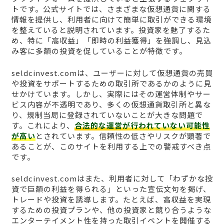
トです。公式サイトでは、さまざまな仮想通貨に関する
情報を提供し、利用者に向けて簡単に取引ができる環境
を整えていると説明されています。投資家を魅了するた
め、特に「高収益」「即時の利益獲得」を強調し、見込
み客に多額の投資を促していることが特徴です。
seldcinvest.comは、ユーザーに対して仮想通貨の売買
や投資をサポートするための取引所であるかのように見
せかけています。しかし、実際にはその運営体制やサー
ビス内容が不透明であり、多くの仮想通貨取引所と異な
り、規制当局に登録されていないことが大きな問題で
す。これにより、
合法的な運営が行われていない可能性
が高い
とされています。信頼性の低さやリスクが顕著で
あることが、このサイトを利用する上での警戒すべき点
です。
seldcinvest.comはまた、利用者に対して「わずかな投
資で巨額の利益を得られる」といった宣伝文句を掲げ、
トレードや投資を誘導します。たとえば、高収益を実現
するための投資プランや、他の投資家と競り合うような
エンターテイメント性を持った取引イベントを開催する