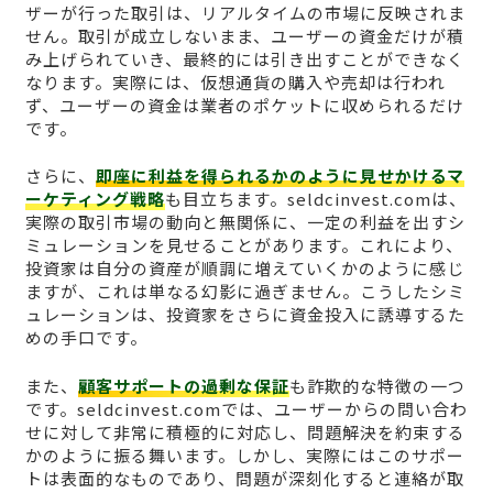
ザーが行った取引は、リアルタイムの市場に反映されま
せん。取引が成立しないまま、ユーザーの資金だけが積
み上げられていき、最終的には引き出すことができなく
なります。実際には、仮想通貨の購入や売却は行われ
ず、ユーザーの資金は業者のポケットに収められるだけ
です。
さらに、
即座に利益を得られるかのように見せかけるマ
ーケティング戦略
も目立ちます。seldcinvest.comは、
実際の取引市場の動向と無関係に、一定の利益を出すシ
ミュレーションを見せることがあります。これにより、
投資家は自分の資産が順調に増えていくかのように感じ
ますが、これは単なる幻影に過ぎません。こうしたシミ
ュレーションは、投資家をさらに資金投入に誘導するた
めの手口です。
また、
顧客サポートの過剰な保証
も詐欺的な特徴の一つ
です。seldcinvest.comでは、ユーザーからの問い合わ
せに対して非常に積極的に対応し、問題解決を約束する
かのように振る舞います。しかし、実際にはこのサポー
トは表面的なものであり、問題が深刻化すると連絡が取