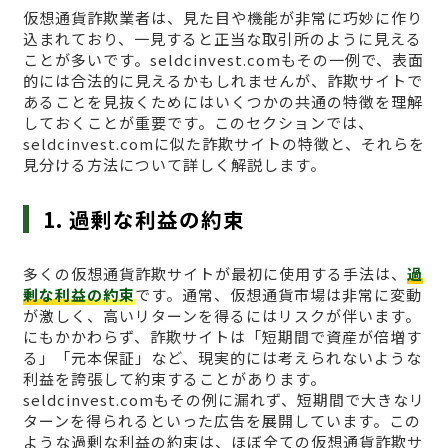
仮想通貨詐欺業者は、見た目や機能が非常に巧妙に作り
込まれており、一見すると正当な取引所のように見える
ことが多いです。seldcinvest.comもその一例で、表面
的には合法的に見えるかもしれませんが、詐欺サイトで
あることを見抜くためにはいくつかの共通の特徴を理解
しておくことが重要です。このセクションでは、
seldcinvest.comに似た詐欺サイトの特徴と、それらを
見分ける方法について詳しく解説します。
1. 過剰な利益の約束
多くの仮想通貨詐欺サイトが最初に使用する手法は、
過
剰な利益の約束
です。通常、仮想通貨市場は非常に変動
が激しく、高いリターンを得るにはリスクが伴います。
にもかかわらず、詐欺サイトは「短期間で資産が倍増す
る」「元本保証」など、現実的には考えられないような
利益を誇張して約束することがあります。
seldcinvest.comもその例に漏れず、短期間で大きなリ
ターンを得られるといった広告を展開しています。この
ような過剰な利益の約束は、ほぼ全ての仮想通貨詐欺サ