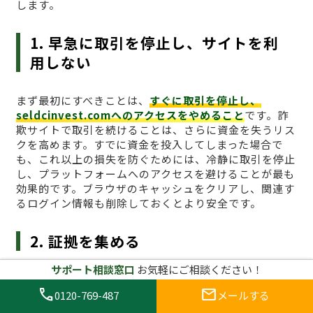
します。
1. 早急に取引を停止し、サイトを利
用しない
まず最初にすべきことは、
すぐに取引を停止し、
seldcinvest.comへのアクセスをやめること
です。詐
欺サイトで取引を続けることは、さらに資金を失うリス
クを高めます。すでに資金を投入してしまった場合で
も、これ以上の損失を防ぐためには、冷静に取引を停止
し、プラットフォームへのアクセスを避けることが最も
効果的です。ブラウザのキャッシュをクリアし、関連す
るログイン情報も削除しておくとより安全です。
2. 証拠を集める
サポート相談窓口
お気軽にご相談ください！
詐欺に遭った場合、
証拠を集めることが非常に重要
で
call
mail
す。取引履歴、入金記録、通信内容、スクリーンショッ
0120-769-487
メールする
トなど、可能な限り詳細な証拠を収集しましょう。これ