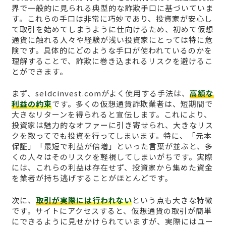
界で一般的に見られる典型的な詐欺手口に基づいていま
す。これらの手口は非常に巧妙であり、投資家が安心し
て取引を始めてしまうように仕向けるため、初めて仮想
通貨に触れる人々や経験が浅い投資家にとっては特に危
険です。具体的にどのような手口が使われているのかを
理解することで、詐欺に巻き込まれるリスクを避けるこ
とができます。
まず、seldcinvest.comがよく使用する手法は、
高額な
利益の約束
です。多くの仮想通貨詐欺業者は、短期間で
大きなリターンを得られると宣伝します。これにより、
投資家は魅力的なオファーに引き寄せられ、大きなリス
クを取ってでも投資を行ってしまいます。特に、「元本
保証」「最短で利益が倍増」といった言葉が並ぶと、多
くの人々はそのリスクを軽視してしまいがちです。実際
には、これらの利益は存在せず、投資家から集めた資金
を業者が持ち逃げすることがほとんどです。
次に、
取引が実際には行われない
という点も大きな特徴
です。サイトにアクセスすると、仮想通貨の取引が簡単
にできるように見せかけられていますが、実際にはユー