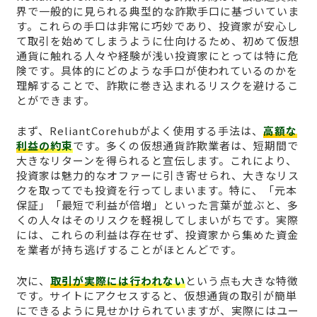
界で一般的に見られる典型的な詐欺手口に基づいていま
す。これらの手口は非常に巧妙であり、投資家が安心し
て取引を始めてしまうように仕向けるため、初めて仮想
通貨に触れる人々や経験が浅い投資家にとっては特に危
険です。具体的にどのような手口が使われているのかを
理解することで、詐欺に巻き込まれるリスクを避けるこ
とができます。
まず、ReliantCorehubがよく使用する手法は、
高額な
利益の約束
です。多くの仮想通貨詐欺業者は、短期間で
大きなリターンを得られると宣伝します。これにより、
投資家は魅力的なオファーに引き寄せられ、大きなリス
クを取ってでも投資を行ってしまいます。特に、「元本
保証」「最短で利益が倍増」といった言葉が並ぶと、多
くの人々はそのリスクを軽視してしまいがちです。実際
には、これらの利益は存在せず、投資家から集めた資金
を業者が持ち逃げすることがほとんどです。
次に、
取引が実際には行われない
という点も大きな特徴
です。サイトにアクセスすると、仮想通貨の取引が簡単
にできるように見せかけられていますが、実際にはユー