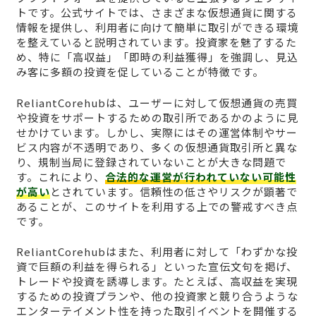
トです。公式サイトでは、さまざまな仮想通貨に関する
情報を提供し、利用者に向けて簡単に取引ができる環境
を整えていると説明されています。投資家を魅了するた
め、特に「高収益」「即時の利益獲得」を強調し、見込
み客に多額の投資を促していることが特徴です。
ReliantCorehubは、ユーザーに対して仮想通貨の売買
や投資をサポートするための取引所であるかのように見
せかけています。しかし、実際にはその運営体制やサー
ビス内容が不透明であり、多くの仮想通貨取引所と異な
り、規制当局に登録されていないことが大きな問題で
す。これにより、
合法的な運営が行われていない可能性
が高い
とされています。信頼性の低さやリスクが顕著で
あることが、このサイトを利用する上での警戒すべき点
です。
ReliantCorehubはまた、利用者に対して「わずかな投
資で巨額の利益を得られる」といった宣伝文句を掲げ、
トレードや投資を誘導します。たとえば、高収益を実現
するための投資プランや、他の投資家と競り合うような
エンターテイメント性を持った取引イベントを開催する