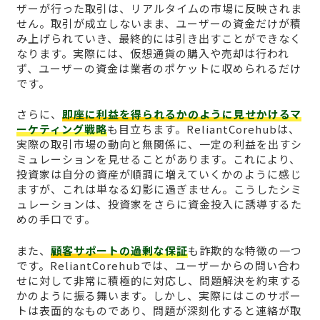
ザーが行った取引は、リアルタイムの市場に反映されま
せん。取引が成立しないまま、ユーザーの資金だけが積
み上げられていき、最終的には引き出すことができなく
なります。実際には、仮想通貨の購入や売却は行われ
ず、ユーザーの資金は業者のポケットに収められるだけ
です。
さらに、
即座に利益を得られるかのように見せかけるマ
ーケティング戦略
も目立ちます。ReliantCorehubは、
実際の取引市場の動向と無関係に、一定の利益を出すシ
ミュレーションを見せることがあります。これにより、
投資家は自分の資産が順調に増えていくかのように感じ
ますが、これは単なる幻影に過ぎません。こうしたシミ
ュレーションは、投資家をさらに資金投入に誘導するた
めの手口です。
また、
顧客サポートの過剰な保証
も詐欺的な特徴の一つ
です。ReliantCorehubでは、ユーザーからの問い合わ
せに対して非常に積極的に対応し、問題解決を約束する
かのように振る舞います。しかし、実際にはこのサポー
トは表面的なものであり、問題が深刻化すると連絡が取