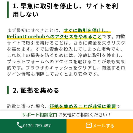
1. 早急に取引を停止し、サイトを利
用しない
まず最初にすべきことは、
すぐに取引を停止し、
ReliantCorehubへのアクセスをやめること
です。詐欺
サイトで取引を続けることは、さらに資金を失うリスク
を高めます。すでに資金を投入してしまった場合でも、
これ以上の損失を防ぐためには、冷静に取引を停止し、
プラットフォームへのアクセスを避けることが最も効果
的です。ブラウザのキャッシュをクリアし、関連するロ
グイン情報も削除しておくとより安全です。
2. 証拠を集める
詐欺に遭った場合、
証拠を集めることが非常に重要
で
す。取引履歴、入金記録、通信内容、スクリーンショッ
サポート相談窓口
お気軽にご相談ください！
トなど、可能な限り詳細な証拠を収集しましょう。これ
call
mail
らの証拠は後に被害届を提出する際に非常に役立ちま
0120-769-487
メールする
す。また、サイトが提供している情報が虚偽であること