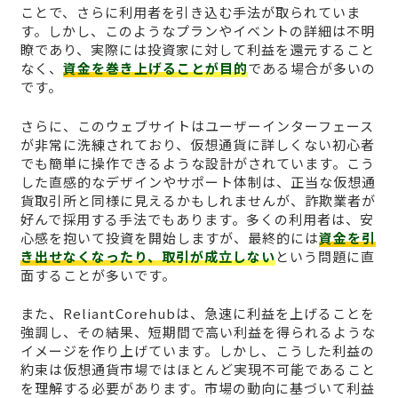
ことで、さらに利用者を引き込む手法が取られていま
す。しかし、このようなプランやイベントの詳細は不明
瞭であり、実際には投資家に対して利益を還元すること
なく、
資金を巻き上げることが目的
である場合が多いの
です。
さらに、このウェブサイトはユーザーインターフェース
が非常に洗練されており、仮想通貨に詳しくない初心者
でも簡単に操作できるような設計がされています。こう
した直感的なデザインやサポート体制は、正当な仮想通
貨取引所と同様に見えるかもしれませんが、詐欺業者が
好んで採用する手法でもあります。多くの利用者は、安
心感を抱いて投資を開始しますが、最終的には
資金を引
き出せなくなったり、取引が成立しない
という問題に直
面することが多いです。
また、ReliantCorehubは、急速に利益を上げることを
強調し、その結果、短期間で高い利益を得られるような
イメージを作り上げています。しかし、こうした利益の
約束は仮想通貨市場ではほとんど実現不可能であること
を理解する必要があります。市場の動向に基づいて利益