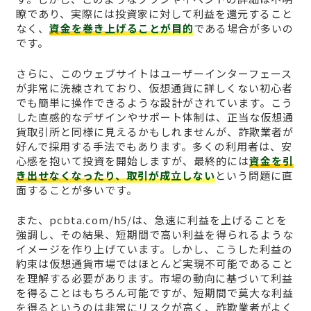
瞭であり、実際には投資家に対して利益を還元すること
なく、
資金を巻き上げることが目的
である場合が多いの
です。
さらに、このウェブサイトはユーザーインターフェース
が非常に洗練されており、仮想通貨に詳しくない初心者
でも簡単に操作できるような設計がされています。こう
した直感的なデザインやサポート体制は、正当な仮想通
貨取引所と同様に見えるかもしれませんが、詐欺業者が
好んで採用する手法でもあります。多くの利用者は、安
心感を抱いて投資を開始しますが、最終的には
資金を引
き出せなくなったり、取引が成立しない
という問題に直
面することが多いです。
また、pcbta.com/h5/は、急速に利益を上げることを
強調し、その結果、短期間で高い利益を得られるような
イメージを作り上げています。しかし、こうした利益の
約束は仮想通貨市場ではほとんど実現不可能であること
を理解する必要があります。市場の動向に基づいて利益
を得ることはもちろん可能ですが、短期間で莫大な利益
を得るというのは非常にリスクが高く、詐欺業者がよく