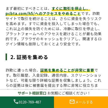
まず最初にすべきことは、
すぐに取引を停止し、
pcbta.com/h5/へのアクセスをやめること
です。詐欺
サイトで取引を続けることは、さらに資金を失うリスク
を高めます。すでに資金を投入してしまった場合でも、
これ以上の損失を防ぐためには、冷静に取引を停止し、
プラットフォームへのアクセスを避けることが最も効果
的です。ブラウザのキャッシュをクリアし、関連するロ
グイン情報も削除しておくとより安全です。
2. 証拠を集める
詐欺に遭った場合、
証拠を集めることが非常に重要
で
す。取引履歴、入金記録、通信内容、スクリーンショッ
トなど、可能な限り詳細な証拠を収集しましょう。これ
らの証拠は後に被害届を提出する際に非常に役立ちま
す。また、サイトが提供している情報が虚偽であること
サポート相談窓口
お気軽にご相談ください！
を証明するためにも、取引履歴や取引画面のキャプチャ
は必須です。特に、引き出しができないことや、サイト
call
mail
0120-769-487
メールする
からの不正な要求があった場合、その証拠は重要な役割