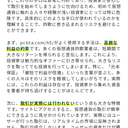
す。これらの手口は非常に巧妙であり、投資家が安心し
て取引を始めてしまうように仕向けるため、初めて仮想
通貨に触れる人々や経験が浅い投資家にとっては特に危
険です。具体的にどのような手口が使われているのかを
理解することで、詐欺に巻き込まれるリスクを避けるこ
とができます。
まず、pcbta.com/h5/がよく使用する手法は、
高額な
利益の約束
です。多くの仮想通貨詐欺業者は、短期間で
大きなリターンを得られると宣伝します。これにより、
投資家は魅力的なオファーに引き寄せられ、大きなリス
クを取ってでも投資を行ってしまいます。特に、「元本
保証」「最短で利益が倍増」といった言葉が並ぶと、多
くの人々はそのリスクを軽視してしまいがちです。実際
には、これらの利益は存在せず、投資家から集めた資金
を業者が持ち逃げすることがほとんどです。
次に、
取引が実際には行われない
という点も大きな特徴
です。サイトにアクセスすると、仮想通貨の取引が簡単
にできるように見せかけられていますが、実際にはユー
ザーが行った取引は、リアルタイムの市場に反映されま
せん。取引が成立しないまま、ユーザーの資金だけが積