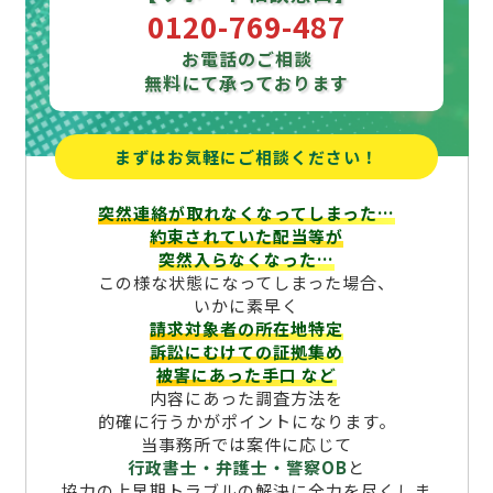
0120-769-487
お電話のご相談
無料にて承っております
まずはお気軽にご相談ください！
突然連絡が取れなくなってしまった…
約束されていた配当等が
突然入らなくなった…
この様な状態になってしまった場合、
いかに素早く
請求対象者の所在地特定
訴訟にむけての証拠集め
被害にあった手口
など
内容にあった調査方法を
的確に行うかがポイントになります。
当事務所では案件に応じて
行政書士・弁護士・警察OB
と
協力の上早期トラブルの解決に全力を尽くしま