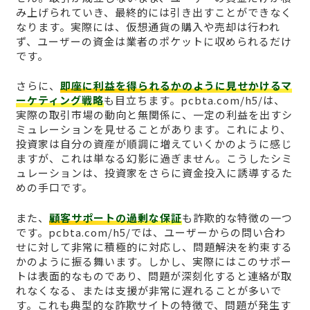
み上げられていき、最終的には引き出すことができなく
なります。実際には、仮想通貨の購入や売却は行われ
ず、ユーザーの資金は業者のポケットに収められるだけ
です。
さらに、
即座に利益を得られるかのように見せかけるマ
ーケティング戦略
も目立ちます。pcbta.com/h5/は、
実際の取引市場の動向と無関係に、一定の利益を出すシ
ミュレーションを見せることがあります。これにより、
投資家は自分の資産が順調に増えていくかのように感じ
ますが、これは単なる幻影に過ぎません。こうしたシミ
ュレーションは、投資家をさらに資金投入に誘導するた
めの手口です。
また、
顧客サポートの過剰な保証
も詐欺的な特徴の一つ
です。pcbta.com/h5/では、ユーザーからの問い合わ
せに対して非常に積極的に対応し、問題解決を約束する
かのように振る舞います。しかし、実際にはこのサポー
トは表面的なものであり、問題が深刻化すると連絡が取
れなくなる、または支援が非常に遅れることが多いで
す。これも典型的な詐欺サイトの特徴で、問題が発生す