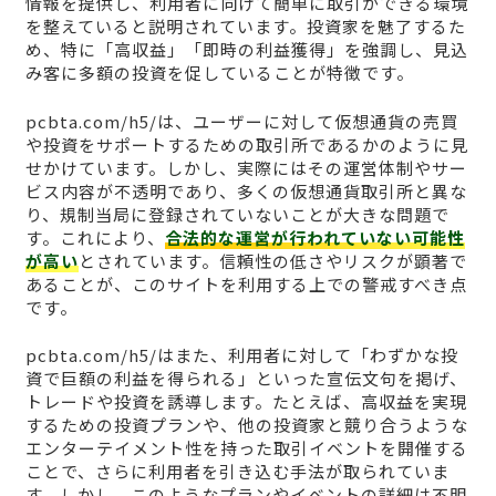
情報を提供し、利用者に向けて簡単に取引ができる環境
を整えていると説明されています。投資家を魅了するた
め、特に「高収益」「即時の利益獲得」を強調し、見込
み客に多額の投資を促していることが特徴です。
pcbta.com/h5/は、ユーザーに対して仮想通貨の売買
や投資をサポートするための取引所であるかのように見
せかけています。しかし、実際にはその運営体制やサー
ビス内容が不透明であり、多くの仮想通貨取引所と異な
り、規制当局に登録されていないことが大きな問題で
す。これにより、
合法的な運営が行われていない可能性
が高い
とされています。信頼性の低さやリスクが顕著で
あることが、このサイトを利用する上での警戒すべき点
です。
pcbta.com/h5/はまた、利用者に対して「わずかな投
資で巨額の利益を得られる」といった宣伝文句を掲げ、
トレードや投資を誘導します。たとえば、高収益を実現
するための投資プランや、他の投資家と競り合うような
エンターテイメント性を持った取引イベントを開催する
ことで、さらに利用者を引き込む手法が取られていま
す。しかし、このようなプランやイベントの詳細は不明