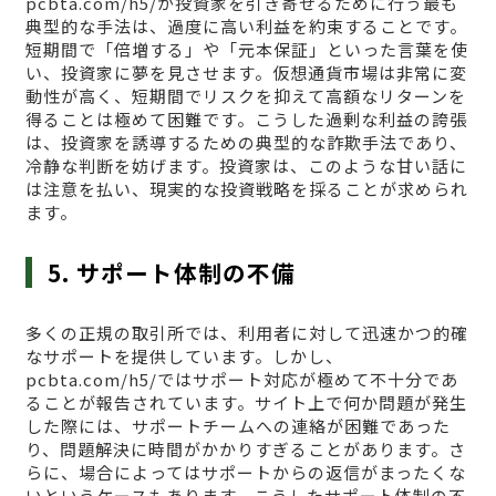
pcbta.com/h5/が投資家を引き寄せるために行う最も
典型的な手法は、過度に高い利益を約束することです。
短期間で「倍増する」や「元本保証」といった言葉を使
い、投資家に夢を見させます。仮想通貨市場は非常に変
動性が高く、短期間でリスクを抑えて高額なリターンを
得ることは極めて困難です。こうした過剰な利益の誇張
は、投資家を誘導するための典型的な詐欺手法であり、
冷静な判断を妨げます。投資家は、このような甘い話に
は注意を払い、現実的な投資戦略を採ることが求められ
ます。
5. サポート体制の不備
多くの正規の取引所では、利用者に対して迅速かつ的確
なサポートを提供しています。しかし、
pcbta.com/h5/ではサポート対応が極めて不十分であ
ることが報告されています。サイト上で何か問題が発生
した際には、サポートチームへの連絡が困難であった
り、問題解決に時間がかかりすぎることがあります。さ
らに、場合によってはサポートからの返信がまったくな
いというケースもあります。こうしたサポート体制の不