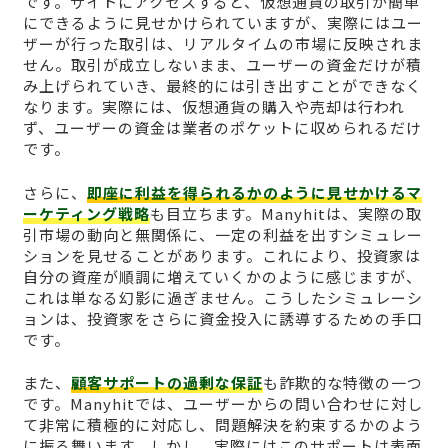
です。サイトにアクセスすると、仮想通貨の取引が簡単
にできるように見せかけられていますが、実際にはユー
ザーが行った取引は、リアルタイムの市場に反映されま
せん。取引が成立しないまま、ユーザーの資金だけが積
み上げられていき、最終的には引き出すことができなく
なります。実際には、仮想通貨の購入や売却は行われ
ず、ユーザーの資金は業者のポケットに収められるだけ
です。
さらに、
即座に利益を得られるかのように見せかけるマ
ーケティング戦略
も目立ちます。Manyhitは、実際の取
引市場の動向と無関係に、一定の利益を出すシミュレー
ションを見せることがあります。これにより、投資家は
自分の資産が順調に増えていくかのように感じますが、
これは単なる幻影に過ぎません。こうしたシミュレーシ
ョンは、投資家をさらに資金投入に誘導するための手口
です。
また、
顧客サポートの過剰な保証
も詐欺的な特徴の一つ
です。Manyhitでは、ユーザーからの問い合わせに対し
て非常に積極的に対応し、問題解決を約束するかのよう
に振る舞います。しかし、実際にはこのサポートは表面