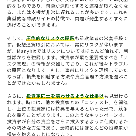
的なものであり、問題が深刻化すると連絡が取れなくな
る、または支援が非常に遅れることが多いです。これも
典型的な詐欺サイトの特徴で、問題が発生するとすぐに
逃げることができます。
そして、
圧倒的なリスクの隠蔽
も詐欺業者の常套手段で
す。仮想通貨取引においては、常にリスクが伴います
が、Manyhitではリスクについてはほとんど触れず、利
益ばかりを強調します。投資家が最も重要視すべき「リ
スク管理」の情報が欠如しており、これが後々トラブル
の原因となります。もし、事前にリスクを理解していた
ならば、損失を回避する方法や資金管理の方法を選ぶこ
とができたかもしれません。
さらに、
投資家同士を競わせるような仕掛け
も見受けら
れます。時には、他の投資家との「コンテスト」を開催
し、上位の投資家には特典を与えるといった形で、競争
心を煽ることがあります。このようなキャンペーンは、
投資家が自分の資金をさらに投入するように仕向けるた
めの巧妙な方法であり、最終的にはほとんどの投資家が
損失を抱えることになります。