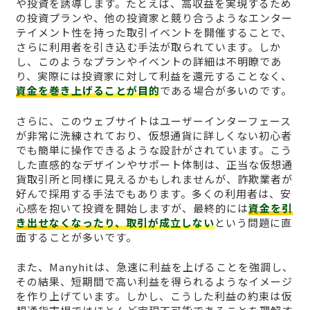
や投資を誘導します。たとえば、高収益を実現するため
の投資プランや、他の投資家と競り合うようなエンター
テイメント性を持った取引イベントを開催することで、
さらに利用者を引き込む手法が取られています。しか
し、このようなプランやイベントの詳細は不明瞭であ
り、実際には投資家に対して利益を還元することなく、
資金を巻き上げることが目的
である場合が多いのです。
さらに、このウェブサイトはユーザーインターフェース
が非常に洗練されており、仮想通貨に詳しくない初心者
でも簡単に操作できるような設計がされています。こう
した直感的なデザインやサポート体制は、正当な仮想通
貨取引所と同様に見えるかもしれませんが、詐欺業者が
好んで採用する手法でもあります。多くの利用者は、安
心感を抱いて投資を開始しますが、最終的には
資金を引
き出せなくなったり、取引が成立しない
という問題に直
面することが多いです。
また、Manyhitは、急速に利益を上げることを強調し、
その結果、短期間で高い利益を得られるようなイメージ
を作り上げています。しかし、こうした利益の約束は仮