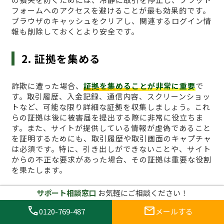
フォームへのアクセスを避けることが最も効果的です。
ブラウザのキャッシュをクリアし、関連するログイン情
報も削除しておくとより安全です。
2. 証拠を集める
詐欺に遭った場合、
証拠を集めることが非常に重要
で
す。取引履歴、入金記録、通信内容、スクリーンショッ
トなど、可能な限り詳細な証拠を収集しましょう。これ
らの証拠は後に被害届を提出する際に非常に役立ちま
す。また、サイトが提供している情報が虚偽であること
を証明するためにも、取引履歴や取引画面のキャプチャ
は必須です。特に、引き出しができないことや、サイト
からの不正な要求があった場合、その証拠は重要な役割
を果たします。
サポート相談窓口
お気軽にご相談ください！
3. 詐欺サイトに関する通報を行う
call
mail
0120-769-487
メールする