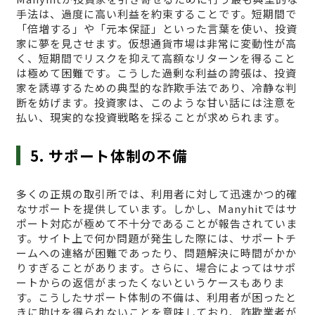
手法は、過度に高い利益を約束することです。短期間で
「倍増する」や「元本保証」といった言葉を使い、投資
家に夢を見させます。仮想通貨市場は非常に変動性が高
く、短期間でリスクを抑えて高額なリターンを得ること
は極めて困難です。こうした過剰な利益の誇張は、投資
家を誘導するための典型的な詐欺手法であり、冷静な判
断を妨げます。投資家は、このような甘い話には注意を
払い、現実的な投資戦略を採ることが求められます。
5. サポート体制の不備
多くの正規の取引所では、利用者に対して迅速かつ的確
なサポートを提供しています。しかし、Manyhitではサ
ポート対応が極めて不十分であることが報告されていま
す。サイト上で何か問題が発生した際には、サポートチ
ームへの連絡が困難であったり、問題解決に時間がかか
りすぎることがあります。さらに、場合によってはサポ
ートからの返信がまったくないというケースもありま
す。こうしたサポート体制の不備は、利用者が困ったと
きに助けを得られないことを意味しており、詐欺業者が