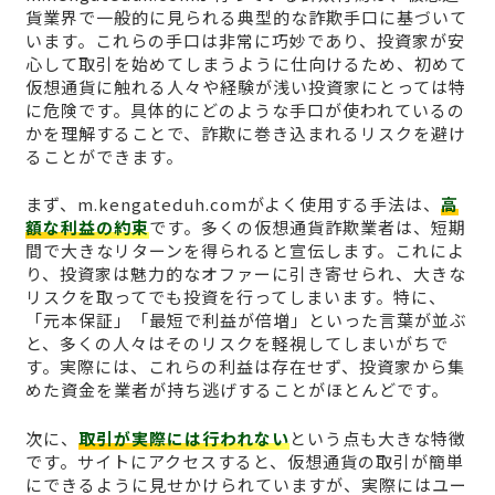
貨業界で一般的に見られる典型的な詐欺手口に基づいて
います。これらの手口は非常に巧妙であり、投資家が安
心して取引を始めてしまうように仕向けるため、初めて
仮想通貨に触れる人々や経験が浅い投資家にとっては特
に危険です。具体的にどのような手口が使われているの
かを理解することで、詐欺に巻き込まれるリスクを避け
ることができます。
まず、m.kengateduh.comがよく使用する手法は、
高
額な利益の約束
です。多くの仮想通貨詐欺業者は、短期
間で大きなリターンを得られると宣伝します。これによ
り、投資家は魅力的なオファーに引き寄せられ、大きな
リスクを取ってでも投資を行ってしまいます。特に、
「元本保証」「最短で利益が倍増」といった言葉が並ぶ
と、多くの人々はそのリスクを軽視してしまいがちで
す。実際には、これらの利益は存在せず、投資家から集
めた資金を業者が持ち逃げすることがほとんどです。
次に、
取引が実際には行われない
という点も大きな特徴
です。サイトにアクセスすると、仮想通貨の取引が簡単
にできるように見せかけられていますが、実際にはユー