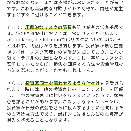
が取れなくなる、または支援が非常に遅れることが多い
です。これも典型的な詐欺サイトの特徴で、問題が発生
するとすぐに逃げることができます。
そして、
圧倒的なリスクの隠蔽
も詐欺業者の常套手段で
す。仮想通貨取引においては、常にリスクが伴います
が、m.kengateduh.comではリスクについてはほとん
ど触れず、利益ばかりを強調します。投資家が最も重要
視すべき「リスク管理」の情報が欠如しており、これが
後々トラブルの原因となります。もし、事前にリスクを
理解していたならば、損失を回避する方法や資金管理の
方法を選ぶことができたかもしれません。
さらに、
投資家同士を競わせるような仕掛け
も見受けら
れます。時には、他の投資家との「コンテスト」を開催
し、上位の投資家には特典を与えるといった形で、競争
心を煽ることがあります。このようなキャンペーンは、
投資家が自分の資金をさらに投入するように仕向けるた
めの巧妙な方法であり、最終的にはほとんどの投資家が
損失を抱えることになります。