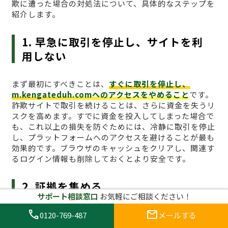
欺に遭った場合の対処法について、具体的なステップを
紹介します。
1. 早急に取引を停止し、サイトを利
用しない
まず最初にすべきことは、
すぐに取引を停止し、
m.kengateduh.comへのアクセスをやめること
です。
詐欺サイトで取引を続けることは、さらに資金を失うリ
スクを高めます。すでに資金を投入してしまった場合で
も、これ以上の損失を防ぐためには、冷静に取引を停止
し、プラットフォームへのアクセスを避けることが最も
効果的です。ブラウザのキャッシュをクリアし、関連す
るログイン情報も削除しておくとより安全です。
2. 証拠を集める
サポート相談窓口
お気軽にご相談ください！
call
mail
詐欺に遭った場合、
証拠を集めることが非常に重要
で
0120-769-487
メールする
す。取引履歴、入金記録、通信内容、スクリーンショッ