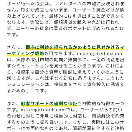
ザーが行った取引は、リアルタイムの市場に反映されま
せん。取引が成立しないまま、ユーザーの資金だけが積
み上げられていき、最終的には引き出すことができなく
なります。実際には、仮想通貨の購入や売却は行われ
ず、ユーザーの資金は業者のポケットに収められるだけ
です。
さらに、
即座に利益を得られるかのように見せかけるマ
ーケティング戦略
も目立ちます。m.kengateduh.com
は、実際の取引市場の動向と無関係に、一定の利益を出
すシミュレーションを見せることがあります。これによ
り、投資家は自分の資産が順調に増えていくかのように
感じますが、これは単なる幻影に過ぎません。こうした
シミュレーションは、投資家をさらに資金投入に誘導す
るための手口です。
また、
顧客サポートの過剰な保証
も詐欺的な特徴の一つ
です。m.kengateduh.comでは、ユーザーからの問い
合わせに対して非常に積極的に対応し、問題解決を約束
するかのように振る舞います。しかし、実際にはこのサ
ポートは表面的なものであり、問題が深刻化すると連絡