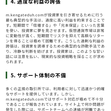
4. 過度な利益の誇張
m.kengateduh.comが投資家を引き寄せるために行う
最も典型的な手法は、過度に高い利益を約束することで
す。短期間で「倍増する」や「元本保証」といった言葉
を使い、投資家に夢を見させます。仮想通貨市場は非常
に変動性が高く、短期間でリスクを抑えて高額なリター
ンを得ることは極めて困難です。こうした過剰な利益の
誇張は、投資家を誘導するための典型的な詐欺手法であ
り、冷静な判断を妨げます。投資家は、このような甘い
話には注意を払い、現実的な投資戦略を採ることが求め
られます。
5. サポート体制の不備
多くの正規の取引所では、利用者に対して迅速かつ的確
なサポートを提供しています。しかし、
m.kengateduh.comではサポート対応が極めて不十分
であることが報告されています。サイト上で何か問題が
発生した際には、サポートチームへの連絡が困難であっ