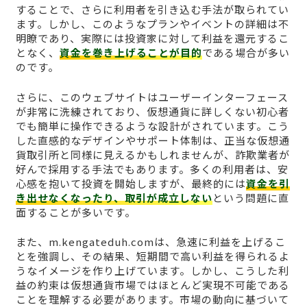
することで、さらに利用者を引き込む手法が取られてい
ます。しかし、このようなプランやイベントの詳細は不
明瞭であり、実際には投資家に対して利益を還元するこ
となく、
資金を巻き上げることが目的
である場合が多い
のです。
さらに、このウェブサイトはユーザーインターフェース
が非常に洗練されており、仮想通貨に詳しくない初心者
でも簡単に操作できるような設計がされています。こう
した直感的なデザインやサポート体制は、正当な仮想通
貨取引所と同様に見えるかもしれませんが、詐欺業者が
好んで採用する手法でもあります。多くの利用者は、安
心感を抱いて投資を開始しますが、最終的には
資金を引
き出せなくなったり、取引が成立しない
という問題に直
面することが多いです。
また、m.kengateduh.comは、急速に利益を上げるこ
とを強調し、その結果、短期間で高い利益を得られるよ
うなイメージを作り上げています。しかし、こうした利
益の約束は仮想通貨市場ではほとんど実現不可能である
ことを理解する必要があります。市場の動向に基づいて