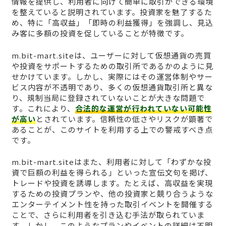
情報を提供し、利用者に向けて簡単に取引ができる環境
を整えていると説明されています。投資家を魅了するた
め、特に「高収益」「即時の利益獲得」を強調し、見込
み客に多額の投資を促していることが特徴です。
m.bit-mart.siteは、ユーザーに対して仮想通貨の売買
や投資をサポートするための取引所であるかのように見
せかけています。しかし、実際にはその運営体制やサー
ビス内容が不透明であり、多くの仮想通貨取引所と異な
り、規制当局に登録されていないことが大きな問題で
す。これにより、
合法的な運営が行われていない可能性
が高い
とされています。信頼性の低さやリスクが顕著で
あることが、このサイトを利用する上での警戒すべき点
です。
m.bit-mart.siteはまた、利用者に対して「わずかな投
資で巨額の利益を得られる」といった宣伝文句を掲げ、
トレードや投資を誘導します。たとえば、高収益を実現
するための投資プランや、他の投資家と競り合うような
エンターテイメント性を持った取引イベントを開催する
ことで、さらに利用者を引き込む手法が取られていま
す。しかし、このようなプランやイベントの詳細は不明