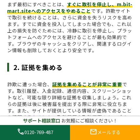
まず最初にすべきことは、
すぐに取引を停止し、m.bit-
mart.siteへのアクセスをやめること
です。詐欺サイト
で取引を続けることは、さらに資金を失うリスクを高め
ます。すでに資金を投入してしまった場合でも、これ以
上の損失を防ぐためには、冷静に取引を停止し、プラッ
トフォームへのアクセスを避けることが最も効果的で
す。ブラウザのキャッシュをクリアし、関連するログイ
ン情報も削除しておくとより安全です。
2. 証拠を集める
詐欺に遭った場合、
証拠を集めることが非常に重要
で
す。取引履歴、入金記録、通信内容、スクリーンショッ
トなど、可能な限り詳細な証拠を収集しましょう。これ
らの証拠は後に被害届を提出する際に非常に役立ちま
す。また、サイトが提供している情報が虚偽であること
を証明するためにも、取引履歴や取引画面のキャプチャ
サポート相談窓口
お気軽にご相談ください！
は必須です。特に、引き出しができないことや、サイト
からの不正な要求があった場合、その証拠は重要な役割
call
mail
0120-769-487
メールする
を果たします。