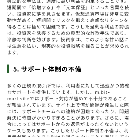
典型的な手法は、過度に高い利益を約束することです。
短期間で「倍増する」や「元本保証」といった言葉を使
い、投資家に夢を見させます。仮想通貨市場は非常に変
動性が高く、短期間でリスクを抑えて高額なリターンを
得ることは極めて困難です。こうした過剰な利益の誇張
は、投資家を誘導するための典型的な詐欺手法であり、
冷静な判断を妨げます。投資家は、このような甘い話に
は注意を払い、現実的な投資戦略を採ることが求められ
ます。
5. サポート体制の不備
多くの正規の取引所では、利用者に対して迅速かつ的確
なサポートを提供しています。しかし、m.bit-
mart.siteではサポート対応が極めて不十分であること
が報告されています。サイト上で何か問題が発生した際
には、サポートチームへの連絡が困難であったり、問題
解決に時間がかかりすぎることがあります。さらに、場
合によってはサポートからの返信がまったくないという
ケースもあります。こうしたサポート体制の不備は、利
用者が困ったときに助けを得られないことを意味してお