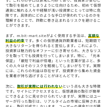
す。これらの手口は非常に巧妙であり、投資家が安心し
て取引を始めてしまうように仕向けるため、初めて仮想
通貨に触れる人々や経験が浅い投資家にとっては特に危
険です。具体的にどのような手口が使われているのかを
理解することで、詐欺に巻き込まれるリスクを避けるこ
とができます。
まず、m.bit-mart.siteがよく使用する手法は、
高額な
利益の約束
です。多くの仮想通貨詐欺業者は、短期間で
大きなリターンを得られると宣伝します。これにより、
投資家は魅力的なオファーに引き寄せられ、大きなリス
クを取ってでも投資を行ってしまいます。特に、「元本
保証」「最短で利益が倍増」といった言葉が並ぶと、多
くの人々はそのリスクを軽視してしまいがちです。実際
には、これらの利益は存在せず、投資家から集めた資金
を業者が持ち逃げすることがほとんどです。
次に、
取引が実際には行われない
という点も大きな特徴
です。サイトにアクセスすると、仮想通貨の取引が簡単
にできるように見せかけられていますが、実際にはユー
ザーが行った取引は、リアルタイムの市場に反映されま
せん。取引が成立しないまま、ユーザーの資金だけが積