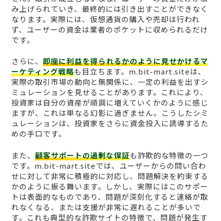
み上げられていき、最終的には引き出すことができなく
なります。実際には、仮想通貨の購入や売却は行われ
ず、ユーザーの資金は業者のポケットに収められるだけ
です。
さらに、
即座に利益を得られるかのように見せかけるマ
ーケティング戦略
も目立ちます。m.bit-mart.siteは、
実際の取引市場の動向と無関係に、一定の利益を出すシ
ミュレーションを見せることがあります。これにより、
投資家は自分の資産が順調に増えていくかのように感じ
ますが、これは単なる幻影に過ぎません。こうしたシミ
ュレーションは、投資家をさらに資金投入に誘導するた
めの手口です。
また、
顧客サポートの過剰な保証
も詐欺的な特徴の一つ
です。m.bit-mart.siteでは、ユーザーからの問い合わ
せに対して非常に積極的に対応し、問題解決を約束する
かのように振る舞います。しかし、実際にはこのサポー
トは表面的なものであり、問題が深刻化すると連絡が取
れなくなる、または支援が非常に遅れることが多いで
す。これも典型的な詐欺サイトの特徴で、問題が発生す