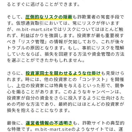
るとすぐに逃げることができます。
そして、
圧倒的なリスクの隠蔽
も詐欺業者の常套手段で
す。仮想通貨取引においては、常にリスクが伴います
が、m.bit-mart.siteではリスクについてはほとんど触
れず、利益ばかりを強調します。投資家が最も重要視す
べき「リスク管理」の情報が欠如しており、これが後々
トラブルの原因となります。もし、事前にリスクを理解
していたならば、損失を回避する方法や資金管理の方法
を選ぶことができたかもしれません。
さらに、
投資家同士を競わせるような仕掛け
も見受けら
れます。時には、他の投資家との「コンテスト」を開催
し、上位の投資家には特典を与えるといった形で、競争
心を煽ることがあります。このようなキャンペーンは、
投資家が自分の資金をさらに投入するように仕向けるた
めの巧妙な方法であり、最終的にはほとんどの投資家が
損失を抱えることになります。
最後に、
運営者情報の不透明さ
も、詐欺サイトの典型的
な特徴です。m.bit-mart.siteのようなサイトでは、運