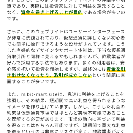
瞭であり、実際には投資家に対して利益を還元すること
なく、
資金を巻き上げることが目的
である場合が多いの
です。
さらに、このウェブサイトはユーザーインターフェース
が非常に洗練されており、仮想通貨に詳しくない初心者
でも簡単に操作できるような設計がされています。こう
した直感的なデザインやサポート体制は、正当な仮想通
貨取引所と同様に見えるかもしれませんが、詐欺業者が
好んで採用する手法でもあります。多くの利用者は、安
心感を抱いて投資を開始しますが、最終的には
資金を引
き出せなくなったり、取引が成立しない
という問題に直
面することが多いです。
また、m.bit-mart.siteは、急速に利益を上げることを
強調し、その結果、短期間で高い利益を得られるような
イメージを作り上げています。しかし、こうした利益の
約束は仮想通貨市場ではほとんど実現不可能であること
を理解する必要があります。市場の動向に基づいて利益
を得ることはもちろん可能ですが、短期間で莫大な利益
を得るというのは非常にリスクが高く、詐欺業者がよく