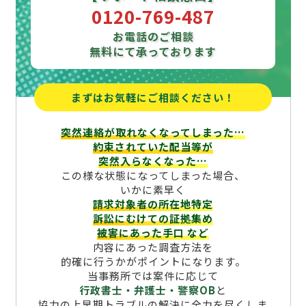
0120-769-487
お電話のご相談
無料にて承っております
まずはお気軽にご相談ください！
突然連絡が取れなくなってしまった…
約束されていた配当等が
突然入らなくなった…
この様な状態になってしまった場合、
いかに素早く
請求対象者の所在地特定
訴訟にむけての証拠集め
被害にあった手口
など
内容にあった調査方法を
的確に行うかがポイントになります。
当事務所では案件に応じて
行政書士・弁護士・警察OB
と
協力の上早期トラブルの解決に全力を尽くしま