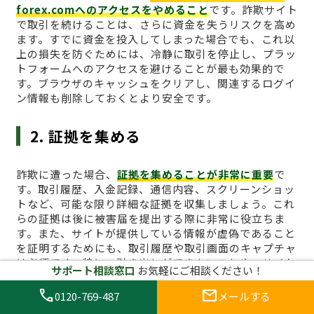
forex.comへのアクセスをやめること
です。詐欺サイト
で取引を続けることは、さらに資金を失うリスクを高め
ます。すでに資金を投入してしまった場合でも、これ以
上の損失を防ぐためには、冷静に取引を停止し、プラッ
トフォームへのアクセスを避けることが最も効果的で
す。ブラウザのキャッシュをクリアし、関連するログイ
ン情報も削除しておくとより安全です。
2. 証拠を集める
詐欺に遭った場合、
証拠を集めることが非常に重要
で
す。取引履歴、入金記録、通信内容、スクリーンショッ
トなど、可能な限り詳細な証拠を収集しましょう。これ
らの証拠は後に被害届を提出する際に非常に役立ちま
す。また、サイトが提供している情報が虚偽であること
を証明するためにも、取引履歴や取引画面のキャプチャ
は必須です。特に、引き出しができないことや、サイト
サポート相談窓口
お気軽にご相談ください！
からの不正な要求があった場合、その証拠は重要な役割
を果たします。
call
mail
0120-769-487
メールする