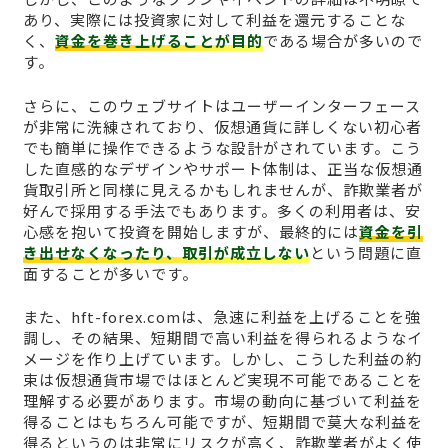
あり、実際には投資家に対して利益を還元することな
く、
資金を巻き上げることが目的
である場合が多いので
す。
さらに、このウェブサイトはユーザーインターフェース
が非常に洗練されており、仮想通貨に詳しくない初心者
でも簡単に操作できるような設計がされています。こう
した直感的なデザインやサポート体制は、正当な仮想通
貨取引所と同様に見えるかもしれませんが、詐欺業者が
好んで採用する手法でもあります。多くの利用者は、安
心感を抱いて投資を開始しますが、最終的には
資金を引
き出せなくなったり、取引が成立しない
という問題に直
面することが多いです。
また、hft-forex.comは、急速に利益を上げることを強
調し、その結果、短期間で高い利益を得られるようなイ
メージを作り上げています。しかし、こうした利益の約
束は仮想通貨市場ではほとんど実現不可能であることを
理解する必要があります。市場の動向に基づいて利益を
得ることはもちろん可能ですが、短期間で莫大な利益を
得るというのは非常にリスクが高く、詐欺業者がよく使