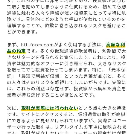
す。これらの手口は非常に巧妙であり、投資家が安心し
て取引を始めてしまうように仕向けるため、初めて仮想
通貨に触れる人々や経験が浅い投資家にとっては特に危
険です。具体的にどのような手口が使われているのかを
理解することで、詐欺に巻き込まれるリスクを避けるこ
とができます。
まず、hft-forex.comがよく使用する手法は、
高額な利
益の約束
です。多くの仮想通貨詐欺業者は、短期間で大
きなリターンを得られると宣伝します。これにより、投
資家は魅力的なオファーに引き寄せられ、大きなリスク
を取ってでも投資を行ってしまいます。特に、「元本保
証」「最短で利益が倍増」といった言葉が並ぶと、多く
の人々はそのリスクを軽視してしまいがちです。実際に
は、これらの利益は存在せず、投資家から集めた資金を
業者が持ち逃げすることがほとんどです。
次に、
取引が実際には行われない
という点も大きな特徴
です。サイトにアクセスすると、仮想通貨の取引が簡単
にできるように見せかけられていますが、実際にはユー
ザーが行った取引は、リアルタイムの市場に反映されま
せん。取引が成立しないまま、ユーザーの資金だけが積