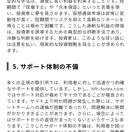
型的な手法は、過度に高い利益を約束することです。短
期間で「倍増する」や「元本保証」といった言葉を使
い、投資家に夢を見させます。仮想通貨市場は非常に変
動性が高く、短期間でリスクを抑えて高額なリターンを
得ることは極めて困難です。こうした過剰な利益の誇張
は、投資家を誘導するための典型的な詐欺手法であり、
冷静な判断を妨げます。投資家は、このような甘い話に
は注意を払い、現実的な投資戦略を採ることが求められ
ます。
5. サポート体制の不備
多くの正規の取引所では、利用者に対して迅速かつ的確
なサポートを提供しています。しかし、hft-forex.com
ではサポート対応が極めて不十分であることが報告され
ています。サイト上で何か問題が発生した際には、サポ
ートチームへの連絡が困難であったり、問題解決に時間
がかかりすぎることがあります。さらに、場合によって
はサポートからの返信がまったくないというケースもあ
ります。こうしたサポート体制の不備は、利用者が困っ
たときに助けを得られないことを意味しており、詐欺業