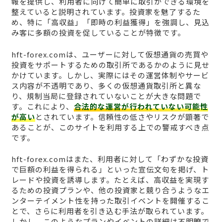
報を提供し、利用者に向けて簡単に取引ができる環境を
整えていると説明されています。投資家を魅了するた
め、特に「高収益」「即時の利益獲得」を強調し、見込
み客に多額の投資を促していることが特徴です。
hft-forex.comは、ユーザーに対して仮想通貨の売買や
投資をサポートするための取引所であるかのように見せ
かけています。しかし、実際にはその運営体制やサービ
ス内容が不透明であり、多くの仮想通貨取引所と異な
り、規制当局に登録されていないことが大きな問題で
す。これにより、
合法的な運営が行われていない可能性
が高い
とされています。信頼性の低さやリスクが顕著で
あることが、このサイトを利用する上での警戒すべき点
です。
hft-forex.comはまた、利用者に対して「わずかな投資
で巨額の利益を得られる」といった宣伝文句を掲げ、ト
レードや投資を誘導します。たとえば、高収益を実現す
るための投資プランや、他の投資家と競り合うようなエ
ンターテイメント性を持った取引イベントを開催するこ
とで、さらに利用者を引き込む手法が取られています。
しかし、このようなプランやイベントの詳細は不明瞭で