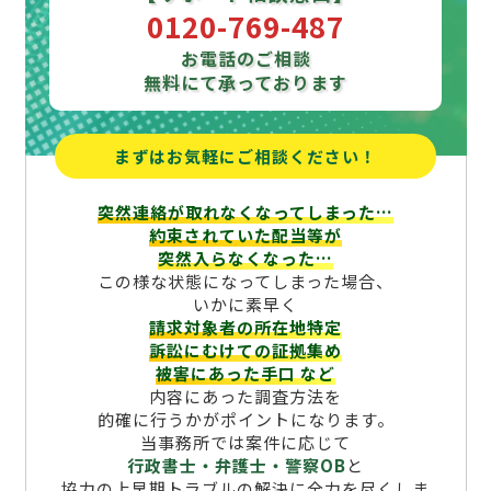
0120-769-487
お電話のご相談
無料にて承っております
まずはお気軽にご相談ください！
突然連絡が取れなくなってしまった…
約束されていた配当等が
突然入らなくなった…
この様な状態になってしまった場合、
いかに素早く
請求対象者の所在地特定
訴訟にむけての証拠集め
被害にあった手口
など
内容にあった調査方法を
的確に行うかがポイントになります。
当事務所では案件に応じて
行政書士・弁護士・警察OB
と
協力の上早期トラブルの解決に全力を尽くしま