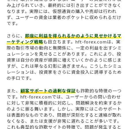
み上げられていき、最終的には引き出すことができなく
なります。実際には、仮想通貨の購入や売却は行われ
ず、ユーザーの資金は業者のポケットに収められるだけ
です。
さらに、
即座に利益を得られるかのように見せかけるマ
ーケティング戦略
も目立ちます。hft-forex.comは、実
際の取引市場の動向と無関係に、一定の利益を出すシミ
ュレーションを見せることがあります。これにより、投
資家は自分の資産が順調に増えていくかのように感じま
すが、これは単なる幻影に過ぎません。こうしたシミュ
レーションは、投資家をさらに資金投入に誘導するため
の手口です。
また、
顧客サポートの過剰な保証
も詐欺的な特徴の一つ
です。hft-forex.comでは、ユーザーからの問い合わせ
に対して非常に積極的に対応し、問題解決を約束するか
のように振る舞います。しかし、実際にはこのサポート
は表面的なものであり、問題が深刻化すると連絡が取れ
なくなる、または支援が非常に遅れることが多いです。
これも典型的な詐欺サイトの特徴で、問題が発生すると