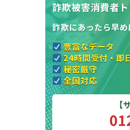
詐欺被害消費者ト
詐欺にあったら
早め
豊富なデータ
24時間受付・即
秘密厳守
全国対応
【
01