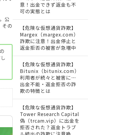
意！出金できず返金も不
可の実態とは
。公
、その
【危険な仮想通貨詐欺】
Margex（margex.com）
詐欺に注意！出金停止と
返金拒否の被害が急増中
めの
討し
【危険な仮想通貨詐欺】
め
Bitunix（bitunix.com）
利用者が続々と被害に…
出金不能・返金拒否の詐
欺の特徴とは
【危険な仮想通貨詐欺】
Tower Research Capital
偽（trcam.vip）に出金を
拒否された？返金トラブ
ル続出の詐欺に注意喚