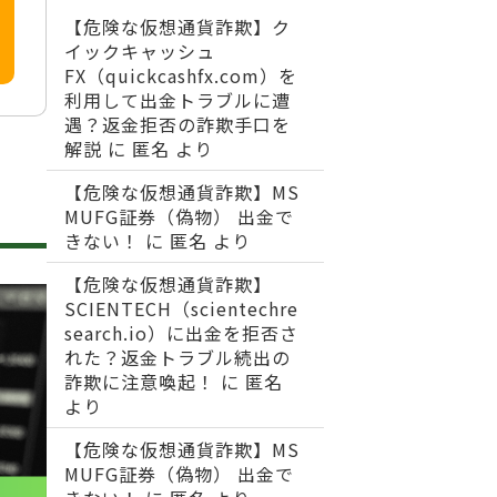
【危険な仮想通貨詐欺】ク
イックキャッシュ
FX（quickcashfx.com）を
利用して出金トラブルに遭
遇？返金拒否の詐欺手口を
解説
に
匿名
より
【危険な仮想通貨詐欺】MS
MUFG証券（偽物） 出金で
きない！
に
匿名
より
【危険な仮想通貨詐欺】
SCIENTECH（scientechre
search.io）に出金を拒否さ
れた？返金トラブル続出の
詐欺に注意喚起！
に
匿名
より
【危険な仮想通貨詐欺】MS
MUFG証券（偽物） 出金で