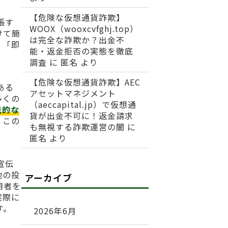
【危険な仮想通貨詐欺】
張す
WOOX（wooxcvfghj.top）
けて簡
は完全な詐欺か？出金不
」「即
能・返金拒否の実態を徹底
調査
に
匿名
より
【危険な仮想通貨詐欺】AEC
ある
アセットマネジメント
多くの
（aeccapital.jp）で仮想通
法的な
貨が出金不可に！返金請求
、この
も無視する詐欺運営の闇
に
匿名
より
宣伝
他の投
アーカイブ
用者を
実際に
す。
2026年6月