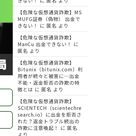
きない！
に
匿名
より
【危険な仮想通貨詐欺】MS
MUFG証券（偽物） 出金で
きない！
に
匿名
より
【危険な仮想通貨詐欺】
ManCu 出金できない！
に
匿名
より
【危険な仮想通貨詐欺】
Bitunix（bitunix.com）利
用者が続々と被害に…出金
不能・返金拒否の詐欺の特
徴とは
に
匿名
より
【危険な仮想通貨詐欺】
SCIENTECH（scientechre
search.io）に出金を拒否さ
れた？返金トラブル続出の
詐欺に注意喚起！
に
匿名
より