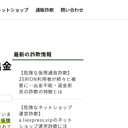
ネットショップ
通販詐欺
問い合わせ
最新の詐欺情報
出金
【危険な仮想通貨詐欺】
ZERION利用者が続々と被
害に…出金不能・返金拒
否の詐欺の特徴とは
【危険なネットショップ
運営詐欺】
ていま
a.liexpress.vipのネット
や仮想
ショップ運営詐欺に注
されて