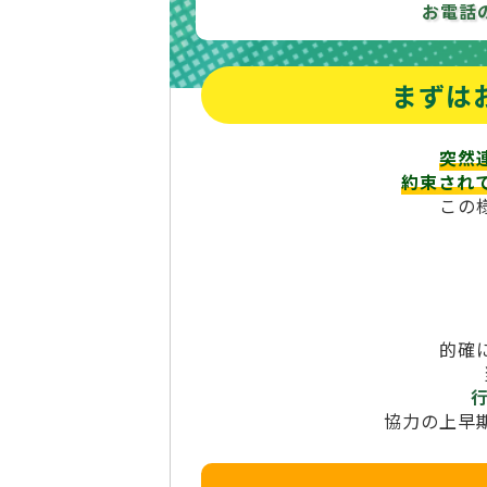
お電話
まずは
突然
約束され
この
的確
協力の上早