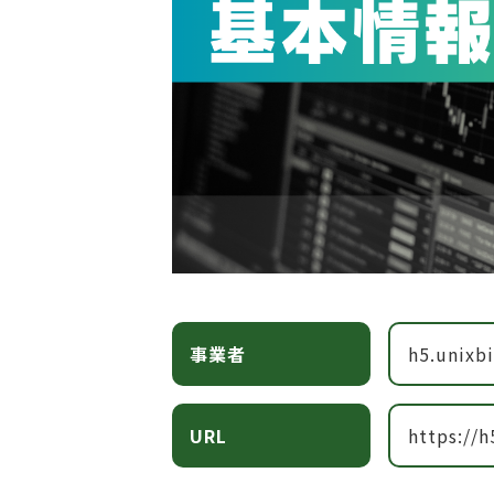
事業者
h5.unixb
URL
https://h