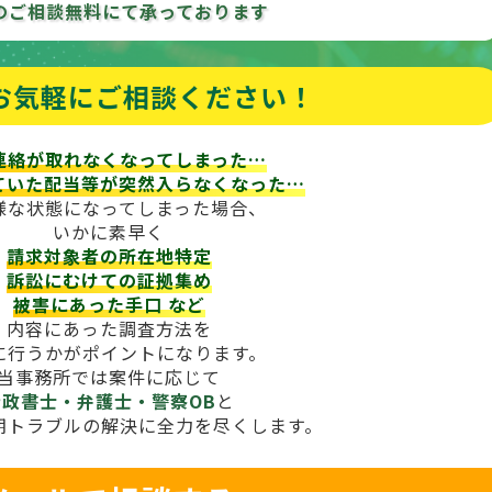
のご相談
無料にて承っております
お気軽にご相談ください！
連絡が取れなくなってしまった…
ていた配当等が
突然入らなくなった…
様な状態になってしまった場合、
いかに素早く
請求対象者の所在地特定
訴訟にむけての証拠集め
被害にあった手口
など
内容にあった調査方法を
に行うかがポイントになります。
当事務所では案件に応じて
行政書士・弁護士・警察OB
と
期トラブルの解決に全力を尽くします。