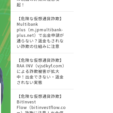
起！
【危険な仮想通貨詐欺】
Multibank
plus（m.jpmultibank-
plus.net）で出金申請が
通らない？返金もされな
い詐欺の仕組みに注意
【危険な仮想通貨詐欺】
RAA INV（vjsdkyf.com）
による詐欺被害が拡大
中！出金できない・返金
されない実態
【危険な仮想通貨詐欺】
BitInvest
Flow（bitinvestflow.co
m）詐欺に注意！出金停