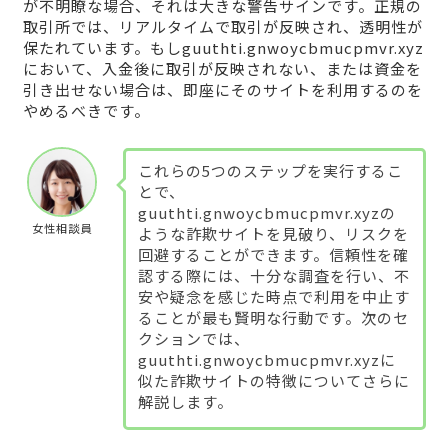
が不明瞭な場合、それは大きな警告サインです。正規の
取引所では、リアルタイムで取引が反映され、透明性が
保たれています。もしguuthti.gnwoycbmucpmvr.xyz
において、入金後に取引が反映されない、または資金を
引き出せない場合は、即座にそのサイトを利用するのを
やめるべきです。
これらの5つのステップを実行するこ
とで、
guuthti.gnwoycbmucpmvr.xyzの
女性相談員
ような詐欺サイトを見破り、リスクを
回避することができます。信頼性を確
認する際には、十分な調査を行い、不
安や疑念を感じた時点で利用を中止す
ることが最も賢明な行動です。次のセ
クションでは、
guuthti.gnwoycbmucpmvr.xyzに
似た詐欺サイトの特徴についてさらに
解説します。