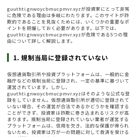
guuthti.gnwoycbmucpmvr.xyzが投資家にとって非常
に危険である理由は多岐にわたります。このサイトが詐
欺的であることを見抜くためには、いくつかの重要なポ
イントを把握しておく必要があります。以下では、
guuthti.gnwoycbmucpmvr.xyzが危険である5つの理
由について詳しく解説します。
1. 規制当局に登録されていない
仮想通貨取引所や投資プラットフォームは、一般的に金
融庁などの規制当局に登録され、一定の基準に基づいて
運営されています。しかし、
guuthti.gnwoycbmucpmvr.xyzはそのような公式な登
録をしていません。仮想通貨取引所が適切に登録されて
いない場合、その運営が合法であるかどうかを確認する
ことができず、投資家は詐欺に巻き込まれるリスクが高
まります。規制当局に登録されていない業者が運営する
プラットフォームは、信用を欠き、法的な保護が得られ
ないため、投資家は万が一の問題に対して救済を受ける