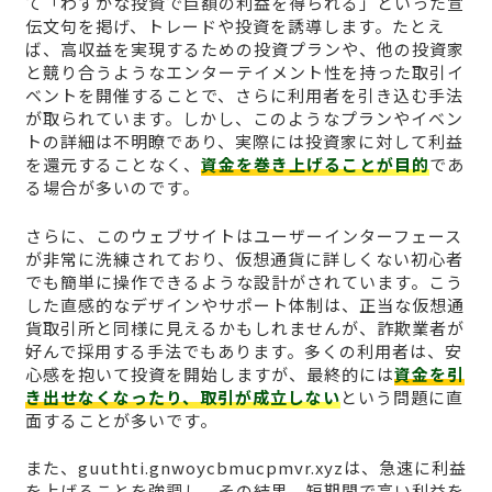
て「わずかな投資で巨額の利益を得られる」といった宣
伝文句を掲げ、トレードや投資を誘導します。たとえ
ば、高収益を実現するための投資プランや、他の投資家
と競り合うようなエンターテイメント性を持った取引イ
ベントを開催することで、さらに利用者を引き込む手法
が取られています。しかし、このようなプランやイベン
トの詳細は不明瞭であり、実際には投資家に対して利益
を還元することなく、
資金を巻き上げることが目的
であ
る場合が多いのです。
さらに、このウェブサイトはユーザーインターフェース
が非常に洗練されており、仮想通貨に詳しくない初心者
でも簡単に操作できるような設計がされています。こう
した直感的なデザインやサポート体制は、正当な仮想通
貨取引所と同様に見えるかもしれませんが、詐欺業者が
好んで採用する手法でもあります。多くの利用者は、安
心感を抱いて投資を開始しますが、最終的には
資金を引
き出せなくなったり、取引が成立しない
という問題に直
面することが多いです。
また、guuthti.gnwoycbmucpmvr.xyzは、急速に利益
を上げることを強調し、その結果、短期間で高い利益を