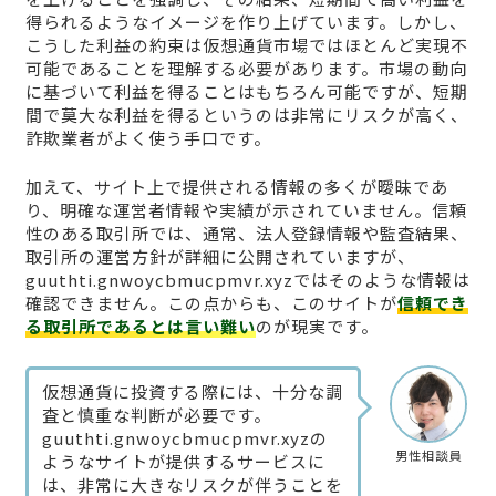
得られるようなイメージを作り上げています。しかし、
こうした利益の約束は仮想通貨市場ではほとんど実現不
可能であることを理解する必要があります。市場の動向
に基づいて利益を得ることはもちろん可能ですが、短期
間で莫大な利益を得るというのは非常にリスクが高く、
詐欺業者がよく使う手口です。
加えて、サイト上で提供される情報の多くが曖昧であ
り、明確な運営者情報や実績が示されていません。信頼
性のある取引所では、通常、法人登録情報や監査結果、
取引所の運営方針が詳細に公開されていますが、
guuthti.gnwoycbmucpmvr.xyzではそのような情報は
確認できません。この点からも、このサイトが
信頼でき
る取引所であるとは言い難い
のが現実です。
仮想通貨に投資する際には、十分な調
査と慎重な判断が必要です。
guuthti.gnwoycbmucpmvr.xyzの
男性相談員
ようなサイトが提供するサービスに
は、非常に大きなリスクが伴うことを