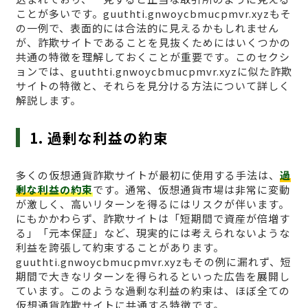
ことが多いです。guuthti.gnwoycbmucpmvr.xyzもそ
の一例で、表面的には合法的に見えるかもしれません
が、詐欺サイトであることを見抜くためにはいくつかの
共通の特徴を理解しておくことが重要です。このセクシ
ョンでは、guuthti.gnwoycbmucpmvr.xyzに似た詐欺
サイトの特徴と、それらを見分ける方法について詳しく
解説します。
1. 過剰な利益の約束
多くの仮想通貨詐欺サイトが最初に使用する手法は、
過
剰な利益の約束
です。通常、仮想通貨市場は非常に変動
が激しく、高いリターンを得るにはリスクが伴います。
にもかかわらず、詐欺サイトは「短期間で資産が倍増す
る」「元本保証」など、現実的には考えられないような
利益を誇張して約束することがあります。
guuthti.gnwoycbmucpmvr.xyzもその例に漏れず、短
期間で大きなリターンを得られるといった広告を展開し
ています。このような過剰な利益の約束は、ほぼ全ての
仮想通貨詐欺サイトに共通する特徴です。