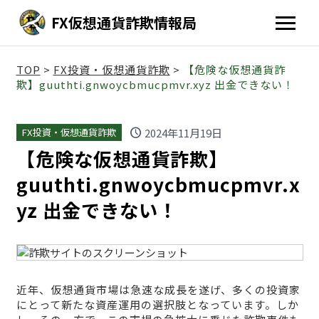
FX仮想通貨詐欺情報局
TOP
>
FX投資・仮想通貨詐欺
>
【危険な仮想通貨詐
欺】guuthti.gnwoycbmucpmvr.xyz 出金できない！
schedule
2024年11月19日
FX投資・仮想通貨詐欺
【危険な仮想通貨詐欺】
guuthti.gnwoycbmucpmvr.x
yz 出金できない！
近年、仮想通貨市場は急速な成長を遂げ、多くの投資家
にとって新たな資産運用の選択肢となっています。しか