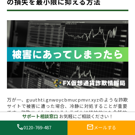
の損失を最小限に抑える方法
万が一、guuthti.gnwoycbmucpmvr.xyzのような詐欺
サイトで被害に遭った場合、冷静に対処することが重要
です。詐欺サイトにおけるトラブルは精神的にも金銭的
サポート相談窓口
お気軽にご相談ください！
にも大きな打撃を与える可能性がありますが、適切な対
応を取ることで損失を最小限に抑えることができます。
call
mail
0120-769-487
メールする
以下に、詐欺に遭った場合の対処法について、具体的な