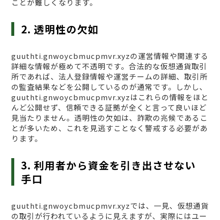
ことが難しくなります。
2. 透明性の欠如
guuthti.gnwoycbmucpmvr.xyzの運営情報や関連する
詳細な情報が極めて不透明です。合法的な仮想通貨取引
所であれば、法人登録情報や運営チームの詳細、取引所
の監査結果などを公開しているのが通常です。しかし、
guuthti.gnwoycbmucpmvr.xyzはこれらの情報をほと
んど公開せず、信頼できる証拠が全くと言って良いほど
見当たりません。透明性の欠如は、詐欺の兆候であるこ
とが多いため、これを見逃すことなく警戒する必要があ
ります。
3. 利用者から資金を引き出させない
手口
guuthti.gnwoycbmucpmvr.xyzでは、一見、仮想通貨
の取引が行われているように見えますが、実際にはユー