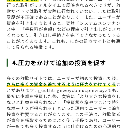
行った取引がリアルタイムで反映されるべきですが、詐
欺サイトでは取引が実際に行われていない、または取引
履歴が不正確であることがあります。また、ユーザーが
資金を引き出そうとすると、突然「システムメンテナン
ス中」「手数料が高額」などの理由で引き出しができな
くなったり、引き出し手続きを完了できなかったりする
ことがよくあります。これも、ほかの詐欺サイトと共通
して見られる特徴です。
4.圧力をかけて追加の投資を促す
多くの詐欺サイトでは、ユーザーが初めて投資した後、
さらに多くの資金を追加するように圧力をかけてくる
こ
とがあります。guuthti.gnwoycbmucpmvr.xyzでも、
最初に少額を投資した後、次第に「より大きな投資をし
ないと利益を得られない」「投資額を増やすことで特別
なボーナスが得られる」といった理由でユーザーに追加
投資を強要することがあります。この手法は、詐欺業者
が資金を搾取するためによく使う手段であり、ユーザー
が一度でも多く投資するように仕向けるための心理的な