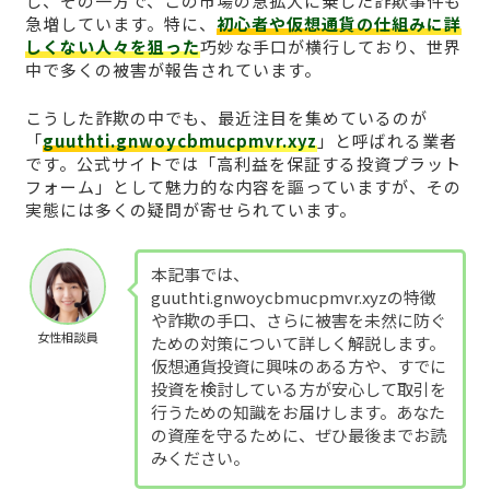
し、その一方で、この市場の急拡大に乗じた詐欺事件も
急増しています。特に、
初心者や仮想通貨の仕組みに詳
しくない人々を狙った
巧妙な手口が横行しており、世界
中で多くの被害が報告されています。
こうした詐欺の中でも、最近注目を集めているのが
「
guuthti.gnwoycbmucpmvr.xyz
」と呼ばれる業者
です。公式サイトでは「高利益を保証する投資プラット
フォーム」として魅力的な内容を謳っていますが、その
実態には多くの疑問が寄せられています。
本記事では、
guuthti.gnwoycbmucpmvr.xyzの特徴
や詐欺の手口、さらに被害を未然に防ぐ
女性相談員
ための対策について詳しく解説します。
仮想通貨投資に興味のある方や、すでに
投資を検討している方が安心して取引を
行うための知識をお届けします。あなた
の資産を守るために、ぜひ最後までお読
みください。