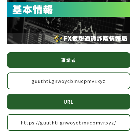
事業者
guuthti.gnwoycbmucpmvr.xyz
URL
https://guuthti.gnwoycbmucpmvr.xyz/