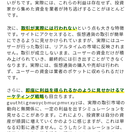
いがちです。実際には、これらの利益は存在せず、投資
家から集めた資金を業者が持ち逃げすることがほとんど
です。
次に、
取引が実際には行われない
という点も大きな特徴
です。サイトにアクセスすると、仮想通貨の取引が簡単
にできるように見せかけられていますが、実際にはユー
ザーが行った取引は、リアルタイムの市場に反映されま
せん。取引が成立しないまま、ユーザーの資金だけが積
み上げられていき、最終的には引き出すことができなく
なります。実際には、仮想通貨の購入や売却は行われ
ず、ユーザーの資金は業者のポケットに収められるだけ
です。
さらに、
即座に利益を得られるかのように見せかけるマ
ーケティング戦略
も目立ちます。
guuthti.gnwoycbmucpmvr.xyzは、実際の取引市場の
動向と無関係に、一定の利益を出すシミュレーションを
見せることがあります。これにより、投資家は自分の資
産が順調に増えていくかのように感じますが、これは単
なる幻影に過ぎません。こうしたシミュレーションは、