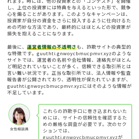
れます。時には、他の投資家との「コンテスト」を開催
し、上位の投資家には特典を与えるといった形で、競争
心を煽ることがあります。このようなキャンペーンは、
投資家が自分の資金をさらに投入するように仕向けるた
めの巧妙な方法であり、最終的にはほとんどの投資家が
損失を抱えることになります。
最後に、
運営者情報の不透明さ
も、詐欺サイトの典型的
な特徴です。guuthti.gnwoycbmucpmvr.xyzのような
サイトでは、運営者の名前や会社情報、連絡先がほとん
ど明記されていないことが多く、信頼できる取引所とは
言い難い状況です。正当な取引所では、法人情報や監査
報告書が公開されており、透明性が保たれていますが、
guuthti.gnwoycbmucpmvr.xyzにはそのような情報が
不足しています。
これらの詐欺手口に巻き込まれないた
めには、サイトの信頼性を確認するた
めの厳格な調査が必要です。次のセク
女性相談員
ションでは、
guuthti.gnwoycbmucpmvr.xyzが