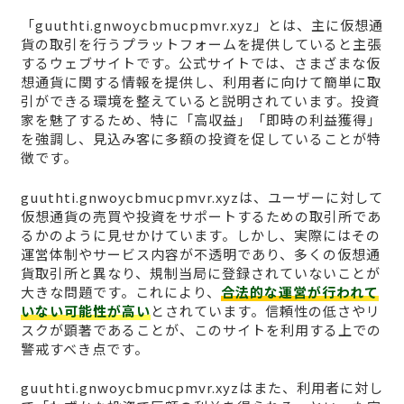
「guuthti.gnwoycbmucpmvr.xyz」とは、主に仮想通
貨の取引を行うプラットフォームを提供していると主張
するウェブサイトです。公式サイトでは、さまざまな仮
想通貨に関する情報を提供し、利用者に向けて簡単に取
引ができる環境を整えていると説明されています。投資
家を魅了するため、特に「高収益」「即時の利益獲得」
を強調し、見込み客に多額の投資を促していることが特
徴です。
guuthti.gnwoycbmucpmvr.xyzは、ユーザーに対して
仮想通貨の売買や投資をサポートするための取引所であ
るかのように見せかけています。しかし、実際にはその
運営体制やサービス内容が不透明であり、多くの仮想通
貨取引所と異なり、規制当局に登録されていないことが
大きな問題です。これにより、
合法的な運営が行われて
いない可能性が高い
とされています。信頼性の低さやリ
スクが顕著であることが、このサイトを利用する上での
警戒すべき点です。
guuthti.gnwoycbmucpmvr.xyzはまた、利用者に対し