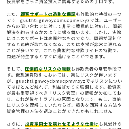
投資家をさらに資金投入に誘導するための手口です。
また、
顧客サポートの過剰な保証
も詐欺的な特徴の一つ
です。guuthti.gnwoycbmucpmvr.xyzでは、ユーザー
からの問い合わせに対して非常に積極的に対応し、問題
解決を約束するかのように振る舞います。しかし、実際
にはこのサポートは表面的なものであり、問題が深刻化
すると連絡が取れなくなる、または支援が非常に遅れる
ことが多いです。これも典型的な詐欺サイトの特徴で、
問題が発生するとすぐに逃げることができます。
そして、
圧倒的なリスクの隠蔽
も詐欺業者の常套手段で
す。仮想通貨取引においては、常にリスクが伴います
が、guuthti.gnwoycbmucpmvr.xyzではリスクについ
てはほとんど触れず、利益ばかりを強調します。投資家
が最も重要視すべき「リスク管理」の情報が欠如してお
り、これが後々トラブルの原因となります。もし、事前
にリスクを理解していたならば、損失を回避する方法や
資金管理の方法を選ぶことができたかもしれません。
さらに、
投資家同士を競わせるような仕掛け
も見受けら