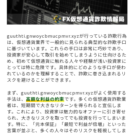
guuthti.gnwoycbmucpmvr.xyzが行っている詐欺行為
は、仮想通貨業界で一般的に見られる典型的な詐欺手口
に基づいています。これらの手口は非常に巧妙であり、
投資家が安心して取引を始めてしまうように仕向けるた
め、初めて仮想通貨に触れる人々や経験が浅い投資家に
とっては特に危険です。具体的にどのような手口が使わ
れているのかを理解することで、詐欺に巻き込まれるリ
スクを避けることができます。
まず、guuthti.gnwoycbmucpmvr.xyzがよく使用する
手法は、
高額な利益の約束
です。多くの仮想通貨詐欺業
者は、短期間で大きなリターンを得られると宣伝しま
す。これにより、投資家は魅力的なオファーに引き寄せ
られ、大きなリスクを取ってでも投資を行ってしまいま
す。特に、「元本保証」「最短で利益が倍増」といった
言葉が並ぶと、多くの人々はそのリスクを軽視してしま