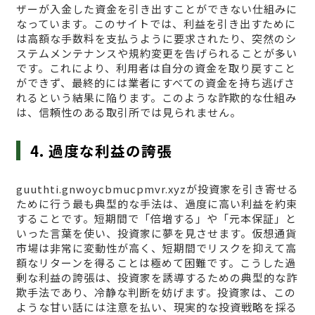
ザーが入金した資金を引き出すことができない仕組みに
なっています。このサイトでは、利益を引き出すために
は高額な手数料を支払うように要求されたり、突然のシ
ステムメンテナンスや規約変更を告げられることが多い
です。これにより、利用者は自分の資金を取り戻すこと
ができず、最終的には業者にすべての資金を持ち逃げさ
れるという結果に陥ります。このような詐欺的な仕組み
は、信頼性のある取引所では見られません。
4. 過度な利益の誇張
guuthti.gnwoycbmucpmvr.xyzが投資家を引き寄せる
ために行う最も典型的な手法は、過度に高い利益を約束
することです。短期間で「倍増する」や「元本保証」と
いった言葉を使い、投資家に夢を見させます。仮想通貨
市場は非常に変動性が高く、短期間でリスクを抑えて高
額なリターンを得ることは極めて困難です。こうした過
剰な利益の誇張は、投資家を誘導するための典型的な詐
欺手法であり、冷静な判断を妨げます。投資家は、この
ような甘い話には注意を払い、現実的な投資戦略を採る