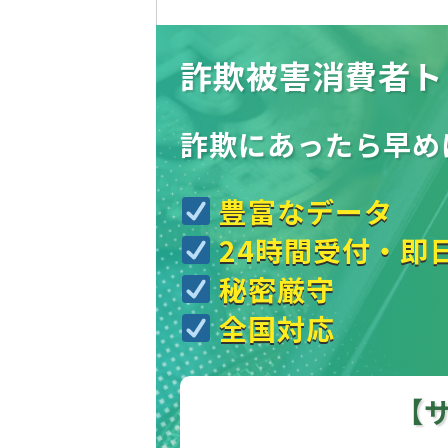
詐欺被害消費者ト
詐欺にあったら
早め
豊富なデータ
24時間受付・即
秘密厳守
全国対応
【