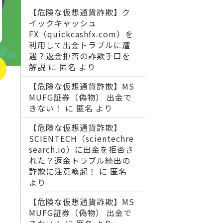
【危険な仮想通貨詐欺】ク
イックキャッシュ
FX（quickcashfx.com）を
利用して出金トラブルに遭
遇？返金拒否の詐欺手口を
解説
に
匿名
より
【危険な仮想通貨詐欺】MS
MUFG証券（偽物） 出金で
きない！
に
匿名
より
【危険な仮想通貨詐欺】
SCIENTECH（scientechre
search.io）に出金を拒否さ
れた？返金トラブル続出の
詐欺に注意喚起！
に
匿名
より
【危険な仮想通貨詐欺】MS
MUFG証券（偽物） 出金で