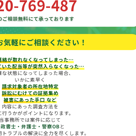
20-769-487
のご相談
無料にて承っております
お気軽にご相談ください！
連絡が取れなくなってしまった…
ていた配当等が
突然入らなくなった…
様な状態になってしまった場合、
いかに素早く
請求対象者の所在地特定
訴訟にむけての証拠集め
被害にあった手口
など
内容にあった調査方法を
に行うかがポイントになります。
当事務所では案件に応じて
行政書士・弁護士・警察OB
と
期トラブルの解決に全力を尽くします。