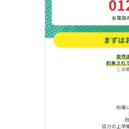
01
お電話
まずは
突然
約束され
この
的確
協力の上早