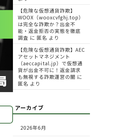
【危険な仮想通貨詐欺】
WOOX（wooxcvfghj.top）
は完全な詐欺か？出金不
能・返金拒否の実態を徹底
調査
に
匿名
より
【危険な仮想通貨詐欺】AEC
アセットマネジメント
（aeccapital.jp）で仮想通
貨が出金不可に！返金請求
も無視する詐欺運営の闇
に
匿名
より
アーカイブ
2026年6月