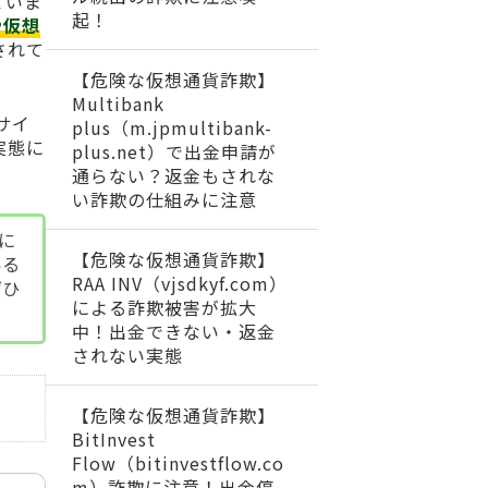
ていま
起！
や仮想
されて
【危険な仮想通貨詐欺】
Multibank
サイ
plus（m.jpmultibank-
実態に
plus.net）で出金申請が
通らない？返金もされな
い詐欺の仕組みに注意
に
【危険な仮想通貨詐欺】
いる
RAA INV（vjsdkyf.com）
ぜひ
による詐欺被害が拡大
中！出金できない・返金
されない実態
【危険な仮想通貨詐欺】
BitInvest
Flow（bitinvestflow.co
m）詐欺に注意！出金停