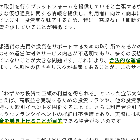
想通貨の取引を行うプラットフォームを提供していると主張する
まな仮想通貨に関する情報を提供し、利用者に向けて簡単
ています。投資家を魅了するため、特に「高収益」「即時
資を促していることが特徴です。
して仮想通貨の売買や投資をサポートするための取引所であるか
はその運営体制やサービス内容が不透明であり、多くの仮
ていないことが大きな問題です。これにより、
合法的な運
ます。信頼性の低さやリスクが顕著であることが、このサ
対して「わずかな投資で巨額の利益を得られる」といった宣伝文
とえば、高収益を実現するための投資プランや、他の投資
持った取引イベントを開催することで、さらに利用者を引
ようなプランやイベントの詳細は不明瞭であり、実際には
金を巻き上げることが目的
である場合が多いのです。
インターフェースが非常に洗練されており、仮想通貨に詳