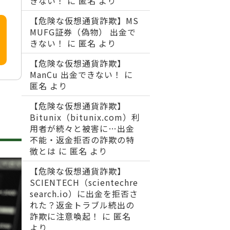
きない！
に
匿名
より
【危険な仮想通貨詐欺】MS
MUFG証券（偽物） 出金で
きない！
に
匿名
より
【危険な仮想通貨詐欺】
ManCu 出金できない！
に
匿名
より
【危険な仮想通貨詐欺】
Bitunix（bitunix.com）利
用者が続々と被害に…出金
不能・返金拒否の詐欺の特
徴とは
に
匿名
より
【危険な仮想通貨詐欺】
SCIENTECH（scientechre
search.io）に出金を拒否さ
れた？返金トラブル続出の
詐欺に注意喚起！
に
匿名
より