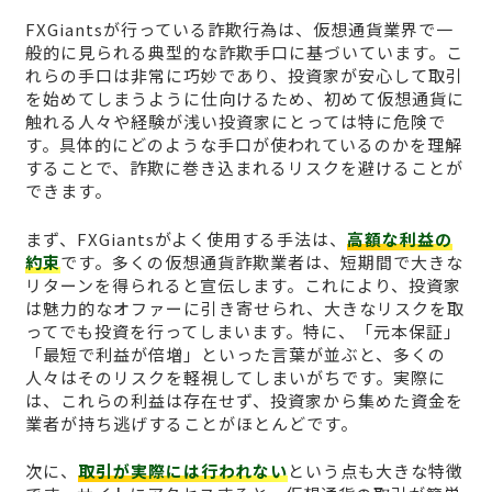
FXGiantsが行っている詐欺行為は、仮想通貨業界で一
般的に見られる典型的な詐欺手口に基づいています。こ
れらの手口は非常に巧妙であり、投資家が安心して取引
を始めてしまうように仕向けるため、初めて仮想通貨に
触れる人々や経験が浅い投資家にとっては特に危険で
す。具体的にどのような手口が使われているのかを理解
することで、詐欺に巻き込まれるリスクを避けることが
できます。
まず、FXGiantsがよく使用する手法は、
高額な利益の
約束
です。多くの仮想通貨詐欺業者は、短期間で大きな
リターンを得られると宣伝します。これにより、投資家
は魅力的なオファーに引き寄せられ、大きなリスクを取
ってでも投資を行ってしまいます。特に、「元本保証」
「最短で利益が倍増」といった言葉が並ぶと、多くの
人々はそのリスクを軽視してしまいがちです。実際に
は、これらの利益は存在せず、投資家から集めた資金を
業者が持ち逃げすることがほとんどです。
次に、
取引が実際には行われない
という点も大きな特徴