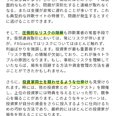
面的なものであり、問題が深刻化すると連絡が取れなく
なる、または支援が非常に遅れることが多いです。これ
も典型的な詐欺サイトの特徴で、問題が発生するとすぐ
に逃げることができます。
そして、
圧倒的なリスクの隠蔽
も詐欺業者の常套手段で
す。仮想通貨取引においては、常にリスクが伴います
が、FXGiantsではリスクについてはほとんど触れず、
利益ばかりを強調します。投資家が最も重要視すべき
「リスク管理」の情報が欠如しており、これが後々トラ
ブルの原因となります。もし、事前にリスクを理解して
いたならば、損失を回避する方法や資金管理の方法を選
ぶことができたかもしれません。
さらに、
投資家同士を競わせるような仕掛け
も見受けら
れます。時には、他の投資家との「コンテスト」を開催
し、上位の投資家には特典を与えるといった形で、競争
心を煽ることがあります。このようなキャンペーンは、
投資家が自分の資金をさらに投入するように仕向けるた
めの巧妙な方法であり、最終的にはほとんどの投資家が
損失を抱えることになります。