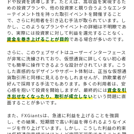
ドや投資を誘導します。たとえば、高収益を実現するた
めの投資プランや、他の投資家と競り合うようなエンタ
ーテイメント性を持った取引イベントを開催すること
で、さらに利用者を引き込む手法が取られています。し
かし、このようなプランやイベントの詳細は不明瞭であ
り、実際には投資家に対して利益を還元することなく、
資金を巻き上げることが目的
である場合が多いのです。
さらに、このウェブサイトはユーザーインターフェース
が非常に洗練されており、仮想通貨に詳しくない初心者
でも簡単に操作できるような設計がされています。こう
した直感的なデザインやサポート体制は、正当な仮想通
貨取引所と同様に見えるかもしれませんが、詐欺業者が
好んで採用する手法でもあります。多くの利用者は、安
心感を抱いて投資を開始しますが、最終的には
資金を引
き出せなくなったり、取引が成立しない
という問題に直
面することが多いです。
また、FXGiantsは、急速に利益を上げることを強調
し、その結果、短期間で高い利益を得られるようなイメ
ージを作り上げています。しかし、こうした利益の約束