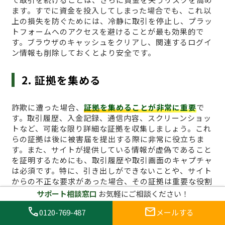
ます。すでに資金を投入してしまった場合でも、これ以
上の損失を防ぐためには、冷静に取引を停止し、プラッ
トフォームへのアクセスを避けることが最も効果的で
す。ブラウザのキャッシュをクリアし、関連するログイ
ン情報も削除しておくとより安全です。
2. 証拠を集める
詐欺に遭った場合、
証拠を集めることが非常に重要
で
す。取引履歴、入金記録、通信内容、スクリーンショッ
トなど、可能な限り詳細な証拠を収集しましょう。これ
らの証拠は後に被害届を提出する際に非常に役立ちま
す。また、サイトが提供している情報が虚偽であること
を証明するためにも、取引履歴や取引画面のキャプチャ
は必須です。特に、引き出しができないことや、サイト
からの不正な要求があった場合、その証拠は重要な役割
を果たします。
サポート相談窓口
お気軽にご相談ください！
call
mail
0120-769-487
メールする
3. 詐欺サイトに関する通報を行う