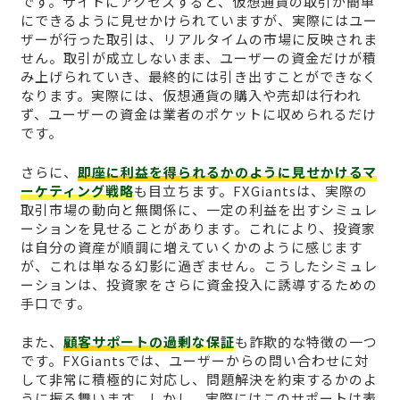
です。サイトにアクセスすると、仮想通貨の取引が簡単
にできるように見せかけられていますが、実際にはユー
ザーが行った取引は、リアルタイムの市場に反映されま
せん。取引が成立しないまま、ユーザーの資金だけが積
み上げられていき、最終的には引き出すことができなく
なります。実際には、仮想通貨の購入や売却は行われ
ず、ユーザーの資金は業者のポケットに収められるだけ
です。
さらに、
即座に利益を得られるかのように見せかけるマ
ーケティング戦略
も目立ちます。FXGiantsは、実際の
取引市場の動向と無関係に、一定の利益を出すシミュレ
ーションを見せることがあります。これにより、投資家
は自分の資産が順調に増えていくかのように感じます
が、これは単なる幻影に過ぎません。こうしたシミュレ
ーションは、投資家をさらに資金投入に誘導するための
手口です。
また、
顧客サポートの過剰な保証
も詐欺的な特徴の一つ
です。FXGiantsでは、ユーザーからの問い合わせに対
して非常に積極的に対応し、問題解決を約束するかのよ
うに振る舞います。しかし、実際にはこのサポートは表