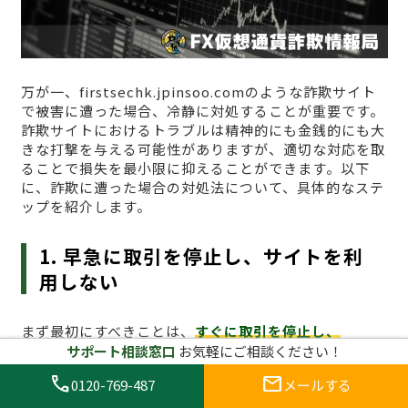
万が一、firstsechk.jpinsoo.comのような詐欺サイト
で被害に遭った場合、冷静に対処することが重要です。
詐欺サイトにおけるトラブルは精神的にも金銭的にも大
きな打撃を与える可能性がありますが、適切な対応を取
ることで損失を最小限に抑えることができます。以下
に、詐欺に遭った場合の対処法について、具体的なステ
ップを紹介します。
1. 早急に取引を停止し、サイトを利
用しない
まず最初にすべきことは、
すぐに取引を停止し、
firstsechk.jpinsoo.comへのアクセスをやめること
で
サポート相談窓口
お気軽にご相談ください！
す。詐欺サイトで取引を続けることは、さらに資金を失
call
mail
0120-769-487
メールする
うリスクを高めます。すでに資金を投入してしまった場
合でも、これ以上の損失を防ぐためには、冷静に取引を