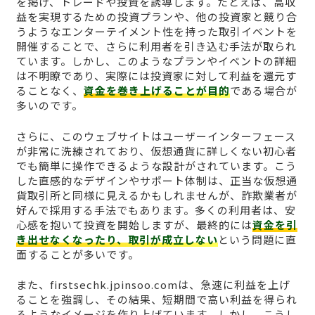
を掲げ、トレードや投資を誘導します。たとえば、高収
益を実現するための投資プランや、他の投資家と競り合
うようなエンターテイメント性を持った取引イベントを
開催することで、さらに利用者を引き込む手法が取られ
ています。しかし、このようなプランやイベントの詳細
は不明瞭であり、実際には投資家に対して利益を還元す
ることなく、
資金を巻き上げることが目的
である場合が
多いのです。
さらに、このウェブサイトはユーザーインターフェース
が非常に洗練されており、仮想通貨に詳しくない初心者
でも簡単に操作できるような設計がされています。こう
した直感的なデザインやサポート体制は、正当な仮想通
貨取引所と同様に見えるかもしれませんが、詐欺業者が
好んで採用する手法でもあります。多くの利用者は、安
心感を抱いて投資を開始しますが、最終的には
資金を引
き出せなくなったり、取引が成立しない
という問題に直
面することが多いです。
また、firstsechk.jpinsoo.comは、急速に利益を上げ
ることを強調し、その結果、短期間で高い利益を得られ
るようなイメージを作り上げています。しかし、こうし