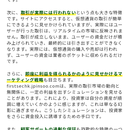
次に、
取引が実際には行われない
という点も大きな特徴
です。サイトにアクセスすると、仮想通貨の取引が簡単
にできるように見せかけられていますが、実際にはユー
ザーが行った取引は、リアルタイムの市場に反映されま
せん。取引が成立しないまま、ユーザーの資金だけが積
み上げられていき、最終的には引き出すことができなく
なります。実際には、仮想通貨の購入や売却は行われ
ず、ユーザーの資金は業者のポケットに収められるだけ
です。
さらに、
即座に利益を得られるかのように見せかけるマ
ーケティング戦略
も目立ちます。
firstsechk.jpinsoo.comは、実際の取引市場の動向と
無関係に、一定の利益を出すシミュレーションを見せる
ことがあります。これにより、投資家は自分の資産が順
調に増えていくかのように感じますが、これは単なる幻
影に過ぎません。こうしたシミュレーションは、投資家
をさらに資金投入に誘導するための手口です。
また、
顧客サポートの過剰な保証
も詐欺的な特徴の一つ