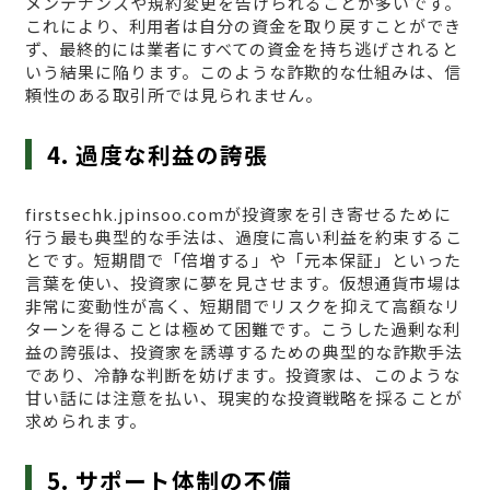
メンテナンスや規約変更を告げられることが多いです。
これにより、利用者は自分の資金を取り戻すことができ
ず、最終的には業者にすべての資金を持ち逃げされると
いう結果に陥ります。このような詐欺的な仕組みは、信
頼性のある取引所では見られません。
4. 過度な利益の誇張
firstsechk.jpinsoo.comが投資家を引き寄せるために
行う最も典型的な手法は、過度に高い利益を約束するこ
とです。短期間で「倍増する」や「元本保証」といった
言葉を使い、投資家に夢を見させます。仮想通貨市場は
非常に変動性が高く、短期間でリスクを抑えて高額なリ
ターンを得ることは極めて困難です。こうした過剰な利
益の誇張は、投資家を誘導するための典型的な詐欺手法
であり、冷静な判断を妨げます。投資家は、このような
甘い話には注意を払い、現実的な投資戦略を採ることが
求められます。
5. サポート体制の不備