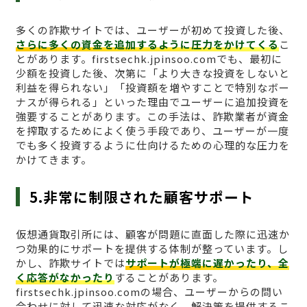
多くの詐欺サイトでは、ユーザーが初めて投資した後、
さらに多くの資金を追加するように圧力をかけてくる
こ
とがあります。firstsechk.jpinsoo.comでも、最初に
少額を投資した後、次第に「より大きな投資をしないと
利益を得られない」「投資額を増やすことで特別なボー
ナスが得られる」といった理由でユーザーに追加投資を
強要することがあります。この手法は、詐欺業者が資金
を搾取するためによく使う手段であり、ユーザーが一度
でも多く投資するように仕向けるための心理的な圧力を
かけてきます。
5.非常に制限された顧客サポート
仮想通貨取引所には、顧客が問題に直面した際に迅速か
つ効果的にサポートを提供する体制が整っています。し
かし、詐欺サイトでは
サポートが極端に遅かったり、全
く応答がなかったり
することがあります。
firstsechk.jpinsoo.comの場合、ユーザーからの問い
合わせに対して迅速な対応がなく、解決策を提供するこ