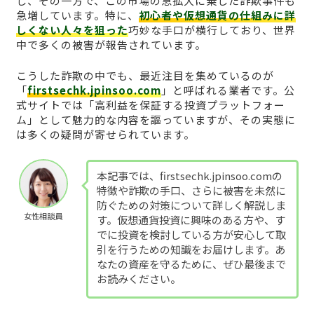
し、その一方で、この市場の急拡大に乗じた詐欺事件も
急増しています。特に、
初心者や仮想通貨の仕組みに詳
しくない人々を狙った
巧妙な手口が横行しており、世界
中で多くの被害が報告されています。
こうした詐欺の中でも、最近注目を集めているのが
「
firstsechk.jpinsoo.com
」と呼ばれる業者です。公
式サイトでは「高利益を保証する投資プラットフォー
ム」として魅力的な内容を謳っていますが、その実態に
は多くの疑問が寄せられています。
本記事では、firstsechk.jpinsoo.comの
特徴や詐欺の手口、さらに被害を未然に
防ぐための対策について詳しく解説しま
女性相談員
す。仮想通貨投資に興味のある方や、す
でに投資を検討している方が安心して取
引を行うための知識をお届けします。あ
なたの資産を守るために、ぜひ最後まで
お読みください。