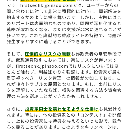
です。firstsechk.jpinsoo.comでは、ユーザーからの
問い合わせに対して非常に積極的に対応し、問題解決を
約束するかのように振る舞います。しかし、実際にはこ
のサポートは表面的なものであり、問題が深刻化すると
連絡が取れなくなる、または支援が非常に遅れることが
多いです。これも典型的な詐欺サイトの特徴で、問題が
発生するとすぐに逃げることができます。
そして、
圧倒的なリスクの隠蔽
も詐欺業者の常套手段で
す。仮想通貨取引においては、常にリスクが伴います
が、firstsechk.jpinsoo.comではリスクについてはほ
とんど触れず、利益ばかりを強調します。投資家が最も
重要視すべき「リスク管理」の情報が欠如しており、こ
れが後々トラブルの原因となります。もし、事前にリス
クを理解していたならば、損失を回避する方法や資金管
理の方法を選ぶことができたかもしれません。
さらに、
投資家同士を競わせるような仕掛け
も見受けら
れます。時には、他の投資家との「コンテスト」を開催
し、上位の投資家には特典を与えるといった形で、競争
心を煽ることがあります。このようなキャンペーンは、