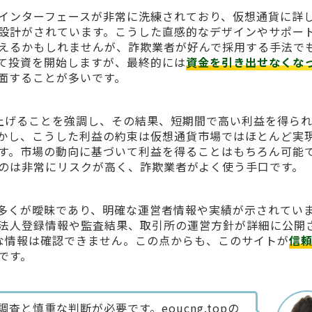
インターフェースが非常に洗練されており、仮想通貨に詳
設計がされています。こうした直感的なデザインやサポー
えるかもしれませんが、詐欺業者が好んで採用する手法で
て投資を開始しますが、最終的には
資金を引き出せなくな
面することが多いです。
利益を上げることを強調し、その結果、短期間で高い利益を得ら
かし、こうした利益の約束は仮想通貨市場ではほとんど実
す。市場の動向に基づいて利益を得ることはもちろん可能
のは非常にリスクが高く、詐欺業者がよく使う手口です。
多くが曖昧であり、明確な運営者情報や実績が示されてい
法人登録情報や監査結果、取引所の運営方針が詳細に公開
のような情報は確認できません。この点からも、このサイトが
信
です。
と慎重な判断が必要です。eoucng.topの