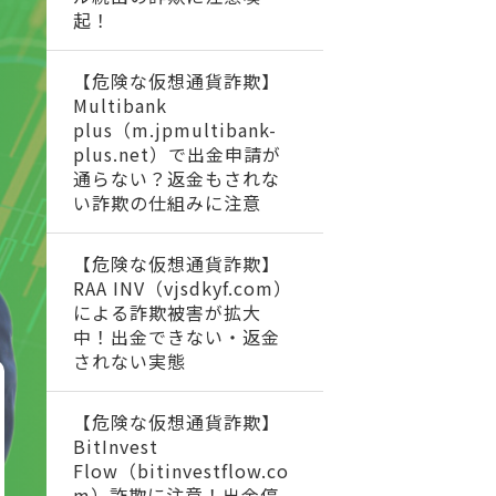
起！
【危険な仮想通貨詐欺】
Multibank
plus（m.jpmultibank-
plus.net）で出金申請が
通らない？返金もされな
い詐欺の仕組みに注意
【危険な仮想通貨詐欺】
RAA INV（vjsdkyf.com）
による詐欺被害が拡大
中！出金できない・返金
されない実態
【危険な仮想通貨詐欺】
BitInvest
Flow（bitinvestflow.co
m）詐欺に注意！出金停