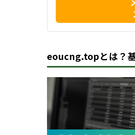
eoucng.topとは