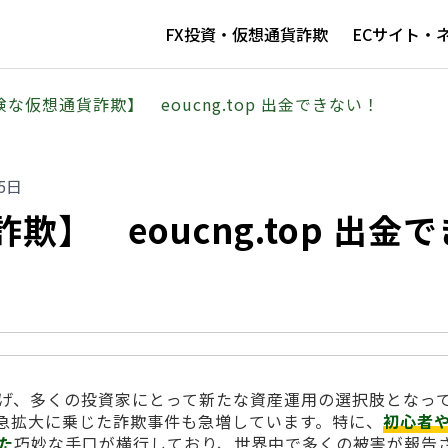
FX投資・仮想通貨詐欺
ECサイト・
な仮想通貨詐欺】 eoucng.top 出金できない！
5日
】 eoucng.top 出金で
げ、多くの投資家にとって新たな資産運用の選択肢となっ
急拡大に乗じた詐欺事件も急増しています。特に、
初心者
た
巧妙な手口が横行しており、世界中で多くの被害が報告