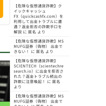
【危険な仮想通貨詐欺】ク
イックキャッシュ
FX（quickcashfx.com）を
利用して出金トラブルに遭
遇？返金拒否の詐欺手口を
解説
に
匿名
より
【危険な仮想通貨詐欺】MS
MUFG証券（偽物） 出金で
きない！
に
匿名
より
【危険な仮想通貨詐欺】
SCIENTECH（scientechre
search.io）に出金を拒否さ
れた？返金トラブル続出の
詐欺に注意喚起！
に
匿名
より
【危険な仮想通貨詐欺】MS
MUFG証券（偽物） 出金で