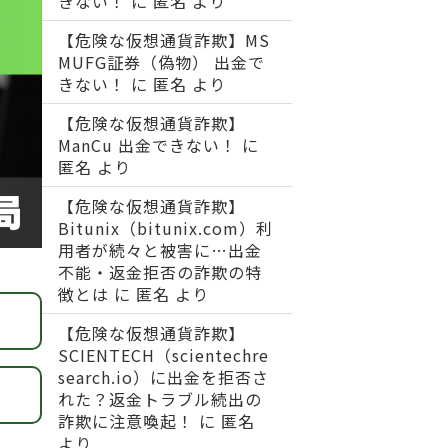
きない！
に
匿名
より
【危険な仮想通貨詐欺】MS
MUFG証券（偽物） 出金で
きない！
に
匿名
より
【危険な仮想通貨詐欺】
ManCu 出金できない！
に
匿名
より
【危険な仮想通貨詐欺】
Bitunix（bitunix.com）利
用者が続々と被害に…出金
不能・返金拒否の詐欺の特
徴とは
に
匿名
より
【危険な仮想通貨詐欺】
SCIENTECH（scientechre
search.io）に出金を拒否さ
れた？返金トラブル続出の
詐欺に注意喚起！
に
匿名
より