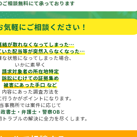
のご相談
無料にて承っております
お気軽にご相談ください！
連絡が取れなくなってしまった…
ていた配当等が
突然入らなくなった…
様な状態になってしまった場合、
いかに素早く
請求対象者の所在地特定
訴訟にむけての証拠集め
被害にあった手口
など
内容にあった調査方法を
に行うかがポイントになります。
当事務所では案件に応じて
行政書士・弁護士・警察OB
と
期トラブルの解決に全力を尽くします。