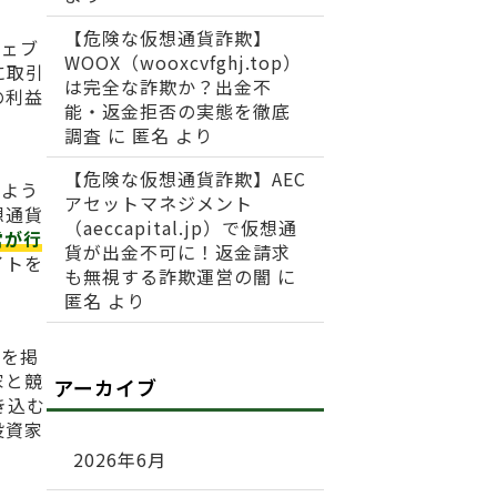
【危険な仮想通貨詐欺】
ウェブ
WOOX（wooxcvfghj.top）
に取引
は完全な詐欺か？出金不
の利益
能・返金拒否の実態を徹底
調査
に
匿名
より
【危険な仮想通貨詐欺】AEC
のよう
アセットマネジメント
想通貨
（aeccapital.jp）で仮想通
営が行
貨が出金不可に！返金請求
イトを
も無視する詐欺運営の闇
に
匿名
より
句を掲
家と競
アーカイブ
き込む
投資家
2026年6月