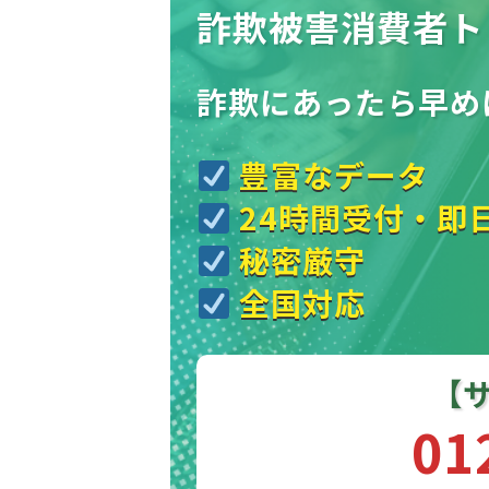
詐欺被害消費者ト
詐欺にあったら
早め
豊富なデータ
24時間受付・即
秘密厳守
全国対応
【
01