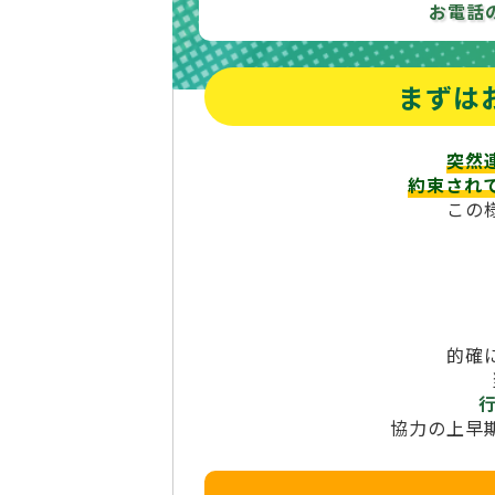
お電話
まずは
突然
約束され
この
的確
協力の上早