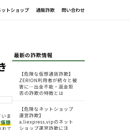
ネットショップ
通販詐欺
問い合わせ
最新の詐欺情報
き
【危険な仮想通貨詐欺】
ZERION利用者が続々と被
害に…出金不能・返金拒
否の詐欺の特徴とは
【危険なネットショップ
運営詐欺】
ていま
a.liexpress.vipのネット
や仮想
ショップ運営詐欺に注
されて