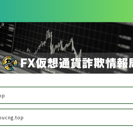
op
eoucng.top