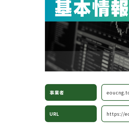
事業者
eoucng.t
URL
https://