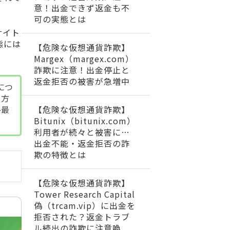
意！出金できず返金も不
可の実態とは
サイト
態には
【危険な仮想通貨詐欺】
Margex（margex.com）
詐欺に注意！出金停止と
返金拒否の被害が急増中
につ
る方
【危険な仮想通貨詐欺】
ひ最
Bitunix（bitunix.com）
利用者が続々と被害に…
出金不能・返金拒否の詐
欺の特徴とは
【危険な仮想通貨詐欺】
Tower Research Capital
偽（trcam.vip）に出金を
拒否された？返金トラブ
ル続出の詐欺に注意喚