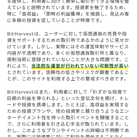
を提供し、利用者に向けて簡単に取引ができる環境を整
えていると説明されています。投資家を魅了するため、
特に「高収益」「即時の利益獲得」を強調し、見込み客
に多額の投資を促していることが特徴です。
BitHarvestは、ユーザーに対して仮想通貨の売買や投
資をサポートするための取引所であるかのように見せか
けています。しかし、実際にはその運営体制やサービス
内容が不透明であり、多くの仮想通貨取引所と異なり、
規制当局に登録されていないことが大きな問題です。こ
れにより、
合法的な運営が行われていない可能性が高い
とされています。信頼性の低さやリスクが顕著であるこ
とが、このサイトを利用する上での警戒すべき点です。
BitHarvestはまた、利用者に対して「わずかな投資で
巨額の利益を得られる」といった宣伝文句を掲げ、トレ
ードや投資を誘導します。たとえば、高収益を実現する
ための投資プランや、他の投資家と競り合うようなエン
ターテイメント性を持った取引イベントを開催すること
で、さらに利用者を引き込む手法が取られています。し
かし、このようなプランやイベントの詳細は不明瞭であ
り、実際には投資家に対して利益を還元することなく、