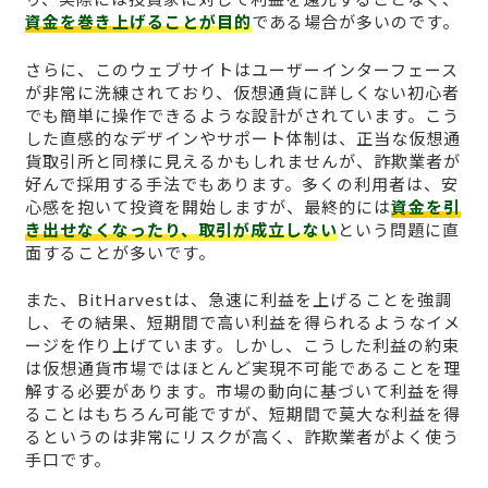
資金を巻き上げることが目的
である場合が多いのです。
さらに、このウェブサイトはユーザーインターフェース
が非常に洗練されており、仮想通貨に詳しくない初心者
でも簡単に操作できるような設計がされています。こう
した直感的なデザインやサポート体制は、正当な仮想通
貨取引所と同様に見えるかもしれませんが、詐欺業者が
好んで採用する手法でもあります。多くの利用者は、安
心感を抱いて投資を開始しますが、最終的には
資金を引
き出せなくなったり、取引が成立しない
という問題に直
面することが多いです。
また、BitHarvestは、急速に利益を上げることを強調
し、その結果、短期間で高い利益を得られるようなイメ
ージを作り上げています。しかし、こうした利益の約束
は仮想通貨市場ではほとんど実現不可能であることを理
解する必要があります。市場の動向に基づいて利益を得
ることはもちろん可能ですが、短期間で莫大な利益を得
るというのは非常にリスクが高く、詐欺業者がよく使う
手口です。