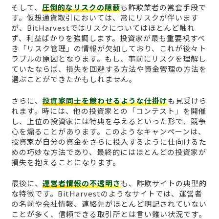
そして、
圧倒的なリスクの隠蔽
も詐欺業者の常套手段で
す。仮想通貨取引においては、常にリスクが伴います
が、BitHarvestではリスクについてはほとんど触れ
ず、利益ばかりを強調します。投資家が最も重要視すべ
き「リスク管理」の情報が欠如しており、これが後々ト
ラブルの原因となります。もし、事前にリスクを理解し
ていたならば、損失を回避する方法や資金管理の方法を
選ぶことができたかもしれません。
さらに、
投資家同士を競わせるような仕掛け
も見受けら
れます。時には、他の投資家との「コンテスト」を開催
し、上位の投資家には特典を与えるといった形で、競争
心を煽ることがあります。このようなキャンペーンは、
投資家が自分の資金をさらに投入するように仕向けるた
めの巧妙な方法であり、最終的にはほとんどの投資家が
損失を抱えることになります。
最後に、
運営者情報の不透明さ
も、詐欺サイトの典型的
な特徴です。BitHarvestのようなサイトでは、運営者
の名前や会社情報、連絡先がほとんど明記されていない
ことが多く、信頼できる取引所とは言い難い状況です。