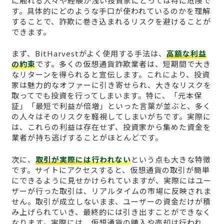
に触れる人々や経験が浅い投資家にとっては特に危険で
す。具体的にどのような手口が使われているのかを理解
することで、詐欺に巻き込まれるリスクを避けることが
できます。
まず、BitHarvestがよく使用する手法は、
高額な利益
の約束
です。多くの仮想通貨詐欺業者は、短期間で大き
なリターンを得られると宣伝します。これにより、投資
家は魅力的なオファーに引き寄せられ、大きなリスクを
取ってでも投資を行ってしまいます。特に、「元本保
証」「最短で利益が倍増」といった言葉が並ぶと、多く
の人々はそのリスクを軽視してしまいがちです。実際に
は、これらの利益は存在せず、投資家から集めた資金を
業者が持ち逃げすることがほとんどです。
次に、
取引が実際には行われない
という点も大きな特徴
です。サイトにアクセスすると、仮想通貨の取引が簡単
にできるように見せかけられていますが、実際にはユー
ザーが行った取引は、リアルタイムの市場に反映されま
せん。取引が成立しないまま、ユーザーの資金だけが積
み上げられていき、最終的には引き出すことができなく
なります。実際には、仮想通貨の購入や売却は行われ