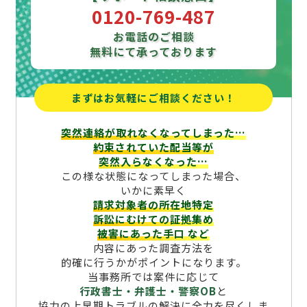
0120-769-487
お電話のご相談
無料にて承っております
まずはお気軽にご相談ください！
突然連絡が取れなくなってしまった…
約束されていた配当等が
突然入らなくなった…
この様な状態になってしまった場合、
いかに素早く
請求対象者の所在地特定
訴訟にむけての証拠集め
被害にあった手口
など
内容にあった調査方法を
的確に行うかがポイントになります。
当事務所では案件に応じて
行政書士・弁護士・警察OB
と
協力の上早期トラブルの解決に全力を尽くしま