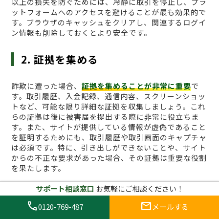
以上の損失を防ぐためには、冷静に取引を停止し、プラ
ットフォームへのアクセスを避けることが最も効果的で
す。ブラウザのキャッシュをクリアし、関連するログイ
ン情報も削除しておくとより安全です。
2. 証拠を集める
詐欺に遭った場合、
証拠を集めることが非常に重要
で
す。取引履歴、入金記録、通信内容、スクリーンショッ
トなど、可能な限り詳細な証拠を収集しましょう。これ
らの証拠は後に被害届を提出する際に非常に役立ちま
す。また、サイトが提供している情報が虚偽であること
を証明するためにも、取引履歴や取引画面のキャプチャ
は必須です。特に、引き出しができないことや、サイト
からの不正な要求があった場合、その証拠は重要な役割
を果たします。
サポート相談窓口
お気軽にご相談ください！
3. 詐欺サイトに関する通報を行う
call
mail
0120-769-487
メールする