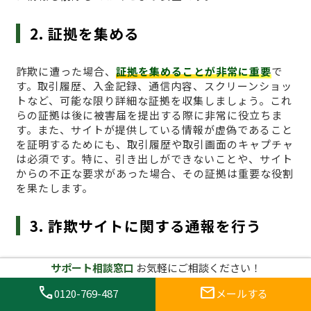
2. 証拠を集める
詐欺に遭った場合、
証拠を集めることが非常に重要
で
す。取引履歴、入金記録、通信内容、スクリーンショッ
トなど、可能な限り詳細な証拠を収集しましょう。これ
らの証拠は後に被害届を提出する際に非常に役立ちま
す。また、サイトが提供している情報が虚偽であること
を証明するためにも、取引履歴や取引画面のキャプチャ
は必須です。特に、引き出しができないことや、サイト
からの不正な要求があった場合、その証拠は重要な役割
を果たします。
3. 詐欺サイトに関する通報を行う
次に、
詐欺行為を通報すること
が必要です。日本国内の
サポート相談窓口
お気軽にご相談ください！
場合、仮想通貨に関する詐欺の被害は、金融庁や消費者
call
mail
庁などの公的機関に報告することができます。また、イ
0120-769-487
メールする
ンターネット上での詐欺行為に関しては、警察のサイバ