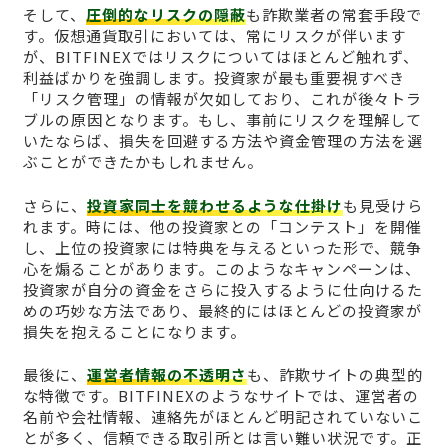
そして、
圧倒的なリスクの隠蔽
も詐欺業者の常套手段で
す。仮想通貨取引においては、常にリスクが伴います
が、BITFINEXではリスクについてはほとんど触れず、
利益ばかりを強調します。投資家が最も重要視すべき
「リスク管理」の情報が欠如しており、これが後々トラ
ブルの原因となります。もし、事前にリスクを理解して
いたならば、損失を回避する方法や資金管理の方法を選
ぶことができたかもしれません。
さらに、
投資家同士を競わせるような仕掛け
も見受けら
れます。時には、他の投資家との「コンテスト」を開催
し、上位の投資家には特典を与えるといった形で、競争
心を煽ることがあります。このようなキャンペーンは、
投資家が自分の資金をさらに投入するように仕向けるた
めの巧妙な方法であり、最終的にはほとんどの投資家が
損失を抱えることになります。
最後に、
運営者情報の不透明さ
も、詐欺サイトの典型的
な特徴です。BITFINEXのようなサイトでは、運営者の
名前や会社情報、連絡先がほとんど明記されていないこ
とが多く、信頼できる取引所とは言い難い状況です。正