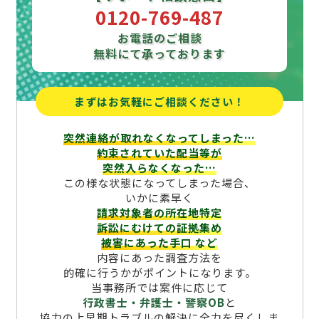
0120-769-487
お電話のご相談
無料にて承っております
まずはお気軽にご相談ください！
突然連絡が取れなくなってしまった…
約束されていた配当等が
突然入らなくなった…
この様な状態になってしまった場合、
いかに素早く
請求対象者の所在地特定
訴訟にむけての証拠集め
被害にあった手口
など
内容にあった調査方法を
的確に行うかがポイントになります。
当事務所では案件に応じて
行政書士・弁護士・警察OB
と
協力の上早期トラブルの解決に全力を尽くしま