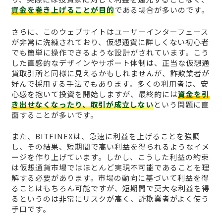
資金を巻き上げることが目的
である場合が多いのです。
さらに、このウェブサイトはユーザーインターフェース
が非常に洗練されており、仮想通貨に詳しくない初心者
でも簡単に操作できるような設計がされています。こう
した直感的なデザインやサポート体制は、正当な仮想通
貨取引所と同様に見えるかもしれませんが、詐欺業者が
好んで採用する手法でもあります。多くの利用者は、安
心感を抱いて投資を開始しますが、最終的には
資金を引
き出せなくなったり、取引が成立しない
という問題に直
面することが多いです。
また、BITFINEXは、急速に利益を上げることを強調
し、その結果、短期間で高い利益を得られるようなイメ
ージを作り上げています。しかし、こうした利益の約束
は仮想通貨市場ではほとんど実現不可能であることを理
解する必要があります。市場の動向に基づいて利益を得
ることはもちろん可能ですが、短期間で莫大な利益を得
るというのは非常にリスクが高く、詐欺業者がよく使う
手口です。