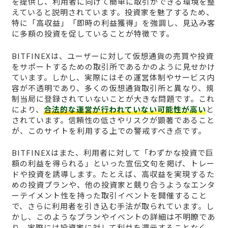
を提供し、利用者に向けて簡単に取引ができる環境を整
えていると説明されています。投資家を魅了するため、
特に「高収益」「即時の利益獲得」を強調し、見込み客
に多額の投資を促していることが特徴です。
BITFINEXは、ユーザーに対して仮想通貨の売買や投資
をサポートするための取引所であるかのように見せかけ
ています。しかし、実際にはその運営体制やサービス内
容が不透明であり、多くの仮想通貨取引所と異なり、規
制当局に登録されていないことが大きな問題です。これ
により、
合法的な運営が行われていない可能性が高い
と
されています。信頼性の低さやリスクが顕著であること
が、このサイトを利用する上での警戒すべき点です。
BITFINEXはまた、利用者に対して「わずかな投資で巨
額の利益を得られる」といった宣伝文句を掲げ、トレー
ドや投資を誘導します。たとえば、高収益を実現するた
めの投資プランや、他の投資家と競り合うようなエンタ
ーテイメント性を持った取引イベントを開催すること
で、さらに利用者を引き込む手法が取られています。し
かし、このようなプランやイベントの詳細は不明瞭であ
り、実際には投資家に対して利益を還元することなく、