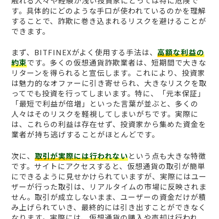
触れる人々や経験が浅い投資家にとっては特に危険で
す。具体的にどのような手口が使われているのかを理解
することで、詐欺に巻き込まれるリスクを避けることが
できます。
まず、BITFINEXがよく使用する手法は、
高額な利益の
約束
です。多くの仮想通貨詐欺業者は、短期間で大きな
リターンを得られると宣伝します。これにより、投資家
は魅力的なオファーに引き寄せられ、大きなリスクを取
ってでも投資を行ってしまいます。特に、「元本保証」
「最短で利益が倍増」といった言葉が並ぶと、多くの
人々はそのリスクを軽視してしまいがちです。実際に
は、これらの利益は存在せず、投資家から集めた資金を
業者が持ち逃げすることがほとんどです。
次に、
取引が実際には行われない
という点も大きな特徴
です。サイトにアクセスすると、仮想通貨の取引が簡単
にできるように見せかけられていますが、実際にはユー
ザーが行った取引は、リアルタイムの市場に反映されま
せん。取引が成立しないまま、ユーザーの資金だけが積
み上げられていき、最終的には引き出すことができなく
なります。実際には、仮想通貨の購入や売却は行われ