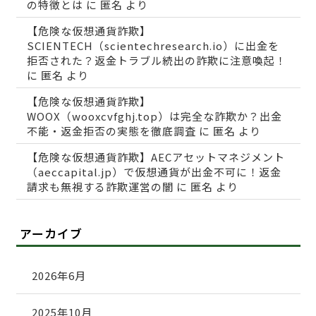
の特徴とは
に
匿名
より
【危険な仮想通貨詐欺】
SCIENTECH（scientechresearch.io）に出金を
拒否された？返金トラブル続出の詐欺に注意喚起！
に
匿名
より
【危険な仮想通貨詐欺】
WOOX（wooxcvfghj.top）は完全な詐欺か？出金
不能・返金拒否の実態を徹底調査
に
匿名
より
【危険な仮想通貨詐欺】AECアセットマネジメント
（aeccapital.jp）で仮想通貨が出金不可に！返金
請求も無視する詐欺運営の闇
に
匿名
より
アーカイブ
2026年6月
2025年10月