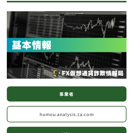
事業者
humou.analysis.za.com