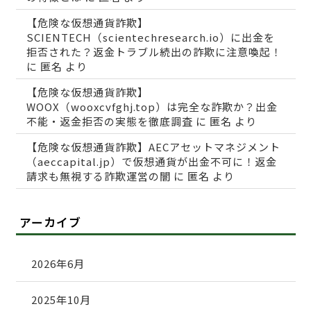
【危険な仮想通貨詐欺】
SCIENTECH（scientechresearch.io）に出金を
拒否された？返金トラブル続出の詐欺に注意喚起！
に
匿名
より
【危険な仮想通貨詐欺】
WOOX（wooxcvfghj.top）は完全な詐欺か？出金
不能・返金拒否の実態を徹底調査
に
匿名
より
【危険な仮想通貨詐欺】AECアセットマネジメント
（aeccapital.jp）で仮想通貨が出金不可に！返金
請求も無視する詐欺運営の闇
に
匿名
より
アーカイブ
2026年6月
2025年10月