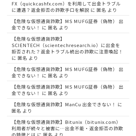
FX（quickcashfx.com）を利用して出金トラブル
に遭遇？返金拒否の詐欺手口を解説
に
匿名
より
【危険な仮想通貨詐欺】MS MUFG証券（偽物） 出
金できない！
に
匿名
より
【危険な仮想通貨詐欺】
SCIENTECH（scientechresearch.io）に出金を
拒否された？返金トラブル続出の詐欺に注意喚起！
に
匿名
より
【危険な仮想通貨詐欺】MS MUFG証券（偽物） 出
金できない！
に
匿名
より
【危険な仮想通貨詐欺】MS MUFG証券（偽物） 出
金できない！
に
匿名
より
【危険な仮想通貨詐欺】ManCu 出金できない！
に
匿名
より
【危険な仮想通貨詐欺】Bitunix（bitunix.com）
利用者が続々と被害に…出金不能・返金拒否の詐欺
の特徴とは
に
匿名
より