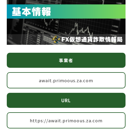
事業者
await.primoous.za.com
URL
https://await.primoous.za.com