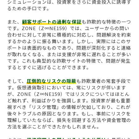
シミュレーションは、投資家をさらに資金投入に誘導す
るための手口です。
また、
顧客サポートの過剰な保証
も詐欺的な特徴の一つ
です。ZONE（Z∞NE159）では、ユーザーからの問い
合わせに対して非常に積極的に対応し、問題解決を約束
するかのように振る舞います。しかし、実際にはこのサ
ポートは表面的なものであり、問題が深刻化すると連絡
が取れなくなる、または支援が非常に遅れることが多い
です。これも典型的な詐欺サイトの特徴で、問題が発生
するとすぐに逃げることができます。
そして、
圧倒的なリスクの隠蔽
も詐欺業者の常套手段で
す。仮想通貨取引においては、常にリスクが伴います
が、ZONE（Z∞NE159）ではリスクについてはほとん
ど触れず、利益ばかりを強調します。投資家が最も重要
視すべき「リスク管理」の情報が欠如しており、これが
後々トラブルの原因となります。もし、事前にリスクを
理解していたならば、損失を回避する方法や資金管理の
方法を選ぶことができたかもしれません。