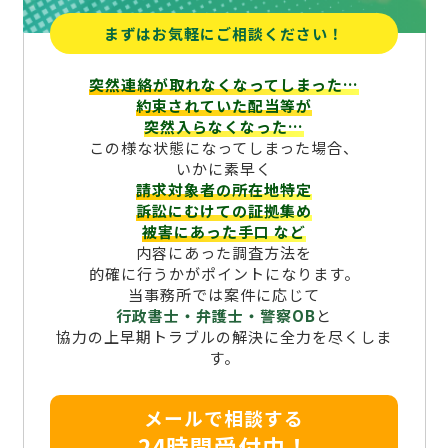
まずはお気軽にご相談ください！
突然連絡が取れなくなってしまった…
約束されていた配当等が
突然入らなくなった…
この様な状態になってしまった場合、
いかに素早く
請求対象者の所在地特定
訴訟にむけての証拠集め
被害にあった手口
など
内容にあった調査方法を
的確に行うかがポイントになります。
当事務所では案件に応じて
行政書士・弁護士・警察OB
と
協力の上早期トラブルの解決に全力を尽くしま
す。
メールで相談する
24時間受付中！