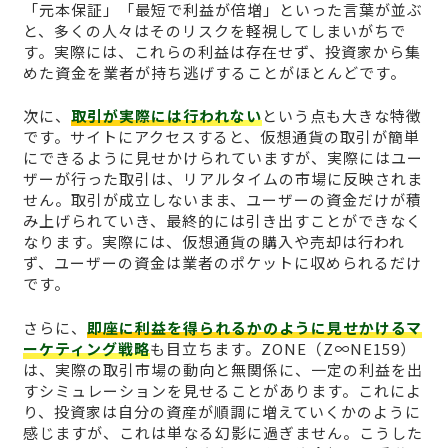
「元本保証」「最短で利益が倍増」といった言葉が並ぶ
と、多くの人々はそのリスクを軽視してしまいがちで
す。実際には、これらの利益は存在せず、投資家から集
めた資金を業者が持ち逃げすることがほとんどです。
次に、
取引が実際には行われない
という点も大きな特徴
です。サイトにアクセスすると、仮想通貨の取引が簡単
にできるように見せかけられていますが、実際にはユー
ザーが行った取引は、リアルタイムの市場に反映されま
せん。取引が成立しないまま、ユーザーの資金だけが積
み上げられていき、最終的には引き出すことができなく
なります。実際には、仮想通貨の購入や売却は行われ
ず、ユーザーの資金は業者のポケットに収められるだけ
です。
さらに、
即座に利益を得られるかのように見せかけるマ
ーケティング戦略
も目立ちます。ZONE（Z∞NE159）
は、実際の取引市場の動向と無関係に、一定の利益を出
すシミュレーションを見せることがあります。これによ
り、投資家は自分の資産が順調に増えていくかのように
感じますが、これは単なる幻影に過ぎません。こうした