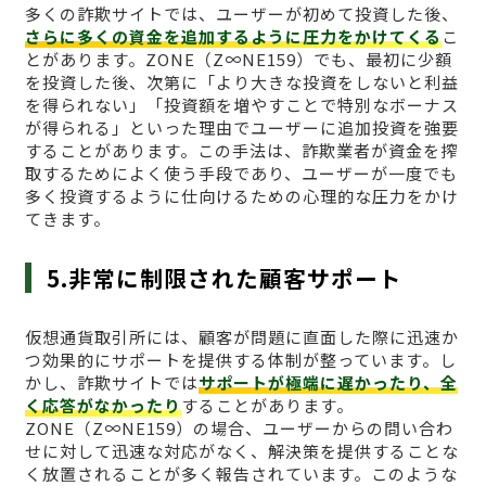
多くの詐欺サイトでは、ユーザーが初めて投資した後、
さらに多くの資金を追加するように圧力をかけてくる
こ
とがあります。ZONE（Z∞NE159）でも、最初に少額
を投資した後、次第に「より大きな投資をしないと利益
を得られない」「投資額を増やすことで特別なボーナス
が得られる」といった理由でユーザーに追加投資を強要
することがあります。この手法は、詐欺業者が資金を搾
取するためによく使う手段であり、ユーザーが一度でも
多く投資するように仕向けるための心理的な圧力をかけ
てきます。
5.非常に制限された顧客サポート
仮想通貨取引所には、顧客が問題に直面した際に迅速か
つ効果的にサポートを提供する体制が整っています。し
かし、詐欺サイトでは
サポートが極端に遅かったり、全
く応答がなかったり
することがあります。
ZONE（Z∞NE159）の場合、ユーザーからの問い合わ
せに対して迅速な対応がなく、解決策を提供することな
く放置されることが多く報告されています。このような