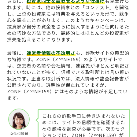
さらに、
投資家同士を競わせるような仕掛け
も見受けら
れます。時には、他の投資家との「コンテスト」を開催
し、上位の投資家には特典を与えるといった形で、競争
心を煽ることがあります。このようなキャンペーンは、
投資家が自分の資金をさらに投入するように仕向けるた
めの巧妙な方法であり、最終的にはほとんどの投資家が
損失を抱えることになります。
最後に、
運営者情報の不透明さ
も、詐欺サイトの典型的
な特徴です。ZONE（Z∞NE159）のようなサイトで
は、運営者の名前や会社情報、連絡先がほとんど明記さ
れていないことが多く、信頼できる取引所とは言い難い
状況です。正当な取引所では、法人情報や監査報告書が
公開されており、透明性が保たれていますが、
ZONE（Z∞NE159）にはそのような情報が不足してい
ます。
これらの詐欺手口に巻き込まれないた
めには、サイトの信頼性を確認するた
めの厳格な調査が必要です。次のセク
女性相談員
ションでは、ZONE（Z∞NE159）が