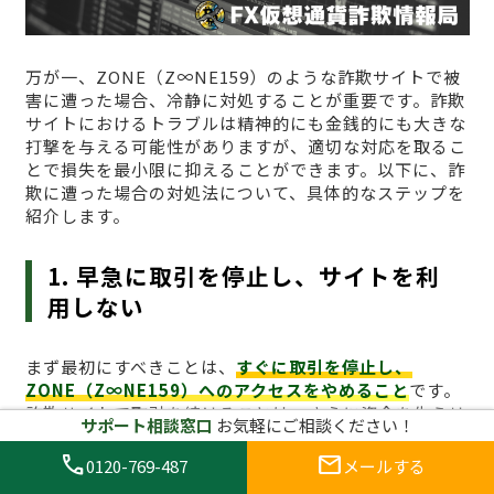
万が一、ZONE（Z∞NE159）のような詐欺サイトで被
害に遭った場合、冷静に対処することが重要です。詐欺
サイトにおけるトラブルは精神的にも金銭的にも大きな
打撃を与える可能性がありますが、適切な対応を取るこ
とで損失を最小限に抑えることができます。以下に、詐
欺に遭った場合の対処法について、具体的なステップを
紹介します。
1. 早急に取引を停止し、サイトを利
用しない
まず最初にすべきことは、
すぐに取引を停止し、
ZONE（Z∞NE159）へのアクセスをやめること
です。
詐欺サイトで取引を続けることは、さらに資金を失うリ
サポート相談窓口
お気軽にご相談ください！
スクを高めます。すでに資金を投入してしまった場合で
も、これ以上の損失を防ぐためには、冷静に取引を停止
call
mail
0120-769-487
メールする
し、プラットフォームへのアクセスを避けることが最も