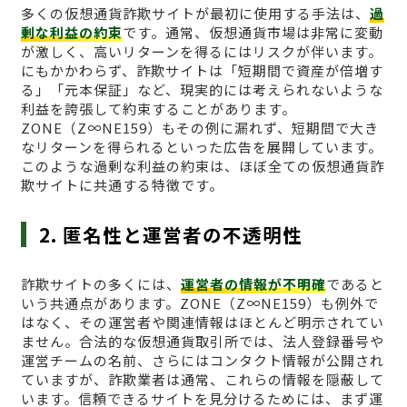
多くの仮想通貨詐欺サイトが最初に使用する手法は、
過
剰な利益の約束
です。通常、仮想通貨市場は非常に変動
が激しく、高いリターンを得るにはリスクが伴います。
にもかかわらず、詐欺サイトは「短期間で資産が倍増す
る」「元本保証」など、現実的には考えられないような
利益を誇張して約束することがあります。
ZONE（Z∞NE159）もその例に漏れず、短期間で大き
なリターンを得られるといった広告を展開しています。
このような過剰な利益の約束は、ほぼ全ての仮想通貨詐
欺サイトに共通する特徴です。
2. 匿名性と運営者の不透明性
詐欺サイトの多くには、
運営者の情報が不明確
であると
いう共通点があります。ZONE（Z∞NE159）も例外で
はなく、その運営者や関連情報はほとんど明示されてい
ません。合法的な仮想通貨取引所では、法人登録番号や
運営チームの名前、さらにはコンタクト情報が公開され
ていますが、詐欺業者は通常、これらの情報を隠蔽して
います。信頼できるサイトを見分けるためには、まず運