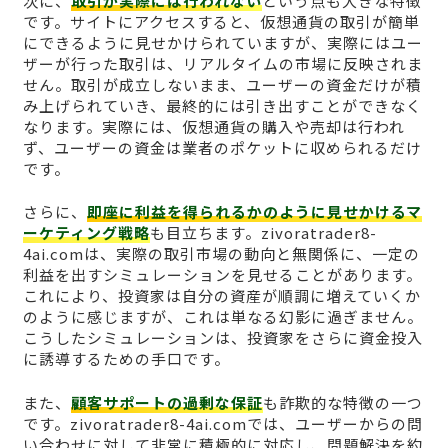
次に、
取引が実際には行われない
という点も大きな特徴
です。サイトにアクセスすると、仮想通貨の取引が簡単
にできるように見せかけられていますが、実際にはユー
ザーが行った取引は、リアルタイムの市場に反映されま
せん。取引が成立しないまま、ユーザーの資金だけが積
み上げられていき、最終的には引き出すことができなく
なります。実際には、仮想通貨の購入や売却は行われ
ず、ユーザーの資金は業者のポケットに収められるだけ
です。
さらに、
即座に利益を得られるかのように見せかけるマ
ーケティング戦略
も目立ちます。zivoratrader8-
4ai.comは、実際の取引市場の動向と無関係に、一定の
利益を出すシミュレーションを見せることがあります。
これにより、投資家は自分の資産が順調に増えていくか
のように感じますが、これは単なる幻影に過ぎません。
こうしたシミュレーションは、投資家をさらに資金投入
に誘導するための手口です。
また、
顧客サポートの過剰な保証
も詐欺的な特徴の一つ
です。zivoratrader8-4ai.comでは、ユーザーからの問
い合わせに対して非常に積極的に対応し、問題解決を約