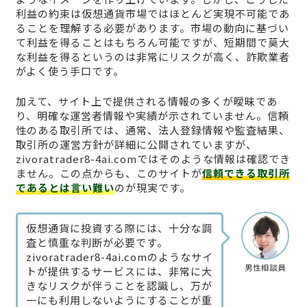
利益の約束は仮想通貨市場ではほとんど実現不可能であ
ることを理解する必要があります。市場の動向に基づい
て利益を得ることはもちろん可能ですが、短期間で莫大
な利益を得るというのは非常にリスクが高く、詐欺業者
がよく使う手口です。
加えて、サイト上で提供される情報の多くが曖昧であ
り、明確な運営者情報や実績が示されていません。信頼
性のある取引所では、通常、法人登録情報や監査結果、
取引所の運営方針が詳細に公開されていますが、
zivoratrader8-4ai.comではそのような情報は確認でき
ません。この点からも、このサイトが
信頼できる取引所
であるとは言い難い
のが現実です。
仮想通貨に投資する際には、十分な調
査と慎重な判断が必要です。
zivoratrader8-4ai.comのようなサイ
男性相談員
トが提供するサービスには、非常に大
きなリスクが伴うことを認識し、万が
一にも利用しないようにすることが重