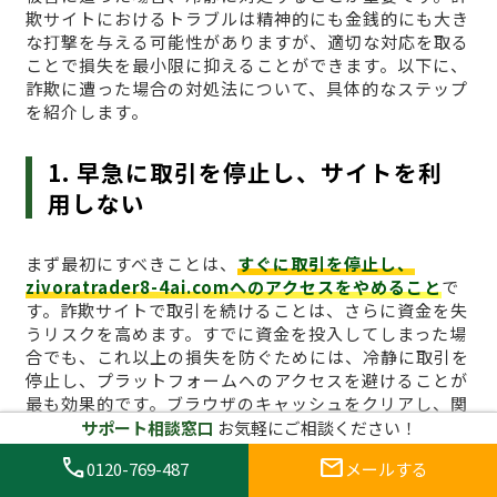
欺サイトにおけるトラブルは精神的にも金銭的にも大き
な打撃を与える可能性がありますが、適切な対応を取る
ことで損失を最小限に抑えることができます。以下に、
詐欺に遭った場合の対処法について、具体的なステップ
を紹介します。
1. 早急に取引を停止し、サイトを利
用しない
まず最初にすべきことは、
すぐに取引を停止し、
zivoratrader8-4ai.comへのアクセスをやめること
で
す。詐欺サイトで取引を続けることは、さらに資金を失
うリスクを高めます。すでに資金を投入してしまった場
合でも、これ以上の損失を防ぐためには、冷静に取引を
停止し、プラットフォームへのアクセスを避けることが
最も効果的です。ブラウザのキャッシュをクリアし、関
連するログイン情報も削除しておくとより安全です。
サポート相談窓口
お気軽にご相談ください！
call
mail
0120-769-487
メールする
2. 証拠を集める