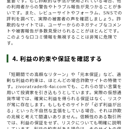
重要です。もし詐欺的な手法が使用されている場合、他
の利用者からの警告やトラブル報告が見つかることが多
いです。また、レビューサイトやフォーラム、SNSでの
評判を調べて、実際の被害者の声を確認しましょう。詐
欺的なサイトでは、ユーザーからのネガティブなコメン
トや被害報告が多数見受けられることがほとんどです。
このような口コミ情報を無視することは非常に危険で
す。
4. 利益の約束や保証を確認する
「短期間での高額なリターン」や「元本保証」など、過
剰な利益の約束は、ほとんどの場合詐欺サイトの特徴で
す。zivoratrader8-4ai.comでも、これらの甘い言葉を
用いて投資家を引き込もうとしています。実際の仮想通
貨市場では、確実に利益を得られる保証はなく、リスク
が常に存在します。もしもそのサイトが「必ず利益が出
る」といった不自然な主張をしている場合、それは詐欺
の兆候と考えて間違いありません。信頼性のある取引所
では、利益の保証をせず、リスクについても明確に説明
しています。利益の約束がある場合は、そのサイトの信