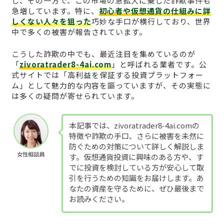
し、その一方で、この市場の急拡大に乗じた詐欺事件も
急増しています。特に、
初心者や仮想通貨の仕組みに詳
しくない人々を狙った
巧妙な手口が横行しており、世界
中で多くの被害が報告されています。
こうした詐欺の中でも、最近注目を集めているのが
「
zivoratrader8-4ai.com
」と呼ばれる業者です。公
式サイトでは「高利益を保証する投資プラットフォー
ム」として魅力的な内容を謳っていますが、その実態に
は多くの疑問が寄せられています。
本記事では、zivoratrader8-4ai.comの
特徴や詐欺の手口、さらに被害を未然に
防ぐための対策について詳しく解説しま
女性相談員
す。仮想通貨投資に興味のある方や、す
でに投資を検討している方が安心して取
引を行うための知識をお届けします。あ
なたの資産を守るために、ぜひ最後まで
お読みください。