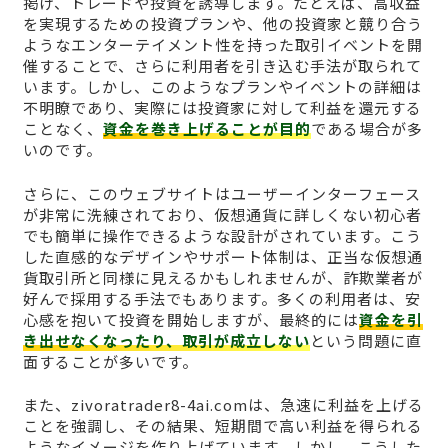
掲げ、トレードや投資を誘導します。たとえば、高収益
を実現するための投資プランや、他の投資家と競り合う
ようなエンターテイメント性を持った取引イベントを開
催することで、さらに利用者を引き込む手法が取られて
います。しかし、このようなプランやイベントの詳細は
不明瞭であり、実際には投資家に対して利益を還元する
ことなく、
資金を巻き上げることが目的
である場合が多
いのです。
さらに、このウェブサイトはユーザーインターフェース
が非常に洗練されており、仮想通貨に詳しくない初心者
でも簡単に操作できるような設計がされています。こう
した直感的なデザインやサポート体制は、正当な仮想通
貨取引所と同様に見えるかもしれませんが、詐欺業者が
好んで採用する手法でもあります。多くの利用者は、安
心感を抱いて投資を開始しますが、最終的には
資金を引
き出せなくなったり、取引が成立しない
という問題に直
面することが多いです。
また、zivoratrader8-4ai.comは、急速に利益を上げる
ことを強調し、その結果、短期間で高い利益を得られる
ようなイメージを作り上げています。しかし、こうした