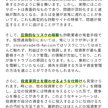
束するかのように振る舞います。しかし、実際にはこの
サポートは表面的なものであり、問題が深刻化すると連
絡が取れなくなる、または支援が非常に遅れることが多
いです。これも典型的な詐欺サイトの特徴で、問題が発
生するとすぐに逃げることができます。
そして、
圧倒的なリスクの隠蔽
も詐欺業者の常套手段で
す。仮想通貨取引においては、常にリスクが伴います
が、zivoratrader8-4ai.comではリスクについてはほと
んど触れず、利益ばかりを強調します。投資家が最も重
要視すべき「リスク管理」の情報が欠如しており、これ
が後々トラブルの原因となります。もし、事前にリスク
を理解していたならば、損失を回避する方法や資金管理
の方法を選ぶことができたかもしれません。
さらに、
投資家同士を競わせるような仕掛け
も見受けら
れます。時には、他の投資家との「コンテスト」を開催
し、上位の投資家には特典を与えるといった形で、競争
心を煽ることがあります。このようなキャンペーンは、
投資家が自分の資金をさらに投入するように仕向けるた
めの巧妙な方法であり、最終的にはほとんどの投資家が