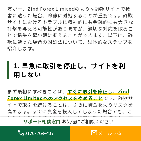
万が一、Zind Forex Limitedのような詐欺サイトで被
害に遭った場合、冷静に対処することが重要です。詐欺
サイトにおけるトラブルは精神的にも金銭的にも大きな
打撃を与える可能性がありますが、適切な対応を取るこ
とで損失を最小限に抑えることができます。以下に、詐
欺に遭った場合の対処法について、具体的なステップを
紹介します。
1. 早急に取引を停止し、サイトを利
用しない
まず最初にすべきことは、
すぐに取引を停止し、Zind
Forex Limitedへのアクセスをやめること
です。詐欺サ
イトで取引を続けることは、さらに資金を失うリスクを
高めます。すでに資金を投入してしまった場合でも、こ
れ以上の損失を防ぐためには、冷静に取引を停止し、プ
サポート相談窓口
お気軽にご相談ください！
ラットフォームへのアクセスを避けることが最も効果的
です。ブラウザのキャッシュをクリアし、関連するログ
call
mail
0120-769-487
メールする
イン情報も削除しておくとより安全です。