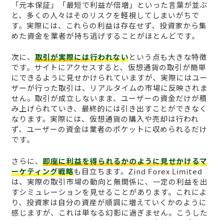
「元本保証」「最短で利益が倍増」といった言葉が並ぶ
と、多くの人々はそのリスクを軽視してしまいがちで
す。実際には、これらの利益は存在せず、投資家から集
めた資金を業者が持ち逃げすることがほとんどです。
次に、
取引が実際には行われない
という点も大きな特徴
です。サイトにアクセスすると、仮想通貨の取引が簡単
にできるように見せかけられていますが、実際にはユー
ザーが行った取引は、リアルタイムの市場に反映されま
せん。取引が成立しないまま、ユーザーの資金だけが積
み上げられていき、最終的には引き出すことができなく
なります。実際には、仮想通貨の購入や売却は行われ
ず、ユーザーの資金は業者のポケットに収められるだけ
です。
さらに、
即座に利益を得られるかのように見せかけるマ
ーケティング戦略
も目立ちます。Zind Forex Limited
は、実際の取引市場の動向と無関係に、一定の利益を出
すシミュレーションを見せることがあります。これによ
り、投資家は自分の資産が順調に増えていくかのように
感じますが、これは単なる幻影に過ぎません。こうした