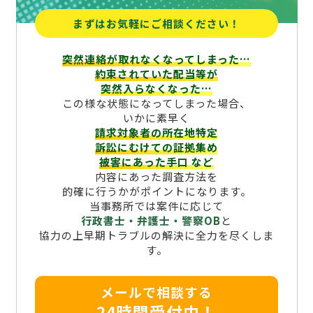
まずはお気軽にご相談ください！
突然連絡が取れなくなってしまった…
約束されていた配当等が
突然入らなくなった…
この様な状態になってしまった場合、
いかに素早く
請求対象者の所在地特定
訴訟にむけての証拠集め
被害にあった手口
など
内容にあった調査方法を
的確に行うかがポイントになります。
当事務所では案件に応じて
行政書士・弁護士・警察OB
と
協力の上早期トラブルの解決に全力を尽くしま
す。
メールで相談する
24時間受付中！