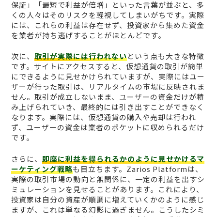
保証」「最短で利益が倍増」といった言葉が並ぶと、多
くの人々はそのリスクを軽視してしまいがちです。実際
には、これらの利益は存在せず、投資家から集めた資金
を業者が持ち逃げすることがほとんどです。
次に、
取引が実際には行われない
という点も大きな特徴
です。サイトにアクセスすると、仮想通貨の取引が簡単
にできるように見せかけられていますが、実際にはユー
ザーが行った取引は、リアルタイムの市場に反映されま
せん。取引が成立しないまま、ユーザーの資金だけが積
み上げられていき、最終的には引き出すことができなく
なります。実際には、仮想通貨の購入や売却は行われ
ず、ユーザーの資金は業者のポケットに収められるだけ
です。
さらに、
即座に利益を得られるかのように見せかけるマ
ーケティング戦略
も目立ちます。Zarios Platformは、
実際の取引市場の動向と無関係に、一定の利益を出すシ
ミュレーションを見せることがあります。これにより、
投資家は自分の資産が順調に増えていくかのように感じ
ますが、これは単なる幻影に過ぎません。こうしたシミ