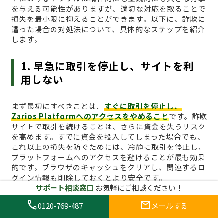
を与える可能性がありますが、適切な対応を取ることで
損失を最小限に抑えることができます。以下に、詐欺に
遭った場合の対処法について、具体的なステップを紹介
します。
1. 早急に取引を停止し、サイトを利
用しない
まず最初にすべきことは、
すぐに取引を停止し、
Zarios Platformへのアクセスをやめること
です。詐欺
サイトで取引を続けることは、さらに資金を失うリスク
を高めます。すでに資金を投入してしまった場合でも、
これ以上の損失を防ぐためには、冷静に取引を停止し、
プラットフォームへのアクセスを避けることが最も効果
的です。ブラウザのキャッシュをクリアし、関連するロ
グイン情報も削除しておくとより安全です。
サポート相談窓口
お気軽にご相談ください！
2. 証拠を集める
call
mail
0120-769-487
メールする