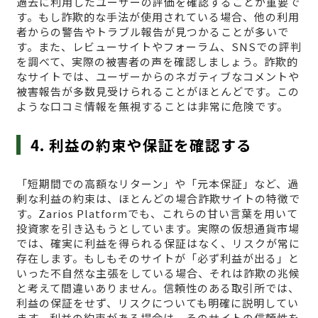
過去に利用したユーザーの評価を確認することが重要で
す。もし詐欺的な手法が使用されている場合、他の利用
者からの警告やトラブル報告が見つかることが多いで
す。また、レビューサイトやフォーラム、SNSでの評判
を調べて、実際の被害者の声を確認しましょう。詐欺的
なサイトでは、ユーザーからのネガティブなコメントや
被害報告が多数見受けられることがほとんどです。この
ような口コミ情報を無視することは非常に危険です。
4. 利益の約束や保証を確認する
「短期間での高額なリターン」や「元本保証」など、過
剰な利益の約束は、ほとんどの場合詐欺サイトの特徴で
す。Zarios Platformでも、これらの甘い言葉を用いて
投資家を引き込もうとしています。実際の仮想通貨市場
では、確実に利益を得られる保証はなく、リスクが常に
存在します。もしもそのサイトが「必ず利益が出る」と
いった不自然な主張をしている場合、それは詐欺の兆候
と考えて間違いありません。信頼性のある取引所では、
利益の保証をせず、リスクについても明確に説明してい
ます。利益の約束がある場合は、そのサイトの信頼性を