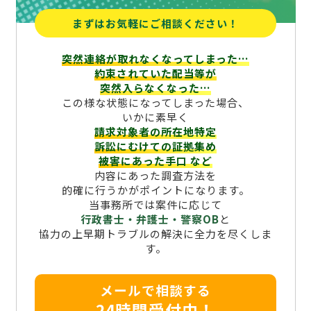
まずはお気軽にご相談ください！
突然連絡が取れなくなってしまった…
約束されていた配当等が
突然入らなくなった…
この様な状態になってしまった場合、
いかに素早く
請求対象者の所在地特定
訴訟にむけての証拠集め
被害にあった手口
など
内容にあった調査方法を
的確に行うかがポイントになります。
当事務所では案件に応じて
行政書士・弁護士・警察OB
と
協力の上早期トラブルの解決に全力を尽くしま
す。
メールで相談する
24時間受付中！