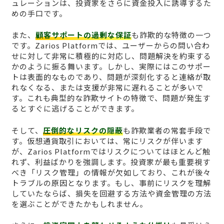
ュレーションは、投資家をさらに資金投入に誘導するた
めの手口です。
また、
顧客サポートの過剰な保証
も詐欺的な特徴の一つ
です。Zarios Platformでは、ユーザーからの問い合わ
せに対して非常に積極的に対応し、問題解決を約束する
かのように振る舞います。しかし、実際にはこのサポー
トは表面的なものであり、問題が深刻化すると連絡が取
れなくなる、または支援が非常に遅れることが多いで
す。これも典型的な詐欺サイトの特徴で、問題が発生す
るとすぐに逃げることができます。
そして、
圧倒的なリスクの隠蔽
も詐欺業者の常套手段で
す。仮想通貨取引においては、常にリスクが伴います
が、Zarios Platformではリスクについてはほとんど触
れず、利益ばかりを強調します。投資家が最も重要視す
べき「リスク管理」の情報が欠如しており、これが後々
トラブルの原因となります。もし、事前にリスクを理解
していたならば、損失を回避する方法や資金管理の方法
を選ぶことができたかもしれません。