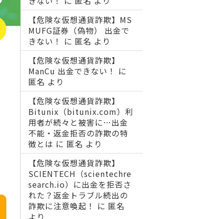
きない！
に
匿名
より
【危険な仮想通貨詐欺】MS
MUFG証券（偽物） 出金で
きない！
に
匿名
より
【危険な仮想通貨詐欺】
ManCu 出金できない！
に
匿名
より
【危険な仮想通貨詐欺】
Bitunix（bitunix.com）利
用者が続々と被害に…出金
不能・返金拒否の詐欺の特
徴とは
に
匿名
より
【危険な仮想通貨詐欺】
SCIENTECH（scientechre
search.io）に出金を拒否さ
れた？返金トラブル続出の
詐欺に注意喚起！
に
匿名
より