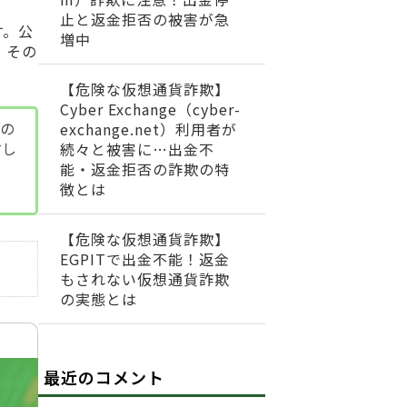
止と返金拒否の被害が急
す。公
増中
、その
【危険な仮想通貨詐欺】
Cyber Exchange（cyber-
めの
exchange.net）利用者が
討し
続々と被害に…出金不
め
能・返金拒否の詐欺の特
徴とは
【危険な仮想通貨詐欺】
EGPITで出金不能！返金
もされない仮想通貨詐欺
の実態とは
最近のコメント