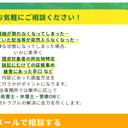
お気軽にご相談ください！
連絡が取れなくなってしまった…
ていた配当等が
突然入らなくなった…
様な状態になってしまった場合、
いかに素早く
請求対象者の所在地特定
訴訟にむけての証拠集め
被害にあった手口
など
内容にあった調査方法を
に行うかがポイントになります。
当事務所では案件に応じて
行政書士・弁護士・警察OB
と
期トラブルの解決に全力を尽くします。
メールで相談する