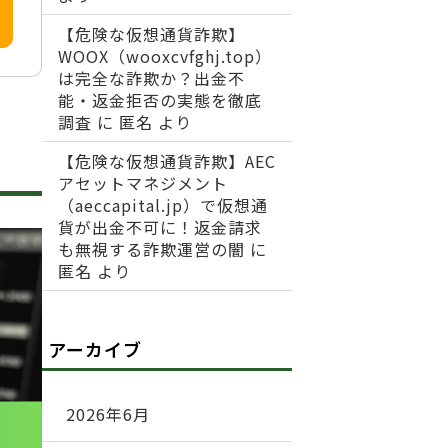
【危険な仮想通貨詐欺】
WOOX（wooxcvfghj.top）
は完全な詐欺か？出金不
能・返金拒否の実態を徹底
調査
に
匿名
より
【危険な仮想通貨詐欺】AEC
アセットマネジメント
（aeccapital.jp）で仮想通
貨が出金不可に！返金請求
も無視する詐欺運営の闇
に
匿名
より
アーカイブ
2026年6月