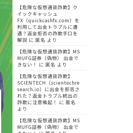
【危険な仮想通貨詐欺】ク
イックキャッシュ
FX（quickcashfx.com）を
利用して出金トラブルに遭
遇？返金拒否の詐欺手口を
解説
に
匿名
より
【危険な仮想通貨詐欺】MS
MUFG証券（偽物） 出金で
きない！
に
匿名
より
【危険な仮想通貨詐欺】
SCIENTECH（scientechre
search.io）に出金を拒否さ
れた？返金トラブル続出の
詐欺に注意喚起！
に
匿名
より
【危険な仮想通貨詐欺】MS
MUFG証券（偽物） 出金で