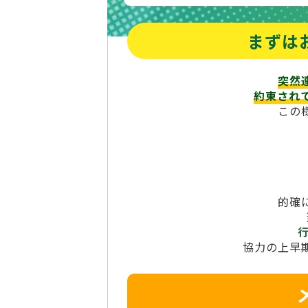
まずは
突然
約束され
この
的確
協力の上早