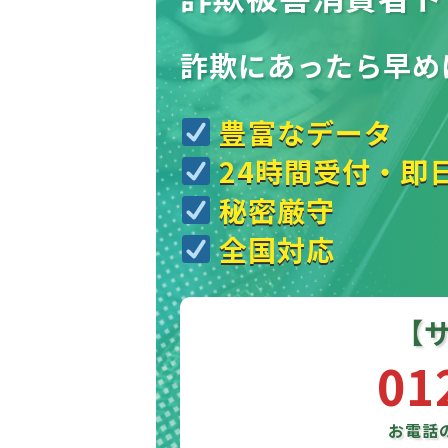
詐欺にあったら
早め
豊富なデータ
24時間受付・即
秘密厳守
全国対応
【
01
お電話