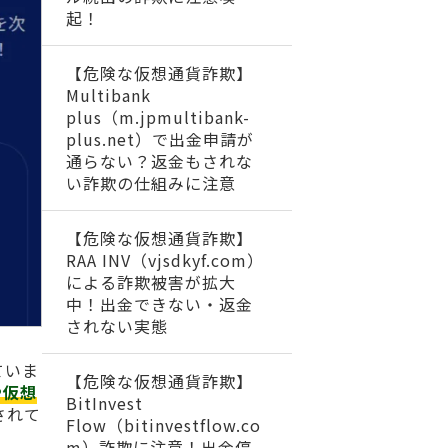
起！
【危険な仮想通貨詐欺】
Multibank
plus（m.jpmultibank-
plus.net）で出金申請が
通らない？返金もされな
い詐欺の仕組みに注意
【危険な仮想通貨詐欺】
RAA INV（vjsdkyf.com）
による詐欺被害が拡大
中！出金できない・返金
されない実態
ていま
【危険な仮想通貨詐欺】
や仮想
BitInvest
されて
Flow（bitinvestflow.co
m）詐欺に注意！出金停