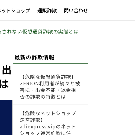
ネットショップ
通販詐欺
問い合わせ
！返金もされない仮想通貨詐欺の実態とは
最新の詐欺情報
で出
【危険な仮想通貨詐欺】
は
ZERION利用者が続々と被
害に…出金不能・返金拒
否の詐欺の特徴とは
【危険なネットショップ
運営詐欺】
a.liexpress.vipのネット
ショップ運営詐欺に注