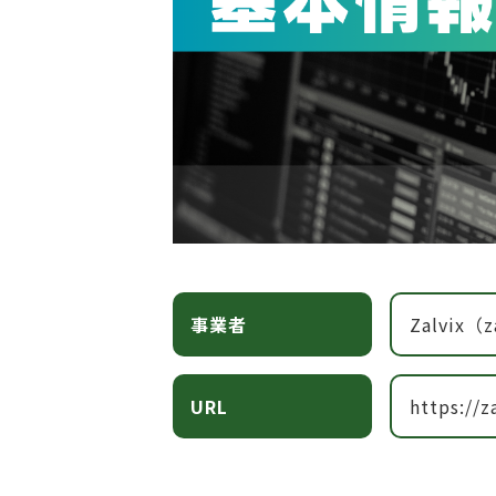
事業者
Zalvix（z
URL
https://z