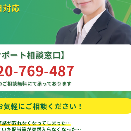
日対応
サポート相談窓口】
20-769-487
のご相談
無料にて承っております
お気軽にご相談ください！
連絡が取れなくなってしまった…
ていた配当等が
突然入らなくなった…