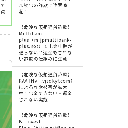
すで
ル続出の詐欺に注意喚
の資
起！
【危険な仮想通貨詐欺】
Multibank
plus（m.jpmultibank-
plus.net）で出金申請が
通らない？返金もされな
い詐欺の仕組みに注意
【危険な仮想通貨詐欺】
RAA INV（vjsdkyf.com）
による詐欺被害が拡大
中！出金できない・返金
されない実態
【危険な仮想通貨詐欺】
BitInvest
Flow（bitinvestflow.co