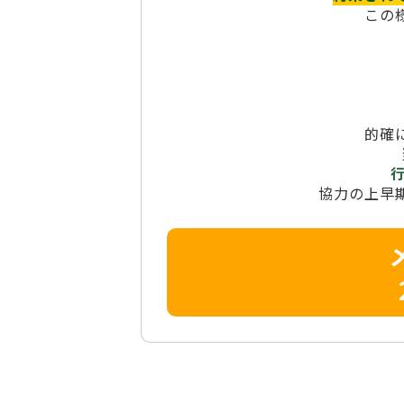
この
的確
協力の上早