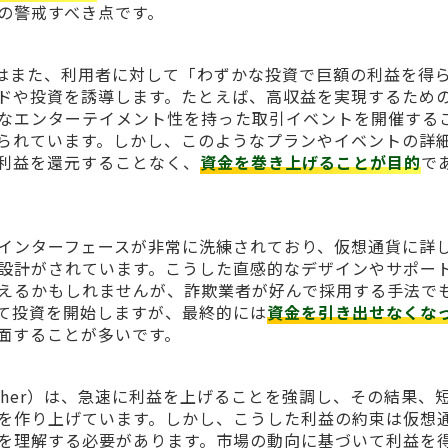
の警戒すべき点です。
aucher）はまた、利用者に対して「わずかな投資で巨額の利益を得
ドや投資を誘導します。たとえば、高収益を実現するため
なエンターテイメント性を持った取引イベントを開催する
られています。しかし、このようなプランやイベントの詳
利益を還元することなく、
資金を巻き上げることが目的
で
インターフェースが非常に洗練されており、仮想通貨に詳
設計がされています。こうした直感的なデザインやサポー
えるかもしれませんが、詐欺業者が好んで採用する手法で
て投資を開始しますが、最終的には
資金を引き出せなくな
面することが多いです。
e Faucher）は、急速に利益を上げることを強調し、その結果、
を作り上げています。しかし、こうした利益の約束は仮想
を理解する必要があります。市場の動向に基づいて利益を