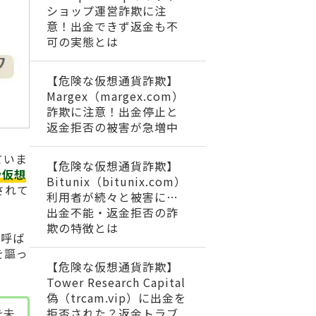
ショップ運営詐欺に注
意！出金できず返金も不
可の実態とは
【危険な仮想通貨詐欺】
Margex（margex.com）
詐欺に注意！出金停止と
返金拒否の被害が急増中
ていま
【危険な仮想通貨詐欺】
や仮想
Bitunix（bitunix.com）
されて
利用者が続々と被害に…
出金不能・返金拒否の詐
欺の特徴とは
と呼ば
を謳っ
【危険な仮想通貨詐欺】
Tower Research Capital
偽（trcam.vip）に出金を
を未
拒否された？返金トラブ