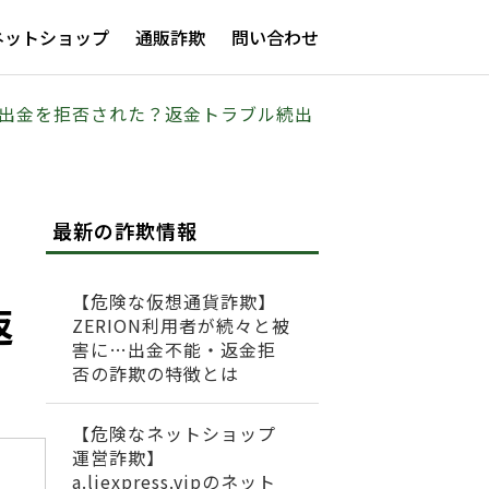
ネットショップ
通販詐欺
問い合わせ
her）に出金を拒否された？返金トラブル続出
最新の詐欺情報
【危険な仮想通貨詐欺】
返
ZERION利用者が続々と被
害に…出金不能・返金拒
否の詐欺の特徴とは
【危険なネットショップ
運営詐欺】
a.liexpress.vipのネット