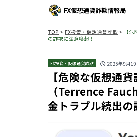
FX仮想通貨詐欺情報局
TOP
>
FX投資・仮想通貨詐欺
>
【危険
の詐欺に注意喚起！
2025年9月1
FX投資・仮想通貨詐欺
schedule
【危険な仮想通貨詐
（Terrence F
金トラブル続出の