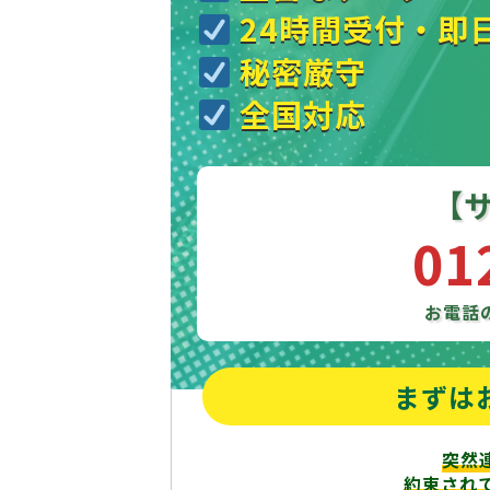
24時間受付・即
秘密厳守
全国対応
【
01
お電話
まずは
突然
約束され