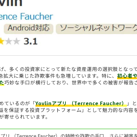
げ、多くの投資家にとって新たな資産運用の選択肢となっ
急拡大に乗じた詐欺事件も急増しています。特に、
初心者
た
巧妙な手口が横行しており、世界中で多くの被害が報告
めているのが「
Yovlinアプリ （Terrence Faucher）
」
益を保証する投資プラットフォーム」として魅力的な内容
が寄せられています。
アプリ （Terrence Faucher）の特徴や詐欺の手口、さらに被害