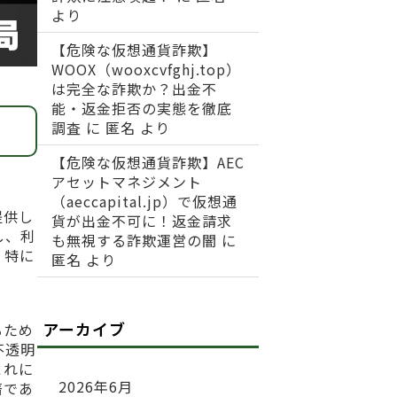
より
【危険な仮想通貨詐欺】
WOOX（wooxcvfghj.top）
は完全な詐欺か？出金不
能・返金拒否の実態を徹底
調査
に
匿名
より
【危険な仮想通貨詐欺】AEC
アセットマネジメント
（aeccapital.jp）で仮想通
提供し
貨が出金不可に！返金請求
し、利
も無視する詐欺運営の闇
に
、特に
匿名
より
アーカイブ
るため
不透明
これに
2026年6月
著であ