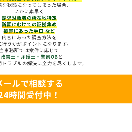
様な状態になってしまった場合、
いかに素早く
請求対象者の所在地特定
訴訟にむけての証拠集め
被害にあった手口
など
内容にあった調査方法を
に行うかがポイントになります。
当事務所では案件に応じて
行政書士・弁護士・警察OB
と
期トラブルの解決に全力を尽くします。
メールで相談する
24時間受付中！