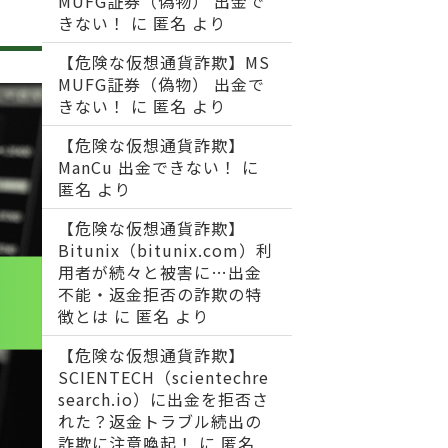
MUFG証券（偽物） 出金で
報
きない！
に
匿名
より
【危険な仮想通貨詐欺】MS
MUFG証券（偽物） 出金で
きない！
に
匿名
より
【危険な仮想通貨詐欺】
ManCu 出金できない！
に
匿名
より
【危険な仮想通貨詐欺】
Bitunix（bitunix.com）利
用者が続々と被害に…出金
不能・返金拒否の詐欺の特
徴とは
に
匿名
より
【危険な仮想通貨詐欺】
SCIENTECH（scientechre
search.io）に出金を拒否さ
れた？返金トラブル続出の
詐欺に注意喚起！
に
匿名