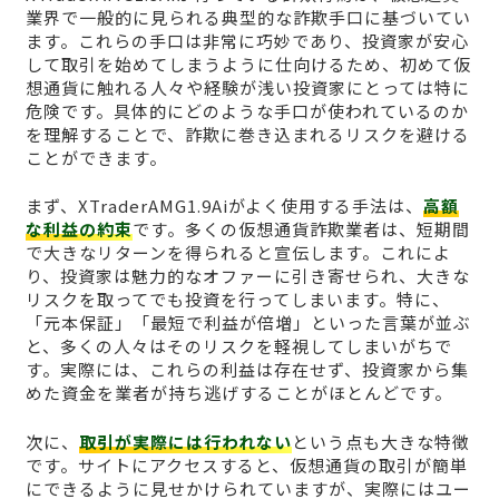
業界で一般的に見られる典型的な詐欺手口に基づいてい
ます。これらの手口は非常に巧妙であり、投資家が安心
して取引を始めてしまうように仕向けるため、初めて仮
想通貨に触れる人々や経験が浅い投資家にとっては特に
危険です。具体的にどのような手口が使われているのか
を理解することで、詐欺に巻き込まれるリスクを避ける
ことができます。
まず、XTraderAMG1.9Aiがよく使用する手法は、
高額
な利益の約束
です。多くの仮想通貨詐欺業者は、短期間
で大きなリターンを得られると宣伝します。これによ
り、投資家は魅力的なオファーに引き寄せられ、大きな
リスクを取ってでも投資を行ってしまいます。特に、
「元本保証」「最短で利益が倍増」といった言葉が並ぶ
と、多くの人々はそのリスクを軽視してしまいがちで
す。実際には、これらの利益は存在せず、投資家から集
めた資金を業者が持ち逃げすることがほとんどです。
次に、
取引が実際には行われない
という点も大きな特徴
です。サイトにアクセスすると、仮想通貨の取引が簡単
にできるように見せかけられていますが、実際にはユー