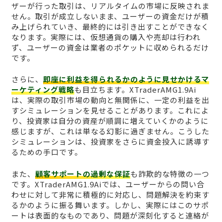
ザーが行った取引は、リアルタイムの市場に反映されま
せん。取引が成立しないまま、ユーザーの資金だけが積
み上げられていき、最終的には引き出すことができなく
なります。実際には、仮想通貨の購入や売却は行われ
ず、ユーザーの資金は業者のポケットに収められるだけ
です。
さらに、
即座に利益を得られるかのように見せかけるマ
ーケティング戦略
も目立ちます。XTraderAMG1.9Ai
は、実際の取引市場の動向と無関係に、一定の利益を出
すシミュレーションを見せることがあります。これによ
り、投資家は自分の資産が順調に増えていくかのように
感じますが、これは単なる幻影に過ぎません。こうした
シミュレーションは、投資家をさらに資金投入に誘導す
るための手口です。
また、
顧客サポートの過剰な保証
も詐欺的な特徴の一つ
です。XTraderAMG1.9Aiでは、ユーザーからの問い合
わせに対して非常に積極的に対応し、問題解決を約束す
るかのように振る舞います。しかし、実際にはこのサポ
ートは表面的なものであり、問題が深刻化すると連絡が