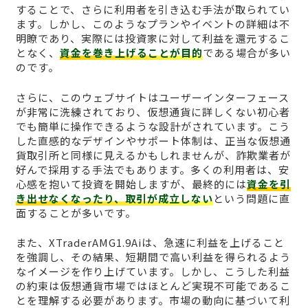
することで、さらに利用者を引き込む手法が取られてい
ます。しかし、このようなプランやイベントの詳細は不
明瞭であり、実際には投資家に対して利益を還元するこ
となく、
資金を巻き上げることが目的
である場合が多い
のです。
さらに、このウェブサイトはユーザーインターフェース
が非常に洗練されており、仮想通貨に詳しくない初心者
でも簡単に操作できるような設計がされています。こう
した直感的なデザインやサポート体制は、正当な仮想通
貨取引所と同様に見えるかもしれませんが、詐欺業者が
好んで採用する手法でもあります。多くの利用者は、安
心感を抱いて投資を開始しますが、最終的には
資金を引
き出せなくなったり、取引が成立しない
という問題に直
面することが多いです。
また、XTraderAMG1.9Aiは、急速に利益を上げること
を強調し、その結果、短期間で高い利益を得られるよう
なイメージを作り上げています。しかし、こうした利益
の約束は仮想通貨市場ではほとんど実現不可能であるこ
とを理解する必要があります。市場の動向に基づいて利