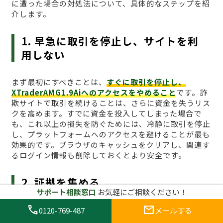
に遭った場合の対処法について、具体的なステップを紹
介します。
1. 早急に取引を停止し、サイトを利
用しない
まず最初にすべきことは、
すぐに取引を停止し、
XTraderAMG1.9Aiへのアクセスをやめること
です。詐
欺サイトで取引を続けることは、さらに資金を失うリス
クを高めます。すでに資金を投入してしまった場合で
も、これ以上の損失を防ぐためには、冷静に取引を停止
し、プラットフォームへのアクセスを避けることが最も
効果的です。ブラウザのキャッシュをクリアし、関連す
るログイン情報も削除しておくとより安全です。
2. 証拠を集める
サポート相談窓口
お気軽にご相談ください！
call
mail
詐欺に遭った場合、
証拠を集めることが非常に重要
で
0120-769-487
メールする
す。取引履歴、入金記録、通信内容、スクリーンショッ