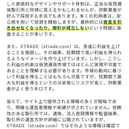
した直感的なデザインやサポート体制は、正当な仮想通
貨取引所と同様に見えるかもしれませんが、詐欺業者が
好んで採用する手法でもあります。多くの利用者は、安
心感を抱いて投資を開始しますが、最終的には
資金を引
き出せなくなったり、取引が成立しない
という問題に直
面することが多いです。
また、XTRADE（xtrade.com）は、急速に利益を上げ
ることを強調し、その結果、短期間で高い利益を得られ
るようなイメージを作り上げています。しかし、こうし
た利益の約束は仮想通貨市場ではほとんど実現不可能で
あることを理解する必要があります。市場の動向に基づ
いて利益を得ることはもちろん可能ですが、短期間で莫
大な利益を得るというのは非常にリスクが高く、詐欺業
者がよく使う手口です。
加えて、サイト上で提供される情報の多くが曖昧であ
り、明確な運営者情報や実績が示されていません。信頼
性のある取引所では、通常、法人登録情報や監査結果、
取引所の運営方針が詳細に公開されていますが、
XTRADE（xtrade.com）ではそのような情報は確認で