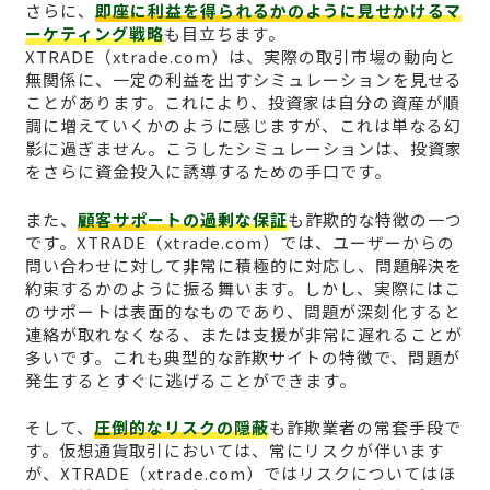
さらに、
即座に利益を得られるかのように見せかけるマ
ーケティング戦略
も目立ちます。
XTRADE（xtrade.com）は、実際の取引市場の動向と
無関係に、一定の利益を出すシミュレーションを見せる
ことがあります。これにより、投資家は自分の資産が順
調に増えていくかのように感じますが、これは単なる幻
影に過ぎません。こうしたシミュレーションは、投資家
をさらに資金投入に誘導するための手口です。
また、
顧客サポートの過剰な保証
も詐欺的な特徴の一つ
です。XTRADE（xtrade.com）では、ユーザーからの
問い合わせに対して非常に積極的に対応し、問題解決を
約束するかのように振る舞います。しかし、実際にはこ
のサポートは表面的なものであり、問題が深刻化すると
連絡が取れなくなる、または支援が非常に遅れることが
多いです。これも典型的な詐欺サイトの特徴で、問題が
発生するとすぐに逃げることができます。
そして、
圧倒的なリスクの隠蔽
も詐欺業者の常套手段で
す。仮想通貨取引においては、常にリスクが伴います
が、XTRADE（xtrade.com）ではリスクについてはほ