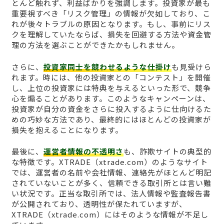
とんど触れず、利益ばかりを強調します。投資家が最も
重要視すべき「リスク管理」の情報が欠如しており、こ
れが後々トラブルの原因となります。もし、事前にリス
クを理解していたならば、損失を回避する方法や資金管
理の方法を選ぶことができたかもしれません。
さらに、
投資家同士を競わせるような仕掛け
も見受けら
れます。時には、他の投資家との「コンテスト」を開催
し、上位の投資家には特典を与えるといった形で、競争
心を煽ることがあります。このようなキャンペーンは、
投資家が自分の資金をさらに投入するように仕向けるた
めの巧妙な方法であり、最終的にはほとんどの投資家が
損失を抱えることになります。
最後に、
運営者情報の不透明さ
も、詐欺サイトの典型的
な特徴です。XTRADE（xtrade.com）のようなサイト
では、運営者の名前や会社情報、連絡先がほとんど明記
されていないことが多く、信頼できる取引所とは言い難
い状況です。正当な取引所では、法人情報や監査報告書
が公開されており、透明性が保たれていますが、
XTRADE（xtrade.com）にはそのような情報が不足し