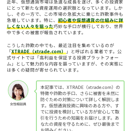
近年、仮想通貨市場は急速な成長を遂げ、多くの投資家
にとって新たな資産運用の選択肢となっています。しか
し、その一方で、この市場の急拡大に乗じた詐欺事件も
急増しています。特に、
初心者や仮想通貨の仕組みに詳
しくない人々を狙った
巧妙な手口が横行しており、世界
中で多くの被害が報告されています。
こうした詐欺の中でも、最近注目を集めているのが
「
XTRADE（xtrade.com）
」と呼ばれる業者です。公
式サイトでは「高利益を保証する投資プラットフォー
ム」として魅力的な内容を謳っていますが、その実態に
は多くの疑問が寄せられています。
本記事では、XTRADE（xtrade.com）の
特徴や詐欺の手口、さらに被害を未然に
防ぐための対策について詳しく解説しま
女性相談員
す。仮想通貨投資に興味のある方や、す
でに投資を検討している方が安心して取
引を行うための知識をお届けします。あ
なたの資産を守るために、ぜひ最後まで
お読みください。