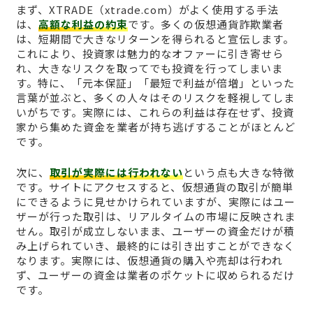
まず、XTRADE（xtrade.com）がよく使用する手法
は、
高額な利益の約束
です。多くの仮想通貨詐欺業者
は、短期間で大きなリターンを得られると宣伝します。
これにより、投資家は魅力的なオファーに引き寄せら
れ、大きなリスクを取ってでも投資を行ってしまいま
す。特に、「元本保証」「最短で利益が倍増」といった
言葉が並ぶと、多くの人々はそのリスクを軽視してしま
いがちです。実際には、これらの利益は存在せず、投資
家から集めた資金を業者が持ち逃げすることがほとんど
です。
次に、
取引が実際には行われない
という点も大きな特徴
です。サイトにアクセスすると、仮想通貨の取引が簡単
にできるように見せかけられていますが、実際にはユー
ザーが行った取引は、リアルタイムの市場に反映されま
せん。取引が成立しないまま、ユーザーの資金だけが積
み上げられていき、最終的には引き出すことができなく
なります。実際には、仮想通貨の購入や売却は行われ
ず、ユーザーの資金は業者のポケットに収められるだけ
です。