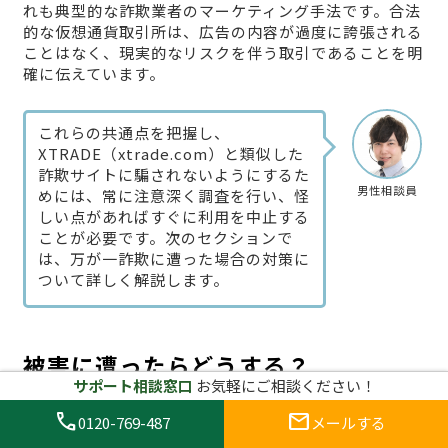
れも典型的な詐欺業者のマーケティング手法です。合法
的な仮想通貨取引所は、広告の内容が過度に誇張される
ことはなく、現実的なリスクを伴う取引であることを明
確に伝えています。
これらの共通点を把握し、
XTRADE（xtrade.com）と類似した
詐欺サイトに騙されないようにするた
男性相談員
めには、常に注意深く調査を行い、怪
しい点があればすぐに利用を中止する
ことが必要です。次のセクションで
は、万が一詐欺に遭った場合の対策に
ついて詳しく解説します。
被害に遭ったらどうする？
サポート相談窓口
お気軽にご相談ください！
XTRADE（xtrade.com）での損失を
call
mail
最小限に抑える方法
0120-769-487
メールする