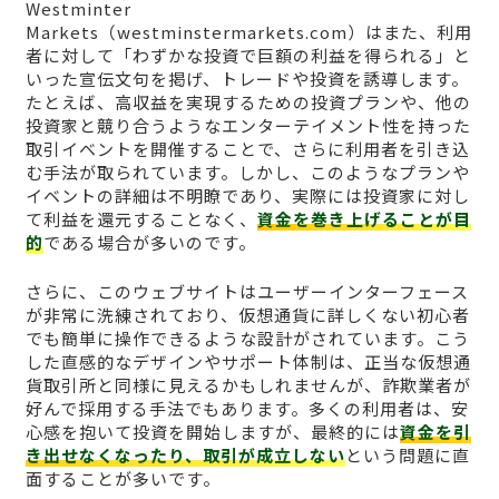
Westminter
Markets（westminstermarkets.com）はまた、利用
者に対して「わずかな投資で巨額の利益を得られる」と
いった宣伝文句を掲げ、トレードや投資を誘導します。
たとえば、高収益を実現するための投資プランや、他の
投資家と競り合うようなエンターテイメント性を持った
取引イベントを開催することで、さらに利用者を引き込
む手法が取られています。しかし、このようなプランや
イベントの詳細は不明瞭であり、実際には投資家に対し
て利益を還元することなく、
資金を巻き上げることが目
的
である場合が多いのです。
さらに、このウェブサイトはユーザーインターフェース
が非常に洗練されており、仮想通貨に詳しくない初心者
でも簡単に操作できるような設計がされています。こう
した直感的なデザインやサポート体制は、正当な仮想通
貨取引所と同様に見えるかもしれませんが、詐欺業者が
好んで採用する手法でもあります。多くの利用者は、安
心感を抱いて投資を開始しますが、最終的には
資金を引
き出せなくなったり、取引が成立しない
という問題に直
面することが多いです。