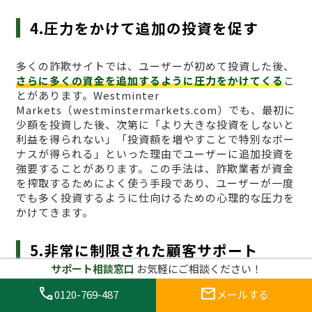
4.圧力をかけて追加の投資を促す
多くの詐欺サイトでは、ユーザーが初めて投資した後、
さらに多くの資金を追加するように圧力をかけてくる
こ
とがあります。Westminter
Markets（westminstermarkets.com）でも、最初に
少額を投資した後、次第に「より大きな投資をしないと
利益を得られない」「投資額を増やすことで特別なボー
ナスが得られる」といった理由でユーザーに追加投資を
強要することがあります。この手法は、詐欺業者が資金
を搾取するためによく使う手段であり、ユーザーが一度
でも多く投資するように仕向けるための心理的な圧力を
かけてきます。
5.非常に制限された顧客サポート
サポート相談窓口
お気軽にご相談ください！
仮想通貨取引所には、顧客が問題に直面した際に迅速か
call
mail
0120-769-487
メールする
つ効果的にサポートを提供する体制が整っています。し