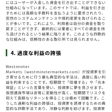
にはユーザーが入金した資金を引き出すことができない
仕組みになっています。このサイトでは、利益を引き出
すためには高額な手数料を支払うように要求されたり、
突然のシステムメンテナンスや規約変更を告げられるこ
とが多いです。これにより、利用者は自分の資金を取り
戻すことができず、最終的には業者にすべての資金を持
ち逃げされるという結果に陥ります。このような詐欺的
な仕組みは、信頼性のある取引所では見られません。
4. 過度な利益の誇張
Westminter
Markets（westminstermarkets.com）が投資家を引
き寄せるために行う最も典型的な手法は、過度に高い利
益を約束することです。短期間で「倍増する」や「元本
保証」といった言葉を使い、投資家に夢を見させます。
仮想通貨市場は非常に変動性が高く、短期間でリスクを
抑えて高額なリターンを得ることは極めて困難です。こ
うした過剰な利益の誇張は、投資家を誘導するための典
型的な詐欺手法であり、冷静な判断を妨げます。投資家