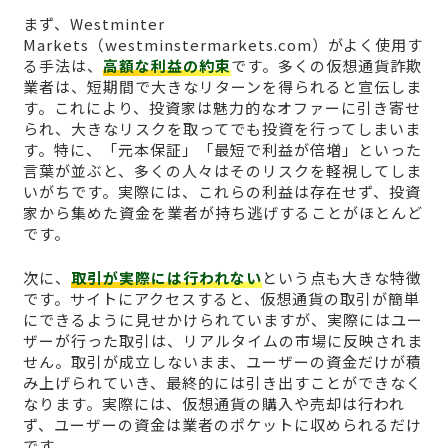
まず、Westminter
Markets（westminstermarkets.com）がよく使用す
る手法は、
高額な利益の約束
です。多くの仮想通貨詐欺
業者は、短期間で大きなリターンを得られると宣伝しま
す。これにより、投資家は魅力的なオファーに引き寄せ
られ、大きなリスクを取ってでも投資を行ってしまいま
す。特に、「元本保証」「最短で利益が倍増」といった
言葉が並ぶと、多くの人々はそのリスクを軽視してしま
いがちです。実際には、これらの利益は存在せず、投資
家から集めた資金を業者が持ち逃げすることがほとんど
です。
次に、
取引が実際には行われない
という点も大きな特徴
です。サイトにアクセスすると、仮想通貨の取引が簡単
にできるように見せかけられていますが、実際にはユー
ザーが行った取引は、リアルタイムの市場に反映されま
せん。取引が成立しないまま、ユーザーの資金だけが積
み上げられていき、最終的には引き出すことができなく
なります。実際には、仮想通貨の購入や売却は行われ
ず、ユーザーの資金は業者のポケットに収められるだけ
です。