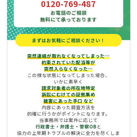
0120-769-487
お電話のご相談
無料にて承っております
まずはお気軽にご相談ください！
突然連絡が取れなくなってしまった…
約束されていた配当等が
突然入らなくなった…
この様な状態になってしまった場合、
いかに素早く
請求対象者の所在地特定
訴訟にむけての証拠集め
被害にあった手口
など
内容にあった調査方法を
的確に行うかがポイントになります。
当事務所では案件に応じて
行政書士・弁護士・警察OB
と
協力の上早期トラブルの解決に全力を尽くしま