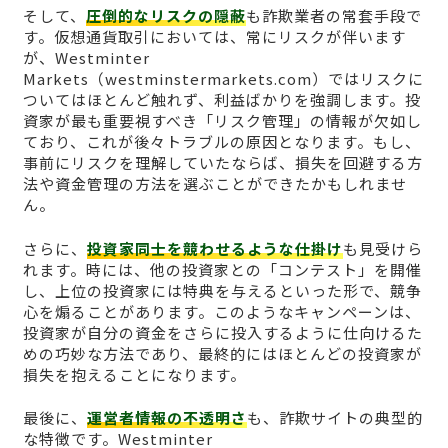
そして、
圧倒的なリスクの隠蔽
も詐欺業者の常套手段で
す。仮想通貨取引においては、常にリスクが伴います
が、Westminter
Markets（westminstermarkets.com）ではリスクに
ついてはほとんど触れず、利益ばかりを強調します。投
資家が最も重要視すべき「リスク管理」の情報が欠如し
ており、これが後々トラブルの原因となります。もし、
事前にリスクを理解していたならば、損失を回避する方
法や資金管理の方法を選ぶことができたかもしれませ
ん。
さらに、
投資家同士を競わせるような仕掛け
も見受けら
れます。時には、他の投資家との「コンテスト」を開催
し、上位の投資家には特典を与えるといった形で、競争
心を煽ることがあります。このようなキャンペーンは、
投資家が自分の資金をさらに投入するように仕向けるた
めの巧妙な方法であり、最終的にはほとんどの投資家が
損失を抱えることになります。
最後に、
運営者情報の不透明さ
も、詐欺サイトの典型的
な特徴です。Westminter