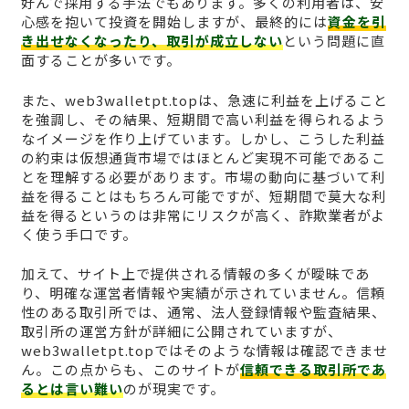
好んで採用する手法でもあります。多くの利用者は、安
心感を抱いて投資を開始しますが、最終的には
資金を引
き出せなくなったり、取引が成立しない
という問題に直
面することが多いです。
また、web3walletpt.topは、急速に利益を上げること
を強調し、その結果、短期間で高い利益を得られるよう
なイメージを作り上げています。しかし、こうした利益
の約束は仮想通貨市場ではほとんど実現不可能であるこ
とを理解する必要があります。市場の動向に基づいて利
益を得ることはもちろん可能ですが、短期間で莫大な利
益を得るというのは非常にリスクが高く、詐欺業者がよ
く使う手口です。
加えて、サイト上で提供される情報の多くが曖昧であ
り、明確な運営者情報や実績が示されていません。信頼
性のある取引所では、通常、法人登録情報や監査結果、
取引所の運営方針が詳細に公開されていますが、
web3walletpt.topではそのような情報は確認できませ
ん。この点からも、このサイトが
信頼できる取引所であ
るとは言い難い
のが現実です。