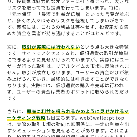
り、投資家は魅力的なオファーに引き寄せられ、大きな
リスクを取ってでも投資を行ってしまいます。特に、
「元本保証」「最短で利益が倍増」といった言葉が並ぶ
と、多くの人々はそのリスクを軽視してしまいがちで
す。実際には、これらの利益は存在せず、投資家から集
めた資金を業者が持ち逃げすることがほとんどです。
次に、
取引が実際には行われない
という点も大きな特徴
です。サイトにアクセスすると、仮想通貨の取引が簡単
にできるように見せかけられていますが、実際にはユー
ザーが行った取引は、リアルタイムの市場に反映されま
せん。取引が成立しないまま、ユーザーの資金だけが積
み上げられていき、最終的には引き出すことができなく
なります。実際には、仮想通貨の購入や売却は行われ
ず、ユーザーの資金は業者のポケットに収められるだけ
です。
さらに、
即座に利益を得られるかのように見せかけるマ
ーケティング戦略
も目立ちます。web3walletpt.top
は、実際の取引市場の動向と無関係に、一定の利益を出
すシミュレーションを見せることがあります。これによ
り、投資家は自分の資産が順調に増えていくかのように