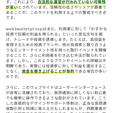
す。これにより、
合法的な運営が行われていない可能性
が高い
とされています。信頼性の低さやリスクが顕著で
あることが、このサイトを利用する上での警戒すべき点
です。
web3walletpt.topはまた、利用者に対して「わずかな
投資で巨額の利益を得られる」といった宣伝文句を掲
げ、トレードや投資を誘導します。たとえば、高収益を
実現するための投資プランや、他の投資家と競り合うよ
うなエンターテイメント性を持った取引イベントを開催
することで、さらに利用者を引き込む手法が取られてい
ます。しかし、このようなプランやイベントの詳細は不
明瞭であり、実際には投資家に対して利益を還元するこ
となく、
資金を巻き上げることが目的
である場合が多い
のです。
さらに、このウェブサイトはユーザーインターフェース
が非常に洗練されており、仮想通貨に詳しくない初心者
でも簡単に操作できるような設計がされています。こう
した直感的なデザインやサポート体制は、正当な仮想通
貨取引所と同様に見えるかもしれませんが、詐欺業者が