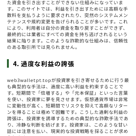
た資金を引き出すことができない仕組みになっていま
す。このサイトでは、利益を引き出すためには高額な手
数料を支払うように要求されたり、突然のシステムメン
テナンスや規約変更を告げられることが多いです。これ
により、利用者は自分の資金を取り戻すことができず、
最終的には業者にすべての資金を持ち逃げされるという
結果に陥ります。このような詐欺的な仕組みは、信頼性
のある取引所では見られません。
4. 過度な利益の誇張
web3walletpt.topが投資家を引き寄せるために行う最
も典型的な手法は、過度に高い利益を約束することで
す。短期間で「倍増する」や「元本保証」といった言葉
を使い、投資家に夢を見させます。仮想通貨市場は非常
に変動性が高く、短期間でリスクを抑えて高額なリター
ンを得ることは極めて困難です。こうした過剰な利益の
誇張は、投資家を誘導するための典型的な詐欺手法であ
り、冷静な判断を妨げます。投資家は、このような甘い
話には注意を払い、現実的な投資戦略を採ることが求め