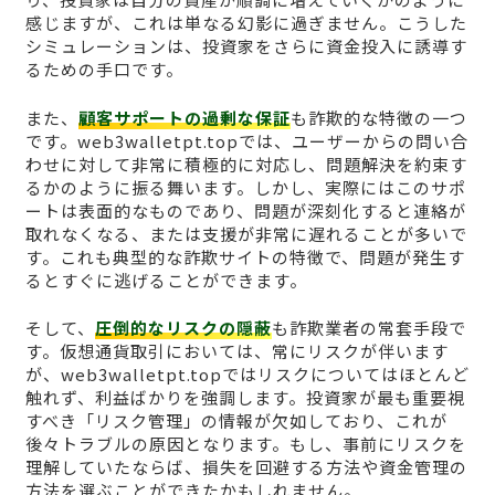
感じますが、これは単なる幻影に過ぎません。こうした
シミュレーションは、投資家をさらに資金投入に誘導す
るための手口です。
また、
顧客サポートの過剰な保証
も詐欺的な特徴の一つ
です。web3walletpt.topでは、ユーザーからの問い合
わせに対して非常に積極的に対応し、問題解決を約束す
るかのように振る舞います。しかし、実際にはこのサポ
ートは表面的なものであり、問題が深刻化すると連絡が
取れなくなる、または支援が非常に遅れることが多いで
す。これも典型的な詐欺サイトの特徴で、問題が発生す
るとすぐに逃げることができます。
そして、
圧倒的なリスクの隠蔽
も詐欺業者の常套手段で
す。仮想通貨取引においては、常にリスクが伴います
が、web3walletpt.topではリスクについてはほとんど
触れず、利益ばかりを強調します。投資家が最も重要視
すべき「リスク管理」の情報が欠如しており、これが
後々トラブルの原因となります。もし、事前にリスクを
理解していたならば、損失を回避する方法や資金管理の
方法を選ぶことができたかもしれません。