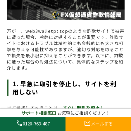
万が一、web3walletpt.topのような詐欺サイトで被害
に遭った場合、冷静に対処することが重要です。詐欺サ
イトにおけるトラブルは精神的にも金銭的にも大きな打
撃を与える可能性がありますが、適切な対応を取ること
で損失を最小限に抑えることができます。以下に、詐欺
に遭った場合の対処法について、具体的なステップを紹
介します。
1. 早急に取引を停止し、サイトを利
用しない
まず最初にすべきことは、
すぐに取引を停止し、
サポート相談窓口
お気軽にご相談ください！
web3walletpt.topへのアクセスをやめること
です。
詐欺サイトで取引を続けることは、さらに資金を失うリ
call
mail
0120-769-487
メールする
スクを高めます。すでに資金を投入してしまった場合で