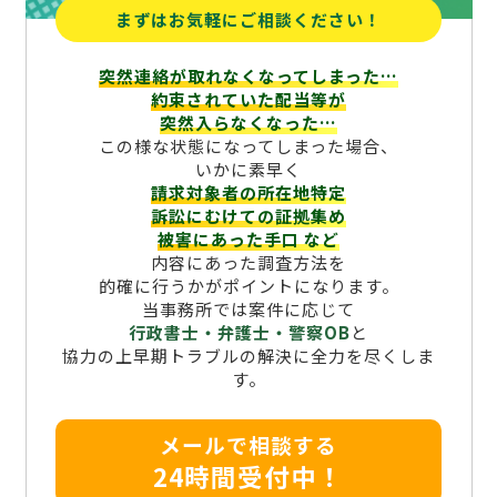
まずはお気軽にご相談ください！
突然連絡が取れなくなってしまった…
約束されていた配当等が
突然入らなくなった…
この様な状態になってしまった場合、
いかに素早く
請求対象者の所在地特定
訴訟にむけての証拠集め
被害にあった手口
など
内容にあった調査方法を
的確に行うかがポイントになります。
当事務所では案件に応じて
行政書士・弁護士・警察OB
と
協力の上早期トラブルの解決に全力を尽くしま
す。
メールで相談する
24時間受付中！