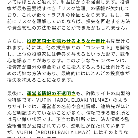
いてはほとんど触れず、利益ばかりを強調します。投資
家が最も重要視すべき「リスク管理」の情報が欠如して
おり、これが後々トラブルの原因となります。もし、事
前にリスクを理解していたならば、損失を回避する方法
や資金管理の方法を選ぶことができたかもしれません。
さらに、
投資家同士を競わせるような仕掛け
も見受けら
れます。時には、他の投資家との「コンテスト」を開催
し、上位の投資家には特典を与えるといった形で、競争
心を煽ることがあります。このようなキャンペーンは、
投資家が自分の資金をさらに投入するように仕向けるた
めの巧妙な方法であり、最終的にはほとんどの投資家が
損失を抱えることになります。
最後に、
運営者情報の不透明さ
も、詐欺サイトの典型的
な特徴です。VUFΙN（ABDUELBAKI YILMAZ）のよう
なサイトでは、運営者の名前や会社情報、連絡先がほと
んど明記されていないことが多く、信頼できる取引所と
は言い難い状況です。正当な取引所では、法人情報や監
査報告書が公開されており、透明性が保たれています
が、VUFΙN（ABDUELBAKI YILMAZ）にはそのような