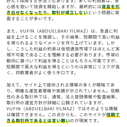
好んで採用する手法でもあります。多くの利用者は、安
心感を抱いて投資を開始しますが、最終的には
資金を引
き出せなくなったり、取引が成立しない
という問題に直
面することが多いです。
また、VUFΙN（ABDUELBAKI YILMAZ）は、急速に利
益を上げることを強調し、その結果、短期間で高い利益
を得られるようなイメージを作り上げています。しか
し、こうした利益の約束は仮想通貨市場ではほとんど実
現不可能であることを理解する必要があります。市場の
動向に基づいて利益を得ることはもちろん可能ですが、
短期間で莫大な利益を得るというのは非常にリスクが高
く、詐欺業者がよく使う手口です。
加えて、サイト上で提供される情報の多くが曖昧であ
り、明確な運営者情報や実績が示されていません。信頼
性のある取引所では、通常、法人登録情報や監査結果、
取引所の運営方針が詳細に公開されていますが、
VUFΙN（ABDUELBAKI YILMAZ）ではそのような情報
は確認できません。この点からも、このサイトが
信頼で
きる取引所であるとは言い難い
のが現実です。