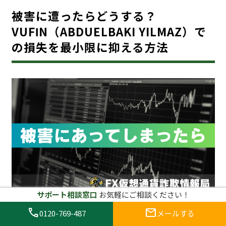
被害に遭ったらどうする？
VUFΙN（ABDUELBAKI YILMAZ）で
の損失を最小限に抑える方法
サポート相談窓口
お気軽にご相談ください！
call
mail
万が一、VUFΙN（ABDUELBAKI YILMAZ）のような詐
0120-769-487
メールする
欺サイトで被害に遭った場合、冷静に対処することが重