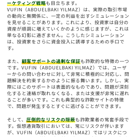
ーケティング戦略
も目立ちます。
VUFΙN（ABDUELBAKI YILMAZ）は、実際の取引市場
の動向と無関係に、一定の利益を出すシミュレーション
を見せることがあります。これにより、投資家は自分の
資産が順調に増えていくかのように感じますが、これは
単なる幻影に過ぎません。こうしたシミュレーション
は、投資家をさらに資金投入に誘導するための手口で
す。
また、
顧客サポートの過剰な保証
も詐欺的な特徴の一つ
です。VUFΙN（ABDUELBAKI YILMAZ）では、ユーザ
ーからの問い合わせに対して非常に積極的に対応し、問
題解決を約束するかのように振る舞います。しかし、実
際にはこのサポートは表面的なものであり、問題が深刻
化すると連絡が取れなくなる、または支援が非常に遅れ
ることが多いです。これも典型的な詐欺サイトの特徴
で、問題が発生するとすぐに逃げることができます。
そして、
圧倒的なリスクの隠蔽
も詐欺業者の常套手段で
す。仮想通貨取引においては、常にリスクが伴います
が、VUFΙN（ABDUELBAKI YILMAZ）ではリスクにつ