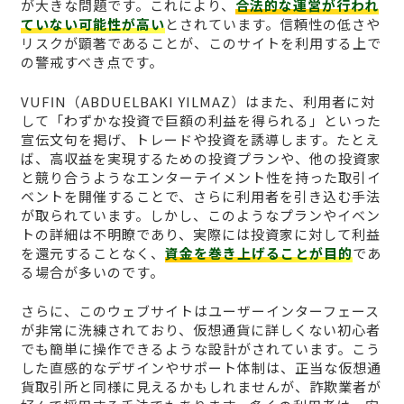
が大きな問題です。これにより、
合法的な運営が行われ
ていない可能性が高い
とされています。信頼性の低さや
リスクが顕著であることが、このサイトを利用する上で
の警戒すべき点です。
VUFΙN（ABDUELBAKI YILMAZ）はまた、利用者に対
して「わずかな投資で巨額の利益を得られる」といった
宣伝文句を掲げ、トレードや投資を誘導します。たとえ
ば、高収益を実現するための投資プランや、他の投資家
と競り合うようなエンターテイメント性を持った取引イ
ベントを開催することで、さらに利用者を引き込む手法
が取られています。しかし、このようなプランやイベン
トの詳細は不明瞭であり、実際には投資家に対して利益
を還元することなく、
資金を巻き上げることが目的
であ
る場合が多いのです。
さらに、このウェブサイトはユーザーインターフェース
が非常に洗練されており、仮想通貨に詳しくない初心者
でも簡単に操作できるような設計がされています。こう
した直感的なデザインやサポート体制は、正当な仮想通
貨取引所と同様に見えるかもしれませんが、詐欺業者が