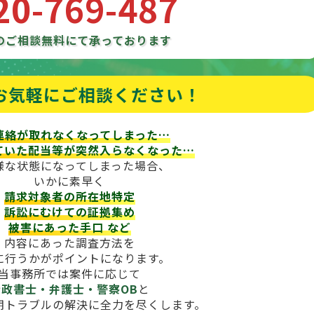
20-769-487
のご相談
無料にて承っております
お気軽にご相談ください！
連絡が取れなくなってしまった…
ていた配当等が
突然入らなくなった…
様な状態になってしまった場合、
いかに素早く
請求対象者の所在地特定
訴訟にむけての証拠集め
被害にあった手口
など
内容にあった調査方法を
に行うかがポイントになります。
当事務所では案件に応じて
行政書士・弁護士・警察OB
と
期トラブルの解決に全力を尽くします。