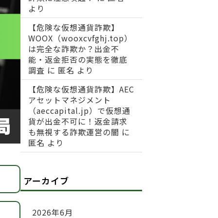
より
【危険な仮想通貨詐欺】
WOOX（wooxcvfghj.top）
は完全な詐欺か？出金不
能・返金拒否の実態を徹底
調査
に
匿名
より
【危険な仮想通貨詐欺】AEC
アセットマネジメント
（aeccapital.jp）で仮想通
貨が出金不可に！返金請求
も無視する詐欺運営の闇
に
匿名
より
アーカイブ
2026年6月