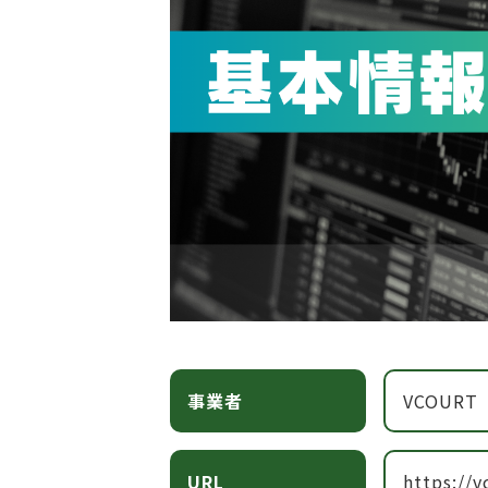
事業者
VCOURT（
URL
https://v