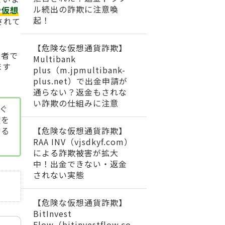
ル続出の詐欺に注意喚
や仮想
起！
されて
【危険な仮想通貨詐欺】
業者で
Multibank
ます
plus（m.jpmultibank-
plus.net）で出金申請が
通らない？返金もされな
い詐欺の仕組みに注意
防ぐ
資を
【危険な仮想通貨詐欺】
守る
RAA INV（vjsdkyf.com）
による詐欺被害が拡大
中！出金できない・返金
されない実態
【危険な仮想通貨詐欺】
BitInvest
Flow（bitinvestflow.co