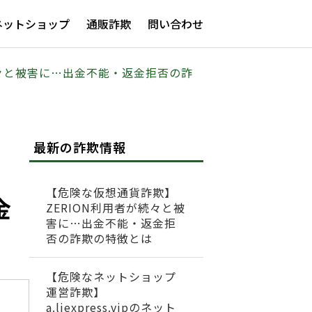
ネットショップ
通販詐欺
問い合わせ
者が続々と被害に…出金不能・返金拒否の詐
最新の詐欺情報
【危険な仮想通貨詐欺】
金
ZERION利用者が続々と被
害に…出金不能・返金拒
否の詐欺の特徴とは
【危険なネットショップ
運営詐欺】
a.liexpress.vipのネット