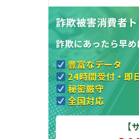
詐欺被害消費者ト
詐欺にあったら
早め
豊富なデータ
24時間受付・即
秘密厳守
全国対応
【