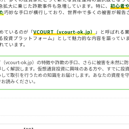
急拡大に乗じた詐欺事件も急増しています。特に、
初心者
た
巧妙な手口が横行しており、世界中で多くの被害が報告
めているのが「
VCOURT（vcourt-ok.jp）
」と呼ばれる
る投資プラットフォーム」として魅力的な内容を謳ってい
れています。
T（vcourt-ok.jp）の特徴や詐欺の手口、さらに被害を未然に
詳しく解説します。仮想通貨投資に興味のある方や、すでに投
心して取引を行うための知識をお届けします。あなたの資産を
でお読みください。