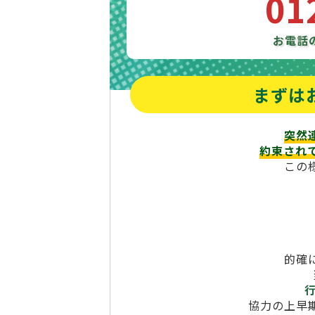
01
お電話
まずは
突然
約束され
この
的確
協力の上早