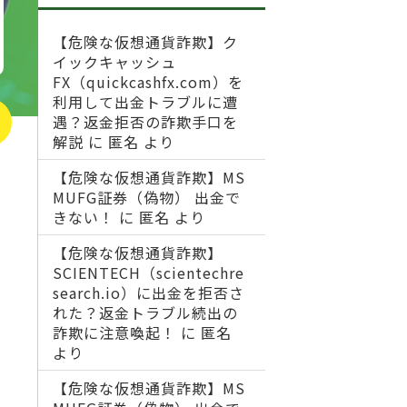
【危険な仮想通貨詐欺】ク
イックキャッシュ
FX（quickcashfx.com）を
利用して出金トラブルに遭
遇？返金拒否の詐欺手口を
解説
に
匿名
より
【危険な仮想通貨詐欺】MS
MUFG証券（偽物） 出金で
きない！
に
匿名
より
【危険な仮想通貨詐欺】
SCIENTECH（scientechre
search.io）に出金を拒否さ
れた？返金トラブル続出の
詐欺に注意喚起！
に
匿名
より
【危険な仮想通貨詐欺】MS