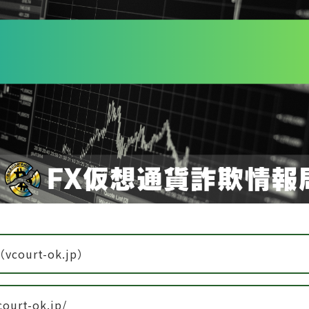
vcourt-ok.jp）
court-ok.jp/