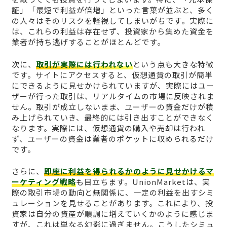
証」「最短で利益が倍増」といった言葉が並ぶと、多く
の人々はそのリスクを軽視してしまいがちです。実際に
は、これらの利益は存在せず、投資家から集めた資金を
業者が持ち逃げすることがほとんどです。
次に、
取引が実際には行われない
という点も大きな特徴
です。サイトにアクセスすると、仮想通貨の取引が簡単
にできるように見せかけられていますが、実際にはユー
ザーが行った取引は、リアルタイムの市場に反映されま
せん。取引が成立しないまま、ユーザーの資金だけが積
み上げられていき、最終的には引き出すことができなく
なります。実際には、仮想通貨の購入や売却は行われ
ず、ユーザーの資金は業者のポケットに収められるだけ
です。
さらに、
即座に利益を得られるかのように見せかけるマ
ーケティング戦略
も目立ちます。UnionMarketは、実
際の取引市場の動向と無関係に、一定の利益を出すシミ
ュレーションを見せることがあります。これにより、投
資家は自分の資産が順調に増えていくかのように感じま
すが、これは単なる幻影に過ぎません。こうしたシミュ