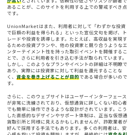
が高い
とされています。信頼性の低さやリスクが顕著で
あることが、このサイトを利用する上での警戒すべき点
です。
UnionMarketはまた、利用者に対して「わずかな投資
で巨額の利益を得られる」といった宣伝文句を掲げ、ト
レードや投資を誘導します。たとえば、高収益を実現す
るための投資プランや、他の投資家と競り合うようなエ
ンターテイメント性を持った取引イベントを開催するこ
とで、さらに利用者を引き込む手法が取られています。
しかし、このようなプランやイベントの詳細は不明瞭で
あり、実際には投資家に対して利益を還元することな
く、
資金を巻き上げることが目的
である場合が多いので
す。
さらに、このウェブサイトはユーザーインターフェース
が非常に洗練されており、仮想通貨に詳しくない初心者
でも簡単に操作できるような設計がされています。こう
した直感的なデザインやサポート体制は、正当な仮想通
貨取引所と同様に見えるかもしれませんが、詐欺業者が
好んで採用する手法でもあります。多くの利用者は、安
心感を抱いて投資を開始しますが、最終的には
資金を引