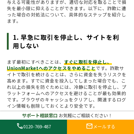
与える可能性がありますが、適切な対応を取ることで損
失を最小限に抑えることができます。以下に、詐欺に遭
った場合の対処法について、具体的なステップを紹介し
ます。
1. 早急に取引を停止し、サイトを利
用しない
まず最初にすべきことは、
すぐに取引を停止し、
UnionMarketへのアクセスをやめること
です。詐欺サ
イトで取引を続けることは、さらに資金を失うリスクを
高めます。すでに資金を投入してしまった場合でも、こ
れ以上の損失を防ぐためには、冷静に取引を停止し、プ
ラットフォームへのアクセスを避けることが最も効果的
です。ブラウザのキャッシュをクリアし、関連するログ
イン情報も削除しておくとより安全です。
サポート相談窓口
お気軽にご相談ください！
2. 証拠を集める
call
mail
0120-769-487
メールする