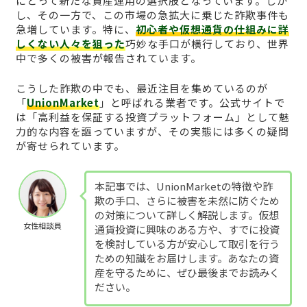
にとって新たな資産運用の選択肢となっています。しか
し、その一方で、この市場の急拡大に乗じた詐欺事件も
急増しています。特に、
初心者や仮想通貨の仕組みに詳
しくない人々を狙った
巧妙な手口が横行しており、世界
中で多くの被害が報告されています。
こうした詐欺の中でも、最近注目を集めているのが
「
UnionMarket
」と呼ばれる業者です。公式サイトで
は「高利益を保証する投資プラットフォーム」として魅
力的な内容を謳っていますが、その実態には多くの疑問
が寄せられています。
本記事では、UnionMarketの特徴や詐
欺の手口、さらに被害を未然に防ぐため
の対策について詳しく解説します。仮想
女性相談員
通貨投資に興味のある方や、すでに投資
を検討している方が安心して取引を行う
ための知識をお届けします。あなたの資
産を守るために、ぜひ最後までお読みく
ださい。