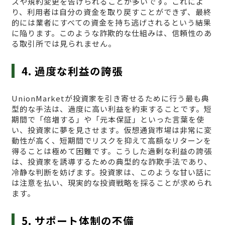
スや規約変更を告げられることが多いです。これによ
り、利用者は自分の資金を取り戻すことができず、最終
的には業者にすべての資金を持ち逃げされるという結果
に陥ります。このような詐欺的な仕組みは、信頼性のあ
る取引所では見られません。
4. 過度な利益の誇張
UnionMarketが投資家を引き寄せるために行う最も典
型的な手法は、過度に高い利益を約束することです。短
期間で「倍増する」や「元本保証」といった言葉を使
い、投資家に夢を見させます。仮想通貨市場は非常に変
動性が高く、短期間でリスクを抑えて高額なリターンを
得ることは極めて困難です。こうした過剰な利益の誇張
は、投資家を誘導するための典型的な詐欺手法であり、
冷静な判断を妨げます。投資家は、このような甘い話に
は注意を払い、現実的な投資戦略を採ることが求められ
ます。
5. サポート体制の不備