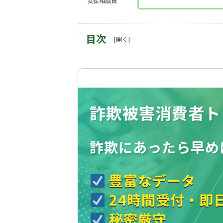
女性相談員
目次
詐欺被害消費者ト
詐欺にあったら
早め
豊富なデータ
24時間受付・即
秘密厳守