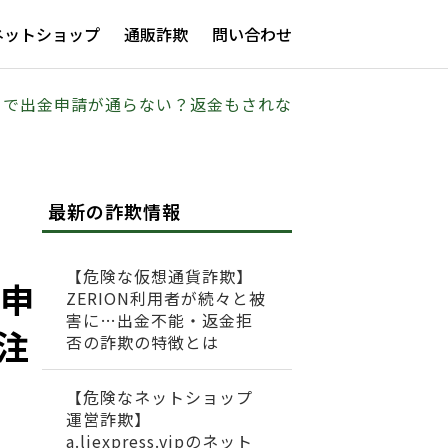
ネットショップ
通販詐欺
問い合わせ
com）で出金申請が通らない？返金もされな
最新の詐欺情報
【危険な仮想通貨詐欺】
金申
ZERION利用者が続々と被
害に…出金不能・返金拒
注
否の詐欺の特徴とは
【危険なネットショップ
運営詐欺】
a.liexpress.vipのネット