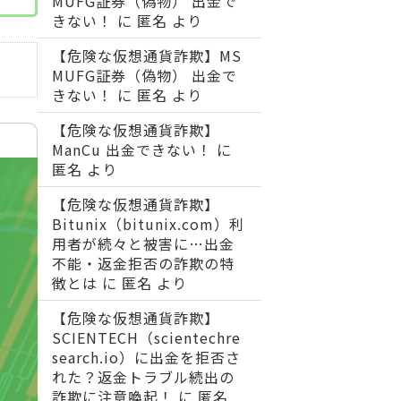
MUFG証券（偽物） 出金で
きない！
に
匿名
より
【危険な仮想通貨詐欺】MS
MUFG証券（偽物） 出金で
きない！
に
匿名
より
【危険な仮想通貨詐欺】
ManCu 出金できない！
に
匿名
より
【危険な仮想通貨詐欺】
Bitunix（bitunix.com）利
用者が続々と被害に…出金
不能・返金拒否の詐欺の特
徴とは
に
匿名
より
【危険な仮想通貨詐欺】
SCIENTECH（scientechre
search.io）に出金を拒否さ
れた？返金トラブル続出の
詐欺に注意喚起！
に
匿名