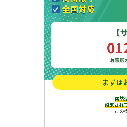
全国対応
【
01
お電話
まずは
突然
約束され
この