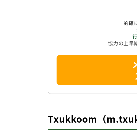
的確
協力の上早
Txukkoom（m.tx