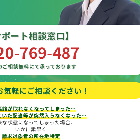
サポート相談窓口】
20-769-487
のご相談
無料にて承っております
お気軽にご相談ください！
連絡が取れなくなってしまった…
ていた配当等が
突然入らなくなった…
様な状態になってしまった場合、
いかに素早く
請求対象者の所在地特定