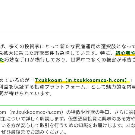
げ、多くの投資家にとって新たな資産運用の選択肢となっ
急拡大に乗じた詐欺事件も急増しています。特に、
初心者
た
巧妙な手口が横行しており、世界中で多くの被害が報告
めているのが「
Txukkoom（m.txukkoomco-h.com）
」
利益を保証する投資プラットフォーム」として魅力的な内
問が寄せられています。
om（m.txukkoomco-h.com）の特徴や詐欺の手口、さらに被
対策について詳しく解説します。仮想通貨投資に興味のある方
ている方が安心して取引を行うための知識をお届けします。あ
、ぜひ最後までお読みください。