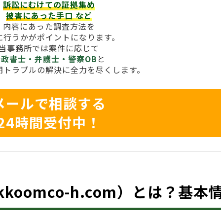
訴訟にむけての証拠集め
被害にあった手口
など
内容にあった調査方法を
に行うかがポイントになります。
当事務所では案件に応じて
行政書士・弁護士・警察OB
と
期トラブルの解決に全力を尽くします。
メールで相談する
24時間受付中！
ukkoomco-h.com）とは？基本