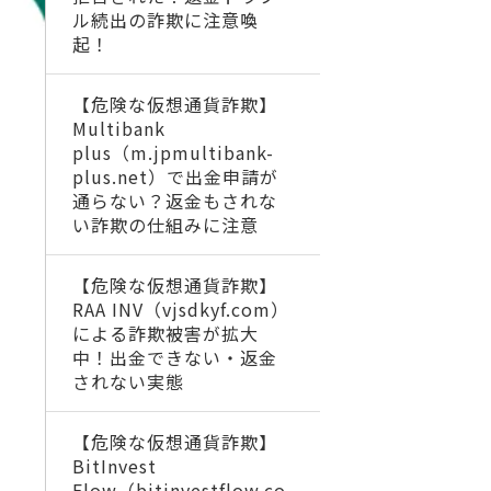
ル続出の詐欺に注意喚
起！
【危険な仮想通貨詐欺】
Multibank
plus（m.jpmultibank-
plus.net）で出金申請が
通らない？返金もされな
い詐欺の仕組みに注意
【危険な仮想通貨詐欺】
RAA INV（vjsdkyf.com）
による詐欺被害が拡大
中！出金できない・返金
されない実態
【危険な仮想通貨詐欺】
BitInvest
Flow（bitinvestflow.co