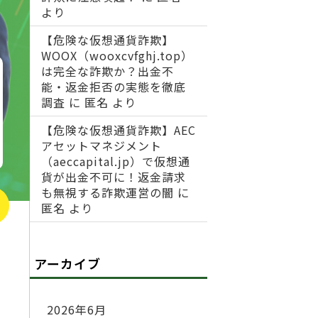
より
【危険な仮想通貨詐欺】
WOOX（wooxcvfghj.top）
は完全な詐欺か？出金不
能・返金拒否の実態を徹底
調査
に
匿名
より
【危険な仮想通貨詐欺】AEC
アセットマネジメント
（aeccapital.jp）で仮想通
貨が出金不可に！返金請求
も無視する詐欺運営の闇
に
匿名
より
アーカイブ
2026年6月