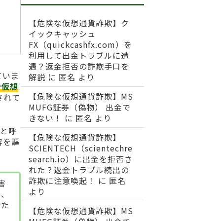
【危険な仮想通貨詐欺】ク
イックキャッシュ
FX（quickcashfx.com）を
利用して出金トラブルに遭
遇？返金拒否の詐欺手口を
ていま
解説
に
匿名
より
や仮想
【危険な仮想通貨詐欺】MS
されて
MUFG証券（偽物） 出金で
きない！
に
匿名
より
と呼
【危険な仮想通貨詐欺】
容を謳
SCIENTECH（scientechre
search.io）に出金を拒否さ
れた？返金トラブル続出の
詐欺に注意喚起！
に
匿名
害
より
や、
なた
【危険な仮想通貨詐欺】MS