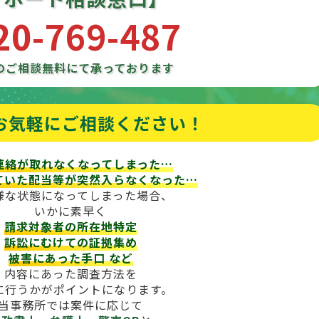
20-769-487
のご相談
無料にて承っております
お気軽にご相談ください！
連絡が取れなくなってしまった…
ていた配当等が
突然入らなくなった…
様な状態になってしまった場合、
いかに素早く
請求対象者の所在地特定
訴訟にむけての証拠集め
被害にあった手口
など
内容にあった調査方法を
に行うかがポイントになります。
当事務所では案件に応じて