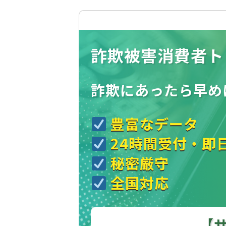
詐欺被害消費者ト
詐欺にあったら
早め
豊富なデータ
24時間受付・即
秘密厳守
全国対応
【