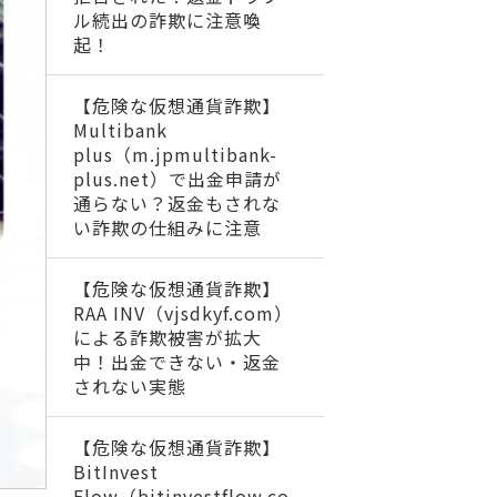
ル続出の詐欺に注意喚
起！
【危険な仮想通貨詐欺】
Multibank
plus（m.jpmultibank-
plus.net）で出金申請が
通らない？返金もされな
い詐欺の仕組みに注意
【危険な仮想通貨詐欺】
RAA INV（vjsdkyf.com）
による詐欺被害が拡大
中！出金できない・返金
されない実態
【危険な仮想通貨詐欺】
BitInvest
Flow（bitinvestflow.co