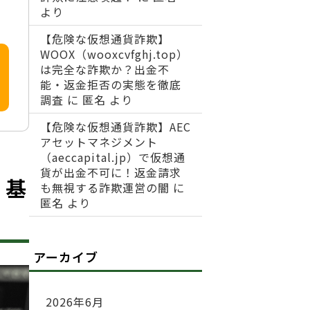
より
【危険な仮想通貨詐欺】
WOOX（wooxcvfghj.top）
は完全な詐欺か？出金不
能・返金拒否の実態を徹底
調査
に
匿名
より
【危険な仮想通貨詐欺】AEC
アセットマネジメント
（aeccapital.jp）で仮想通
貨が出金不可に！返金請求
は？基
も無視する詐欺運営の闇
に
匿名
より
アーカイブ
2026年6月