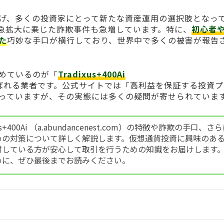
げ、多くの投資家にとって新たな資産運用の選択肢となっ
急拡大に乗じた詐欺事件も急増しています。特に、
初心者
た
巧妙な手口が横行しており、世界中で多くの被害が報告
めているのが「
Tradixus+400Ai
ばれる業者です。公式サイトでは「高利益を保証する投資プ
っていますが、その実態には多くの疑問が寄せられていま
s+400Ai （a.abundancenest.com）の特徴や詐欺の手口、さ
めの対策について詳しく解説します。仮想通貨投資に興味のあ
討している方が安心して取引を行うための知識をお届けします
めに、ぜひ最後までお読みください。