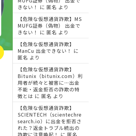
MUFG証券（偽物） 出金で
きない！
に
匿名
より
【危険な仮想通貨詐欺】MS
MUFG証券（偽物） 出金で
きない！
に
匿名
より
【危険な仮想通貨詐欺】
ManCu 出金できない！
に
匿名
より
【危険な仮想通貨詐欺】
Bitunix（bitunix.com）利
用者が続々と被害に…出金
不能・返金拒否の詐欺の特
徴とは
に
匿名
より
【危険な仮想通貨詐欺】
SCIENTECH（scientechre
search.io）に出金を拒否さ
れた？返金トラブル続出の
詐欺に注意喚起！
に
匿名