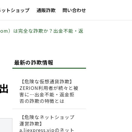
ネットショップ
通販詐欺
問い合わせ
nest.com）は完全な詐欺か？出金不能・返
最新の詐欺情報
【危険な仮想通貨詐欺】
？出
ZERION利用者が続々と被
害に…出金不能・返金拒
否の詐欺の特徴とは
【危険なネットショップ
運営詐欺】
a.liexpress.vipのネット