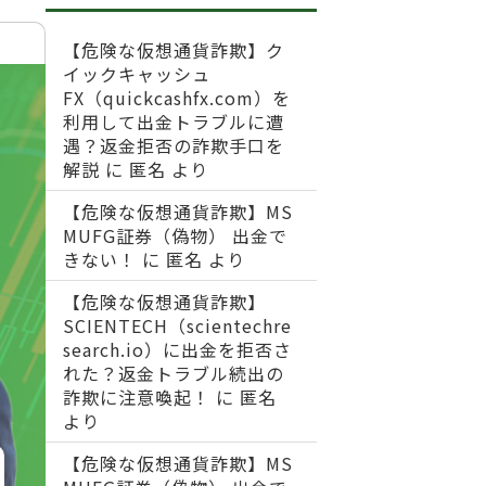
【危険な仮想通貨詐欺】ク
イックキャッシュ
FX（quickcashfx.com）を
利用して出金トラブルに遭
遇？返金拒否の詐欺手口を
解説
に
匿名
より
【危険な仮想通貨詐欺】MS
MUFG証券（偽物） 出金で
きない！
に
匿名
より
【危険な仮想通貨詐欺】
SCIENTECH（scientechre
search.io）に出金を拒否さ
れた？返金トラブル続出の
詐欺に注意喚起！
に
匿名
より
【危険な仮想通貨詐欺】MS