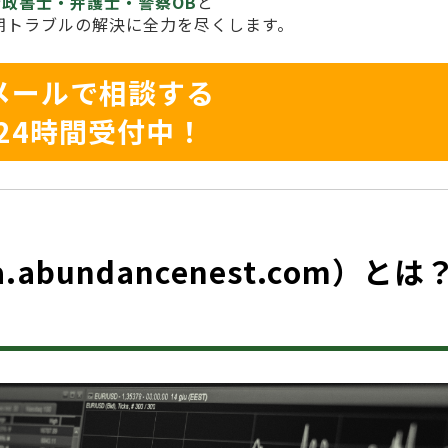
行政書士・弁護士・警察OB
と
期トラブルの解決に全力を尽くします。
メールで相談する
24時間受付中！
 （a.abundancenest.com）と