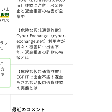
m）詐欺に注意！出金停
ていま
止と返金拒否の被害が急
や仮想
増中
されて
【危険な仮想通貨詐欺】
Cyber Exchange（cyber-
exchange.net）利用者が
ラッ
続々と被害に…出金不
す。
能・返金拒否の詐欺の特
徴とは
らに
る方
【危険な仮想通貨詐欺】
。あ
EGPITで出金不能！返金
もされない仮想通貨詐欺
の実態とは
最近のコメント