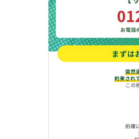
01
お電話
まずは
突然
約束され
この
的確