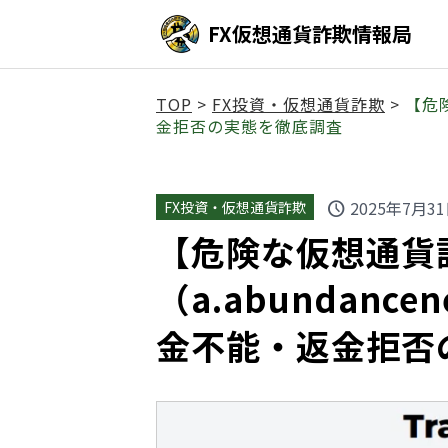
FX仮想通貨詐欺情報局
TOP
>
FX投資・仮想通貨詐欺
>
【危険
金拒否の実態を徹底調査
2025年7月3
FX投資・仮想通貨詐欺
schedule
【危険な仮想通貨詐欺】
（a.abundanc
金不能・返金拒否