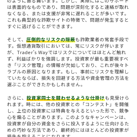
のように振る舞います。しかし、実際にはこのサポート
は表面的なものであり、問題が深刻化すると連絡が取れ
なくなる、または支援が非常に遅れることが多いです。
これも典型的な詐欺サイトの特徴で、問題が発生すると
すぐに逃げることができます。
そして、
圧倒的なリスクの隠蔽
も詐欺業者の常套手段で
す。仮想通貨取引においては、常にリスクが伴います
が、Trader’s Wayではリスクについてはほとんど触れ
ず、利益ばかりを強調します。投資家が最も重要視すべ
き「リスク管理」の情報が欠如しており、これが後々ト
ラブルの原因となります。もし、事前にリスクを理解し
ていたならば、損失を回避する方法や資金管理の方法を
選ぶことができたかもしれません。
さらに、
投資家同士を競わせるような仕掛け
も見受けら
れます。時には、他の投資家との「コンテスト」を開催
し、上位の投資家には特典を与えるといった形で、競争
心を煽ることがあります。このようなキャンペーンは、
投資家が自分の資金をさらに投入するように仕向けるた
めの巧妙な方法であり、最終的にはほとんどの投資家が
損失を抱えることになります。