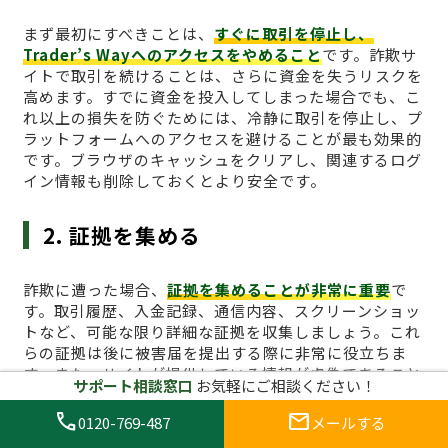
まず最初にすべきことは、
すぐに取引を停止し、
Trader’s Wayへのアクセスをやめること
です。詐欺サ
イトで取引を続けることは、さらに資金を失うリスクを
高めます。すでに資金を投入してしまった場合でも、こ
れ以上の損失を防ぐためには、冷静に取引を停止し、プ
ラットフォームへのアクセスを避けることが最も効果的
です。ブラウザのキャッシュをクリアし、関連するログ
イン情報も削除しておくとより安全です。
2. 証拠を集める
詐欺に遭った場合、
証拠を集めることが非常に重要
で
す。取引履歴、入金記録、通信内容、スクリーンショッ
トなど、可能な限り詳細な証拠を収集しましょう。これ
らの証拠は後に被害届を提出する際に非常に役立ちま
す。また、サイトが提供している情報が虚偽であること
サポート相談窓口
お気軽にご相談ください！
を証明するためにも、取引履歴や取引画面のキャプチャ
は必須です。特に、引き出しができないことや、サイト
call
mail
0120-769-487
メールする
からの不正な要求があった場合、その証拠は重要な役割