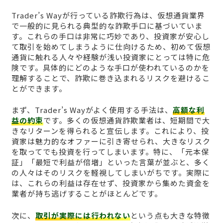
Trader’s Wayが行っている詐欺行為は、仮想通貨業界
で一般的に見られる典型的な詐欺手口に基づいていま
す。これらの手口は非常に巧妙であり、投資家が安心し
て取引を始めてしまうように仕向けるため、初めて仮想
通貨に触れる人々や経験が浅い投資家にとっては特に危
険です。具体的にどのような手口が使われているのかを
理解することで、詐欺に巻き込まれるリスクを避けるこ
とができます。
まず、Trader’s Wayがよく使用する手法は、
高額な利
益の約束
です。多くの仮想通貨詐欺業者は、短期間で大
きなリターンを得られると宣伝します。これにより、投
資家は魅力的なオファーに引き寄せられ、大きなリスク
を取ってでも投資を行ってしまいます。特に、「元本保
証」「最短で利益が倍増」といった言葉が並ぶと、多く
の人々はそのリスクを軽視してしまいがちです。実際に
は、これらの利益は存在せず、投資家から集めた資金を
業者が持ち逃げすることがほとんどです。
次に、
取引が実際には行われない
という点も大きな特徴