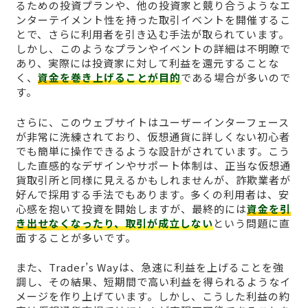
るための投資プランや、他の投資家と競り合うようなエ
ンターテイメント性を持った取引イベントを開催するこ
とで、さらに利用者を引き込む手法が取られています。
しかし、このようなプランやイベントの詳細は不明瞭で
あり、実際には投資家に対して利益を還元することな
く、
資金を巻き上げることが目的
である場合が多いので
す。
さらに、このウェブサイトはユーザーインターフェース
が非常に洗練されており、仮想通貨に詳しくない初心者
でも簡単に操作できるような設計がされています。こう
した直感的なデザインやサポート体制は、正当な仮想通
貨取引所と同様に見えるかもしれませんが、詐欺業者が
好んで採用する手法でもあります。多くの利用者は、安
心感を抱いて投資を開始しますが、最終的には
資金を引
き出せなくなったり、取引が成立しない
という問題に直
面することが多いです。
また、Trader’s Wayは、急速に利益を上げることを強
調し、その結果、短期間で高い利益を得られるようなイ
メージを作り上げています。しかし、こうした利益の約