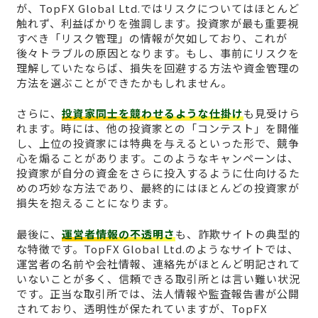
が、TopFX Global Ltd.ではリスクについてはほとんど
触れず、利益ばかりを強調します。投資家が最も重要視
すべき「リスク管理」の情報が欠如しており、これが
後々トラブルの原因となります。もし、事前にリスクを
理解していたならば、損失を回避する方法や資金管理の
方法を選ぶことができたかもしれません。
さらに、
投資家同士を競わせるような仕掛け
も見受けら
れます。時には、他の投資家との「コンテスト」を開催
し、上位の投資家には特典を与えるといった形で、競争
心を煽ることがあります。このようなキャンペーンは、
投資家が自分の資金をさらに投入するように仕向けるた
めの巧妙な方法であり、最終的にはほとんどの投資家が
損失を抱えることになります。
最後に、
運営者情報の不透明さ
も、詐欺サイトの典型的
な特徴です。TopFX Global Ltd.のようなサイトでは、
運営者の名前や会社情報、連絡先がほとんど明記されて
いないことが多く、信頼できる取引所とは言い難い状況
です。正当な取引所では、法人情報や監査報告書が公開
されており、透明性が保たれていますが、TopFX