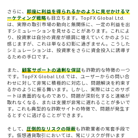
さらに、
即座に利益を得られるかのように見せかけるマ
ーケティング戦略
も目立ちます。TopFX Global Ltd.
は、実際の取引市場の動向と無関係に、一定の利益を出
すシミュレーションを見せることがあります。これによ
り、投資家は自分の資産が順調に増えていくかのように
感じますが、これは単なる幻影に過ぎません。こうした
シミュレーションは、投資家をさらに資金投入に誘導す
るための手口です。
また、
顧客サポートの過剰な保証
も詐欺的な特徴の一つ
です。TopFX Global Ltd.では、ユーザーからの問い合
わせに対して非常に積極的に対応し、問題解決を約束す
るかのように振る舞います。しかし、実際にはこのサポ
ートは表面的なものであり、問題が深刻化すると連絡が
取れなくなる、または支援が非常に遅れることが多いで
す。これも典型的な詐欺サイトの特徴で、問題が発生す
るとすぐに逃げることができます。
そして、
圧倒的なリスクの隠蔽
も詐欺業者の常套手段で
す。仮想通貨取引においては、常にリスクが伴います