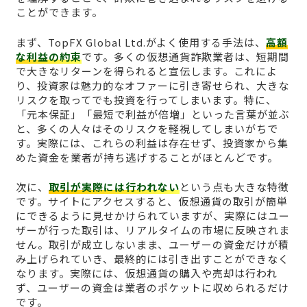
ことができます。
まず、TopFX Global Ltd.がよく使用する手法は、
高額
な利益の約束
です。多くの仮想通貨詐欺業者は、短期間
で大きなリターンを得られると宣伝します。これによ
り、投資家は魅力的なオファーに引き寄せられ、大きな
リスクを取ってでも投資を行ってしまいます。特に、
「元本保証」「最短で利益が倍増」といった言葉が並ぶ
と、多くの人々はそのリスクを軽視してしまいがちで
す。実際には、これらの利益は存在せず、投資家から集
めた資金を業者が持ち逃げすることがほとんどです。
次に、
取引が実際には行われない
という点も大きな特徴
です。サイトにアクセスすると、仮想通貨の取引が簡単
にできるように見せかけられていますが、実際にはユー
ザーが行った取引は、リアルタイムの市場に反映されま
せん。取引が成立しないまま、ユーザーの資金だけが積
み上げられていき、最終的には引き出すことができなく
なります。実際には、仮想通貨の購入や売却は行われ
ず、ユーザーの資金は業者のポケットに収められるだけ
です。