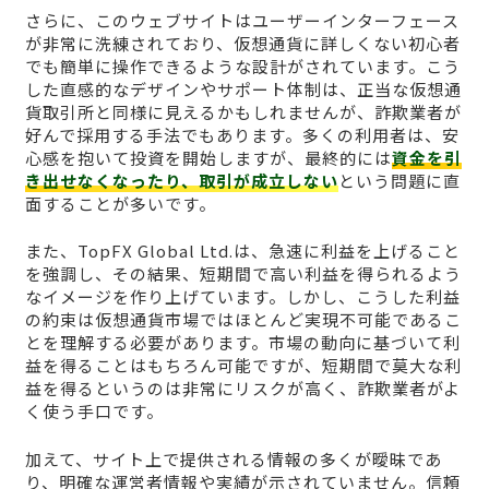
さらに、このウェブサイトはユーザーインターフェース
が非常に洗練されており、仮想通貨に詳しくない初心者
でも簡単に操作できるような設計がされています。こう
した直感的なデザインやサポート体制は、正当な仮想通
貨取引所と同様に見えるかもしれませんが、詐欺業者が
好んで採用する手法でもあります。多くの利用者は、安
心感を抱いて投資を開始しますが、最終的には
資金を引
き出せなくなったり、取引が成立しない
という問題に直
面することが多いです。
また、TopFX Global Ltd.は、急速に利益を上げること
を強調し、その結果、短期間で高い利益を得られるよう
なイメージを作り上げています。しかし、こうした利益
の約束は仮想通貨市場ではほとんど実現不可能であるこ
とを理解する必要があります。市場の動向に基づいて利
益を得ることはもちろん可能ですが、短期間で莫大な利
益を得るというのは非常にリスクが高く、詐欺業者がよ
く使う手口です。
加えて、サイト上で提供される情報の多くが曖昧であ
り、明確な運営者情報や実績が示されていません。信頼