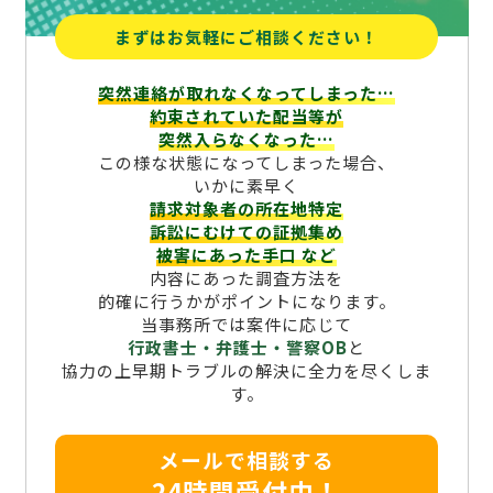
まずはお気軽にご相談ください！
突然連絡が取れなくなってしまった…
約束されていた配当等が
突然入らなくなった…
この様な状態になってしまった場合、
いかに素早く
請求対象者の所在地特定
訴訟にむけての証拠集め
被害にあった手口
など
内容にあった調査方法を
的確に行うかがポイントになります。
当事務所では案件に応じて
行政書士・弁護士・警察OB
と
協力の上早期トラブルの解決に全力を尽くしま
す。
メールで相談する
24時間受付中！