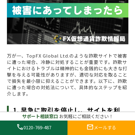
万が一、TopFX Global Ltd.のような詐欺サイトで被害
に遭った場合、冷静に対処することが重要です。詐欺サ
イトにおけるトラブルは精神的にも金銭的にも大きな打
撃を与える可能性がありますが、適切な対応を取ること
で損失を最小限に抑えることができます。以下に、詐欺
に遭った場合の対処法について、具体的なステップを紹
介します。
1. 早急に取引を停止し、サイトを利
サポート相談窓口
お気軽にご相談ください！
用しない
call
mail
0120-769-487
メールする
まず最初にすべきことは、
すぐに取引を停止し、TopFX