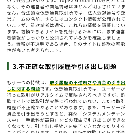
いう共通点があります。TopFX Global Ltd.も例外では
なく、その運営者や関連情報はほとんど明示されていま
せん。合法的な仮想通貨取引所では、法人登録番号や運
営チームの名前、さらにはコンタクト情報が公開されて
いますが、詐欺業者は通常、これらの情報を隠蔽してい
ます。信頼できるサイトを見分けるためには、まず運営
者情報がしっかりと公開されているかを確認しましょ
う。情報が不透明である場合、そのサイトは詐欺の可能
性が高いと考えられます。
3.不正確な取引履歴や引き出し問題
もう一つの特徴は、
取引履歴の不透明さや資金の引き出
しに関する問題
です。仮想通貨取引所では、ユーザーが
行った取引がリアルタイムで反映されるべきですが、詐
欺サイトでは取引が実際に行われていない、または取引
履歴が不正確であることがあります。また、ユーザーが
資金を引き出そうとすると、突然「システムメンテナン
ス中」「手数料が高額」などの理由で引き出しができな
くなったり、引き出し手続きを完了できなかったりする
ことがよくあります。これも、ほかの詐欺サイトと共通