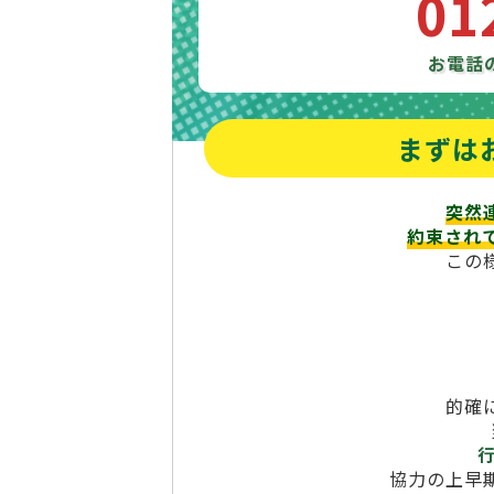
01
お電話
まずは
突然
約束され
この
的確
協力の上早