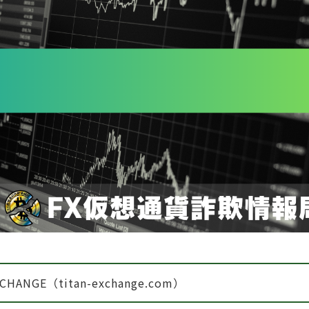
XCHANGE（titan-exchange.com）