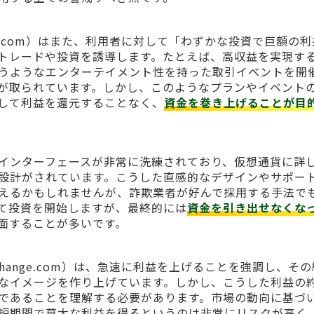
xchange.com）はまた、利用者に対して「わずかな投資で巨額の
トレードや投資を誘導します。たとえば、高収益を実現す
うようなエンターテイメント性を持った取引イベントを開
が取られています。しかし、このようなプランやイベント
して利益を還元することなく、
資金を巻き上げることが目
インターフェースが非常に洗練されており、仮想通貨に詳
設計がされています。こうした直感的なデザインやサポー
えるかもしれませんが、詐欺業者が好んで採用する手法で
て投資を開始しますが、最終的には
資金を引き出せなくな
面することが多いです。
n-exchange.com）は、急速に利益を上げることを強調し、そ
なイメージを作り上げています。しかし、こうした利益の
であることを理解する必要があります。市場の動向に基づ
短期間で莫大な利益を得るというのは非常にリスクが高く