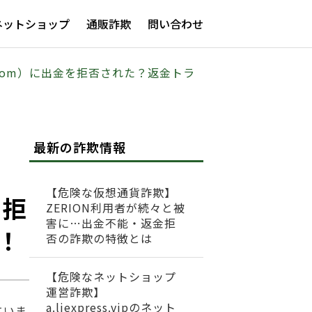
ネットショップ
通販詐欺
問い合わせ
nge.com）に出金を拒否された？返金トラ
最新の詐欺情報
【危険な仮想通貨詐欺】
を拒
ZERION利用者が続々と被
害に…出金不能・返金拒
！
否の詐欺の特徴とは
【危険なネットショップ
運営詐欺】
a.liexpress.vipのネット
ていま