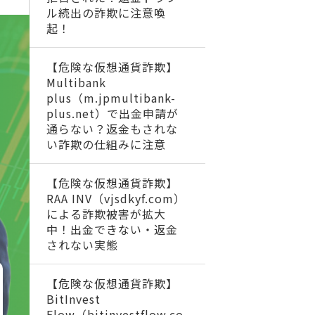
ル続出の詐欺に注意喚
起！
【危険な仮想通貨詐欺】
Multibank
plus（m.jpmultibank-
plus.net）で出金申請が
通らない？返金もされな
い詐欺の仕組みに注意
【危険な仮想通貨詐欺】
RAA INV（vjsdkyf.com）
による詐欺被害が拡大
中！出金できない・返金
されない実態
【危険な仮想通貨詐欺】
BitInvest
Flow（bitinvestflow.co