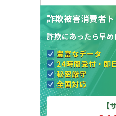
詐欺被害消費者ト
詐欺にあったら
早め
豊富なデータ
24時間受付・即
秘密厳守
全国対応
【