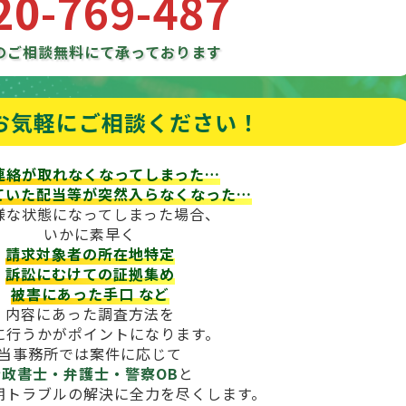
20-769-487
のご相談
無料にて承っております
お気軽にご相談ください！
連絡が取れなくなってしまった…
ていた配当等が
突然入らなくなった…
様な状態になってしまった場合、
いかに素早く
請求対象者の所在地特定
訴訟にむけての証拠集め
被害にあった手口
など
内容にあった調査方法を
に行うかがポイントになります。
当事務所では案件に応じて
行政書士・弁護士・警察OB
と
期トラブルの解決に全力を尽くします。