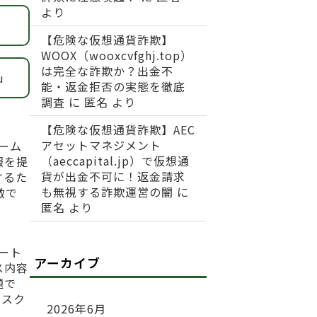
より
【危険な仮想通貨詐欺】
WOOX（wooxcvfghj.top）
は完全な詐欺か？出金不
u
能・返金拒否の実態を徹底
調査
に
匿名
より
【危険な仮想通貨詐欺】AEC
アセットマネジメント
ォーム
（aeccapital.jp）で仮想通
報を提
貨が出金不可に！返金請求
するた
も無視する詐欺運営の闇
に
徴で
匿名
より
ポート
アーカイブ
ス内容
題で
リスク
2026年6月