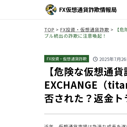
FX仮想通貨詐欺情報局
TOP
>
FX投資・仮想通貨詐欺
>
【危険
ブル続出の詐欺に注意喚起！
2025年7月2
FX投資・仮想通貨詐欺
schedule
【危険な仮想通貨詐
EXCHANGE（tit
否された？返金ト
近年、仮想通貨市場は急速な成長を遂