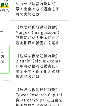
ショップ運営詐欺に注
や仮想
意！出金できず返金も不
されて
可の実態とは
【危険な仮想通貨詐欺】
ー
Margex（margex.com）
詐欺に注意！出金停止と
返金拒否の被害が急増中
らに
【危険な仮想通貨詐欺】
る方
Bitunix（bitunix.com）
。あ
利用者が続々と被害に…
出金不能・返金拒否の詐
欺の特徴とは
【危険な仮想通貨詐欺】
Tower Research Capital
偽（trcam.vip）に出金を
拒否された？返金トラブ