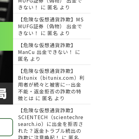
MUFG証券（偽物） 出金で
きない！
に
匿名
より
【危険な仮想通貨詐欺】MS
MUFG証券（偽物） 出金で
きない！
に
匿名
より
【危険な仮想通貨詐欺】
ManCu 出金できない！
に
匿名
より
【危険な仮想通貨詐欺】
Bitunix（bitunix.com）利
用者が続々と被害に…出金
不能・返金拒否の詐欺の特
徴とは
に
匿名
より
【危険な仮想通貨詐欺】
SCIENTECH（scientechre
search.io）に出金を拒否さ
れた？返金トラブル続出の
詐欺に注意喚起！
に
匿名