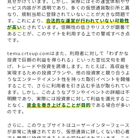
見せかけています。しかし、実際にはその運営体制やサ
ービス内容が不透明であり、多くの仮想通貨取引所と異
なり、規制当局に登録されていないことが大きな問題で
す。これにより、
合法的な運営が行われていない可能性
が高い
とされています。信頼性の低さやリスクが顕著で
あることが、このサイトを利用する上での警戒すべき点
です。
temu.crtvup.comはまた、利用者に対して「わずかな
投資で巨額の利益を得られる」といった宣伝文句を掲
げ、トレードや投資を誘導します。たとえば、高収益を
実現するための投資プランや、他の投資家と競り合うよ
うなエンターテイメント性を持った取引イベントを開催
することで、さらに利用者を引き込む手法が取られてい
ます。しかし、このようなプランやイベントの詳細は不
明瞭であり、実際には投資家に対して利益を還元するこ
となく、
資金を巻き上げることが目的
である場合が多い
のです。
さらに、このウェブサイトはユーザーインターフェース
が非常に洗練されており、仮想通貨に詳しくない初心者
でも簡単に操作できるような設計がされています。こう