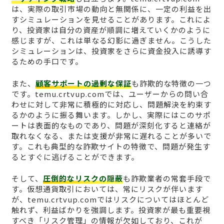
は、実際の取引市場の動向と無関係に、一定の利益を出
すシミュレーションを見せることがあります。これによ
り、投資家は自分の資産が順調に増えていくかのように
感じますが、これは単なる幻影に過ぎません。こうした
シミュレーションは、投資家をさらに資金投入に誘導す
るための手口です。
また、
顧客サポートの過剰な保証
も詐欺的な特徴の一つ
です。temu.crtvup.comでは、ユーザーからの問い合
わせに対して非常に積極的に対応し、問題解決を約束す
るかのように振る舞います。しかし、実際にはこのサポ
ートは表面的なものであり、問題が深刻化すると連絡が
取れなくなる、または支援が非常に遅れることが多いで
す。これも典型的な詐欺サイトの特徴で、問題が発生す
るとすぐに逃げることができます。
そして、
圧倒的なリスクの隠蔽
も詐欺業者の常套手段で
す。仮想通貨取引においては、常にリスクが伴います
が、temu.crtvup.comではリスクについてはほとんど
触れず、利益ばかりを強調します。投資家が最も重要視
すべき「リスク管理」の情報が欠如しており、これが