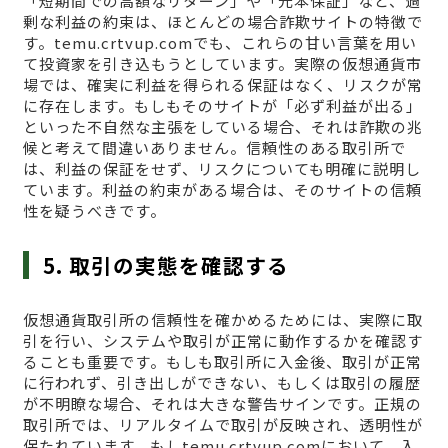
「短期間での高額なリターン」や「元本保証」など、過
剰な利益の約束は、ほとんどの場合詐欺サイトの特徴で
す。temu.crtvup.comでも、これらの甘い言葉を用い
て投資家を引き込もうとしています。実際の仮想通貨市
場では、確実に利益を得られる保証はなく、リスクが常
に存在します。もしもそのサイトが「必ず利益が出る」
といった不自然な主張をしている場合、それは詐欺の兆
候と考えて間違いありません。信頼性のある取引所で
は、利益の保証をせず、リスクについても明確に説明し
ています。利益の約束がある場合は、そのサイトの信頼
性を疑うべきです。
5. 取引の実態を確認する
仮想通貨取引所の信頼性を確かめるためには、実際に取
引を行い、システムや取引が正常に動作するかを確認す
ることも重要です。もしも取引所に入金後、取引が正常
に行われず、引き出しができない、もしくは取引の履歴
が不明瞭な場合、それは大きな警告サインです。正規の
取引所では、リアルタイムで取引が反映され、透明性が
保たれています。もしtemu.crtvup.comにおいて、入