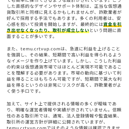
した直感的なデザインやサポート体制は、正当な仮想通
貨取引所と同様に見えるかもしれませんが、詐欺業者が
好んで採用する手法でもあります。多くの利用者は、安
心感を抱いて投資を開始しますが、最終的には
資金を引
き出せなくなったり、取引が成立しない
という問題に直
面することが多いです。
また、temu.crtvup.comは、急速に利益を上げること
を強調し、その結果、短期間で高い利益を得られるよう
なイメージを作り上げています。しかし、こうした利益
の約束は仮想通貨市場ではほとんど実現不可能であるこ
とを理解する必要があります。市場の動向に基づいて利
益を得ることはもちろん可能ですが、短期間で莫大な利
益を得るというのは非常にリスクが高く、詐欺業者がよ
く使う手口です。
加えて、サイト上で提供される情報の多くが曖昧であ
り、明確な運営者情報や実績が示されていません。信頼
性のある取引所では、通常、法人登録情報や監査結果、
取引所の運営方針が詳細に公開されていますが、
temu.crtvup.comではそのような情報は確認できませ