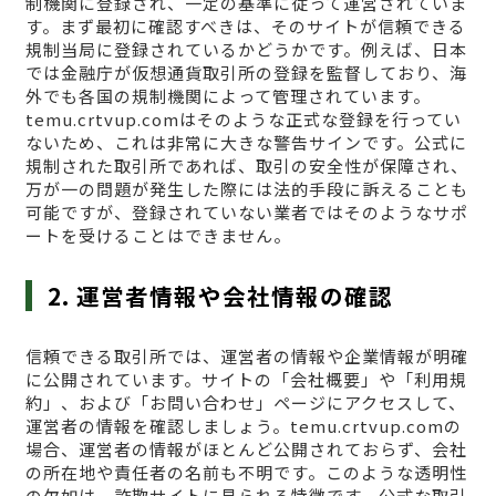
制機関に登録され、一定の基準に従って運営されていま
す。まず最初に確認すべきは、そのサイトが信頼できる
規制当局に登録されているかどうかです。例えば、日本
では金融庁が仮想通貨取引所の登録を監督しており、海
外でも各国の規制機関によって管理されています。
temu.crtvup.comはそのような正式な登録を行ってい
ないため、これは非常に大きな警告サインです。公式に
規制された取引所であれば、取引の安全性が保障され、
万が一の問題が発生した際には法的手段に訴えることも
可能ですが、登録されていない業者ではそのようなサポ
ートを受けることはできません。
2. 運営者情報や会社情報の確認
信頼できる取引所では、運営者の情報や企業情報が明確
に公開されています。サイトの「会社概要」や「利用規
約」、および「お問い合わせ」ページにアクセスして、
運営者の情報を確認しましょう。temu.crtvup.comの
場合、運営者の情報がほとんど公開されておらず、会社
の所在地や責任者の名前も不明です。このような透明性
の欠如は、詐欺サイトに見られる特徴です。公式な取引