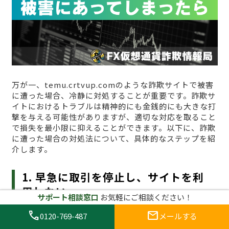
万が一、temu.crtvup.comのような詐欺サイトで被害
に遭った場合、冷静に対処することが重要です。詐欺サ
イトにおけるトラブルは精神的にも金銭的にも大きな打
撃を与える可能性がありますが、適切な対応を取ること
で損失を最小限に抑えることができます。以下に、詐欺
に遭った場合の対処法について、具体的なステップを紹
介します。
1. 早急に取引を停止し、サイトを利
用しない
サポート相談窓口
お気軽にご相談ください！
call
mail
0120-769-487
メールする
まず最初にすべきことは、
すぐに取引を停止し、