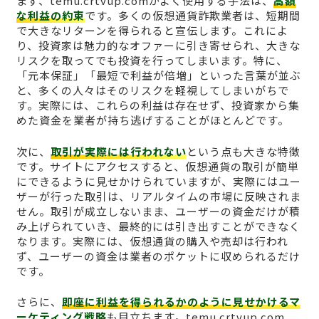
まず、temu.crtvup.comがよく使用する手法は、
高額
な利益の約束
です。多くの仮想通貨詐欺業者は、短期間
で大きなリターンを得られると宣伝します。これによ
り、投資家は魅力的なオファーに引き寄せられ、大きな
リスクを取ってでも投資を行ってしまいます。特に、
「元本保証」「最短で利益が倍増」といった言葉が並ぶ
と、多くの人々はそのリスクを軽視してしまいがちで
す。実際には、これらの利益は存在せず、投資家から集
めた資金を業者が持ち逃げすることがほとんどです。
次に、
取引が実際には行われない
という点も大きな特徴
です。サイトにアクセスすると、仮想通貨の取引が簡単
にできるように見せかけられていますが、実際にはユー
ザーが行った取引は、リアルタイムの市場に反映されま
せん。取引が成立しないまま、ユーザーの資金だけが積
み上げられていき、最終的には引き出すことができなく
なります。実際には、仮想通貨の購入や売却は行われ
ず、ユーザーの資金は業者のポケットに収められるだけ
です。
さらに、
即座に利益を得られるかのように見せかけるマ
ーケティング戦略
も目立ちます。temu.crtvup.com