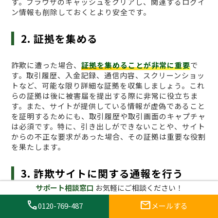
す。ブラウザのキャッシュをクリアし、関連するログイ
ン情報も削除しておくとより安全です。
2. 証拠を集める
詐欺に遭った場合、
証拠を集めることが非常に重要
で
す。取引履歴、入金記録、通信内容、スクリーンショッ
トなど、可能な限り詳細な証拠を収集しましょう。これ
らの証拠は後に被害届を提出する際に非常に役立ちま
す。また、サイトが提供している情報が虚偽であること
を証明するためにも、取引履歴や取引画面のキャプチャ
は必須です。特に、引き出しができないことや、サイト
からの不正な要求があった場合、その証拠は重要な役割
を果たします。
3. 詐欺サイトに関する通報を行う
サポート相談窓口
お気軽にご相談ください！
次に、
詐欺行為を通報すること
が必要です。日本国内の
call
mail
0120-769-487
メールする
場合、仮想通貨に関する詐欺の被害は、金融庁や消費者