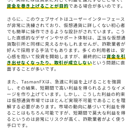
資金を巻き上げることが目的
である場合が多いのです。
さらに、このウェブサイトはユーザーインターフェース
が非常に洗練されており、仮想通貨に詳しくない初心者
でも簡単に操作できるような設計がされています。こう
した直感的なデザインやサポート体制は、正当な仮想通
貨取引所と同様に見えるかもしれませんが、詐欺業者が
好んで採用する手法でもあります。多くの利用者は、安
心感を抱いて投資を開始しますが、最終的には
資金を引
き出せなくなったり、取引が成立しない
という問題に直
面することが多いです。
また、TasmanFXは、急速に利益を上げることを強調
し、その結果、短期間で高い利益を得られるようなイメ
ージを作り上げています。しかし、こうした利益の約束
は仮想通貨市場ではほとんど実現不可能であることを理
解する必要があります。市場の動向に基づいて利益を得
ることはもちろん可能ですが、短期間で莫大な利益を得
るというのは非常にリスクが高く、詐欺業者がよく使う
手口です。