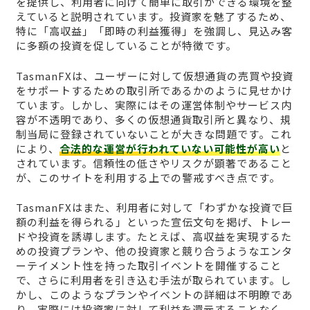
を提供し、利用者に向けて簡単に取引ができる環境を整
えていると説明されています。投資家を魅了するため、
特に「高収益」「即時の利益獲得」を強調し、見込み客
に多額の投資を促していることが特徴です。
TasmanFXは、ユーザーに対して仮想通貨の売買や投資
をサポートするための取引所であるかのように見せかけ
ています。しかし、実際にはその運営体制やサービス内
容が不透明であり、多くの仮想通貨取引所と異なり、規
制当局に登録されていないことが大きな問題です。これ
により、
合法的な運営が行われていない可能性が高い
と
されています。信頼性の低さやリスクが顕著であること
が、このサイトを利用する上での警戒すべき点です。
TasmanFXはまた、利用者に対して「わずかな投資で巨
額の利益を得られる」といった宣伝文句を掲げ、トレー
ドや投資を誘導します。たとえば、高収益を実現するた
めの投資プランや、他の投資家と競り合うようなエンタ
ーテイメント性を持った取引イベントを開催すること
で、さらに利用者を引き込む手法が取られています。し
かし、このようなプランやイベントの詳細は不明瞭であ
り、実際には投資家に対して利益を還元することなく、