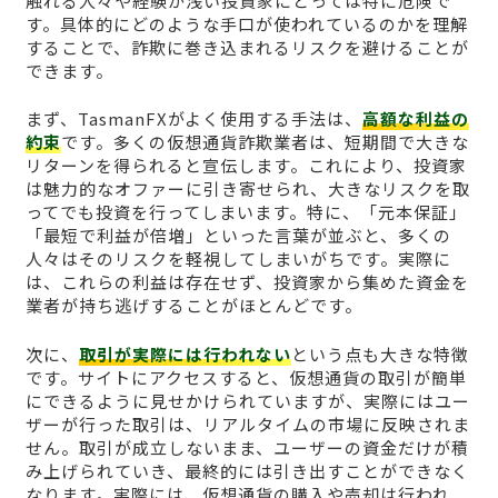
触れる人々や経験が浅い投資家にとっては特に危険で
す。具体的にどのような手口が使われているのかを理解
することで、詐欺に巻き込まれるリスクを避けることが
できます。
まず、TasmanFXがよく使用する手法は、
高額な利益の
約束
です。多くの仮想通貨詐欺業者は、短期間で大きな
リターンを得られると宣伝します。これにより、投資家
は魅力的なオファーに引き寄せられ、大きなリスクを取
ってでも投資を行ってしまいます。特に、「元本保証」
「最短で利益が倍増」といった言葉が並ぶと、多くの
人々はそのリスクを軽視してしまいがちです。実際に
は、これらの利益は存在せず、投資家から集めた資金を
業者が持ち逃げすることがほとんどです。
次に、
取引が実際には行われない
という点も大きな特徴
です。サイトにアクセスすると、仮想通貨の取引が簡単
にできるように見せかけられていますが、実際にはユー
ザーが行った取引は、リアルタイムの市場に反映されま
せん。取引が成立しないまま、ユーザーの資金だけが積
み上げられていき、最終的には引き出すことができなく
なります。実際には、仮想通貨の購入や売却は行われ