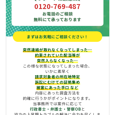
0120-769-487
お電話のご相談
無料にて承っております
まずはお気軽にご相談ください！
突然連絡が取れなくなってしまった…
約束されていた配当等が
突然入らなくなった…
この様な状態になってしまった場合、
いかに素早く
請求対象者の所在地特定
訴訟にむけての証拠集め
被害にあった手口
など
内容にあった調査方法を
的確に行うかがポイントになります。
当事務所では案件に応じて
行政書士・弁護士・警察OB
と
協力の上早期トラブルの解決に全力を尽くしま