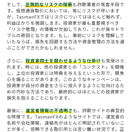
そして、
圧倒的なリスクの隠蔽
も詐欺業者の常套手段で
す。仮想通貨取引においては、常にリスクが伴います
が、TasmanFXではリスクについてはほとんど触れず、
利益ばかりを強調します。投資家が最も重要視すべき
「リスク管理」の情報が欠如しており、これが後々トラ
ブルの原因となります。もし、事前にリスクを理解して
いたならば、損失を回避する方法や資金管理の方法を選
ぶことができたかもしれません。
さらに、
投資家同士を競わせるような仕掛け
も見受けら
れます。時には、他の投資家との「コンテスト」を開催
し、上位の投資家には特典を与えるといった形で、競争
心を煽ることがあります。このようなキャンペーンは、
投資家が自分の資金をさらに投入するように仕向けるた
めの巧妙な方法であり、最終的にはほとんどの投資家が
損失を抱えることになります。
最後に、
運営者情報の不透明さ
も、詐欺サイトの典型的
な特徴です。TasmanFXのようなサイトでは、運営者の
名前や会社情報、連絡先がほとんど明記されていないこ
とが多く、信頼できる取引所とは言い難い状況です。正