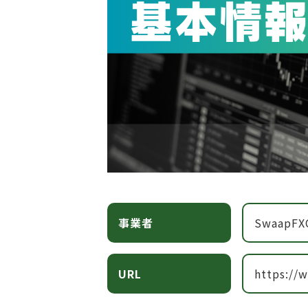
事業者
SwaapFX
URL
https://