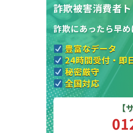
詐欺被害消費者ト
詐欺にあったら
早め
豊富なデータ
24時間受付・即
秘密厳守
全国対応
【
01