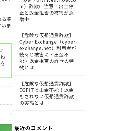
m）詐欺に注意！出金停
止と返金拒否の被害が急
増中
れる業
ていま
【危険な仮想通貨詐欺】
Cyber Exchange（cyber-
exchange.net）利用者が
に
続々と被害に…出金不
に投
能・返金拒否の詐欺の特
産を
徴とは
【危険な仮想通貨詐欺】
EGPITで出金不能！返金
もされない仮想通貨詐欺
の実態とは
最近のコメント