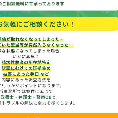
のご相談
無料にて承っております
お気軽にご相談ください！
連絡が取れなくなってしまった…
ていた配当等が
突然入らなくなった…
様な状態になってしまった場合、
いかに素早く
請求対象者の所在地特定
訴訟にむけての証拠集め
被害にあった手口
など
内容にあった調査方法を
に行うかがポイントになります。
当事務所では案件に応じて
行政書士・弁護士・警察OB
と
期トラブルの解決に全力を尽くします。