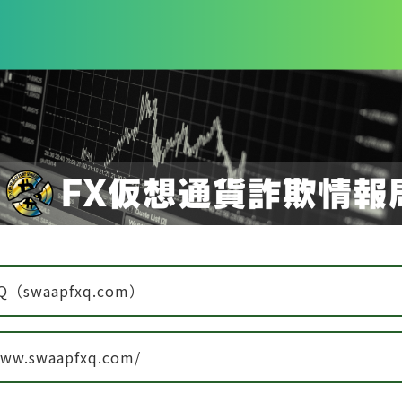
Q（swaapfxq.com）
www.swaapfxq.com/