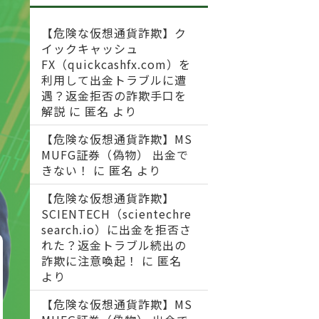
【危険な仮想通貨詐欺】ク
イックキャッシュ
FX（quickcashfx.com）を
利用して出金トラブルに遭
遇？返金拒否の詐欺手口を
解説
に
匿名
より
【危険な仮想通貨詐欺】MS
MUFG証券（偽物） 出金で
きない！
に
匿名
より
【危険な仮想通貨詐欺】
SCIENTECH（scientechre
search.io）に出金を拒否さ
れた？返金トラブル続出の
詐欺に注意喚起！
に
匿名
より
【危険な仮想通貨詐欺】MS