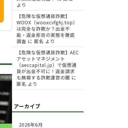
より
【危険な仮想通貨詐欺】
WOOX（wooxcvfghj.top）
は完全な詐欺か？出金不
能・返金拒否の実態を徹底
調査
に
匿名
より
【危険な仮想通貨詐欺】AEC
アセットマネジメント
（aeccapital.jp）で仮想通
貨が出金不可に！返金請求
も無視する詐欺運営の闇
に
匿名
より
アーカイブ
2026年6月