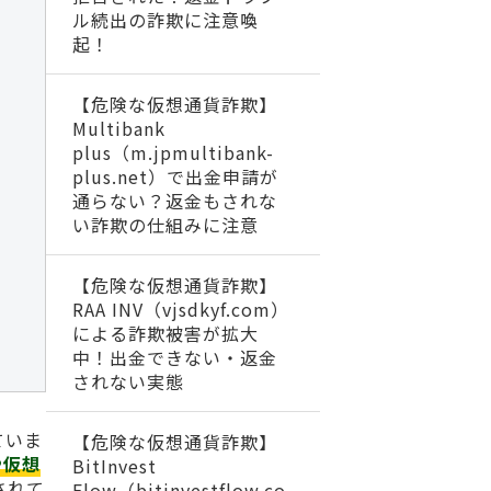
ル続出の詐欺に注意喚
起！
【危険な仮想通貨詐欺】
Multibank
plus（m.jpmultibank-
plus.net）で出金申請が
通らない？返金もされな
い詐欺の仕組みに注意
【危険な仮想通貨詐欺】
RAA INV（vjsdkyf.com）
による詐欺被害が拡大
中！出金できない・返金
されない実態
ていま
【危険な仮想通貨詐欺】
や仮想
BitInvest
されて
Flow（bitinvestflow.co