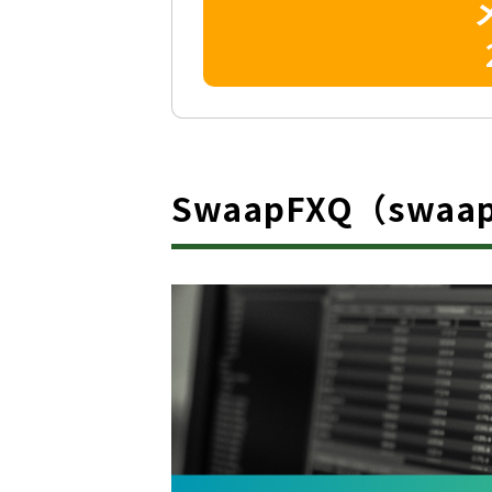
SwaapFXQ（swa