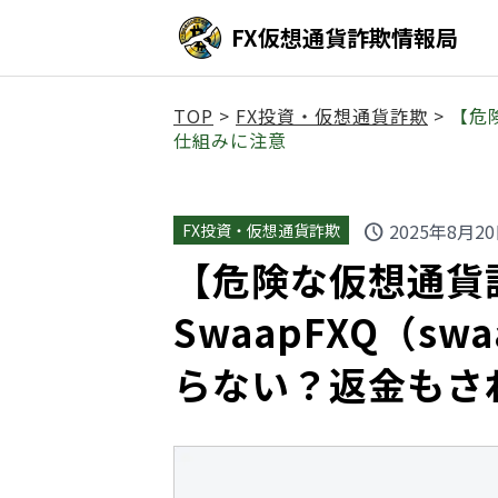
FX仮想通貨詐欺情報局
TOP
>
FX投資・仮想通貨詐欺
>
【危
仕組みに注意
2025年8月2
FX投資・仮想通貨詐欺
schedule
【危険な仮想通貨
SwaapFXQ（sw
らない？返金もさ