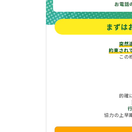
お電話
まずは
突然
約束され
この
的確
協力の上早