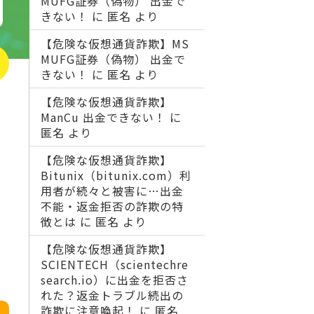
MUFG証券（偽物） 出金で
きない！
に
匿名
より
【危険な仮想通貨詐欺】MS
MUFG証券（偽物） 出金で
きない！
に
匿名
より
【危険な仮想通貨詐欺】
ManCu 出金できない！
に
匿名
より
【危険な仮想通貨詐欺】
Bitunix（bitunix.com）利
用者が続々と被害に…出金
不能・返金拒否の詐欺の特
徴とは
に
匿名
より
【危険な仮想通貨詐欺】
SCIENTECH（scientechre
search.io）に出金を拒否さ
れた？返金トラブル続出の
詐欺に注意喚起！
に
匿名