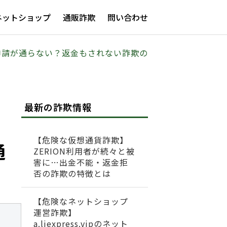
ネットショップ
通販詐欺
問い合わせ
で出金申請が通らない？返金もされない詐欺の
最新の詐欺情報
【危険な仮想通貨詐欺】
通
ZERION利用者が続々と被
害に…出金不能・返金拒
否の詐欺の特徴とは
【危険なネットショップ
運営詐欺】
a.liexpress.vipのネット