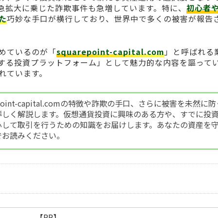
急拡大に乗じた詐欺事件も急増しています。特に、
初心者
た
巧妙な手口が横行しており、世界中で多くの被害が報告
めているのが「
squarepoint-capital.com
」と呼ばれる
する投資プラットフォーム」として魅力的な内容を謳って
れています。
point-capital.comの特徴や詐欺の手口、さらに被害を未然に防
詳しく解説します。仮想通貨投資に興味のある方や、すでに投
心して取引を行うための知識をお届けします。あなたの資産を
でお読みください。
【PR】