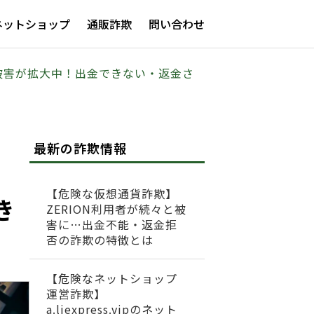
ネットショップ
通販詐欺
問い合わせ
よる詐欺被害が拡大中！出金できない・返金さ
最新の詐欺情報
【危険な仮想通貨詐欺】
き
ZERION利用者が続々と被
害に…出金不能・返金拒
否の詐欺の特徴とは
【危険なネットショップ
運営詐欺】
a.liexpress.vipのネット