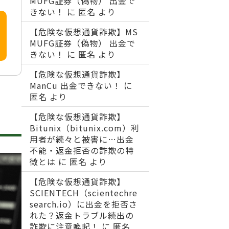
MUFG証券（偽物） 出金で
きない！
に
匿名
より
【危険な仮想通貨詐欺】MS
MUFG証券（偽物） 出金で
きない！
に
匿名
より
【危険な仮想通貨詐欺】
ManCu 出金できない！
に
匿名
より
【危険な仮想通貨詐欺】
Bitunix（bitunix.com）利
用者が続々と被害に…出金
不能・返金拒否の詐欺の特
徴とは
に
匿名
より
【危険な仮想通貨詐欺】
SCIENTECH（scientechre
search.io）に出金を拒否さ
れた？返金トラブル続出の
詐欺に注意喚起！
に
匿名