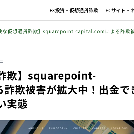
FX投資・仮想通貨詐欺
ECサイト・
な仮想通貨詐欺】squarepoint-capital.comに
2日
】squarepoint-
mによる詐欺被害が拡大中！出金で
い実態