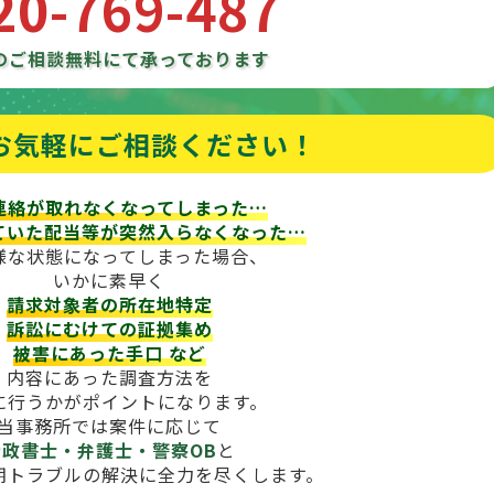
20-769-487
のご相談
無料にて承っております
お気軽にご相談ください！
連絡が取れなくなってしまった…
ていた配当等が
突然入らなくなった…
様な状態になってしまった場合、
いかに素早く
請求対象者の所在地特定
訴訟にむけての証拠集め
被害にあった手口
など
内容にあった調査方法を
に行うかがポイントになります。
当事務所では案件に応じて
行政書士・弁護士・警察OB
と
期トラブルの解決に全力を尽くします。