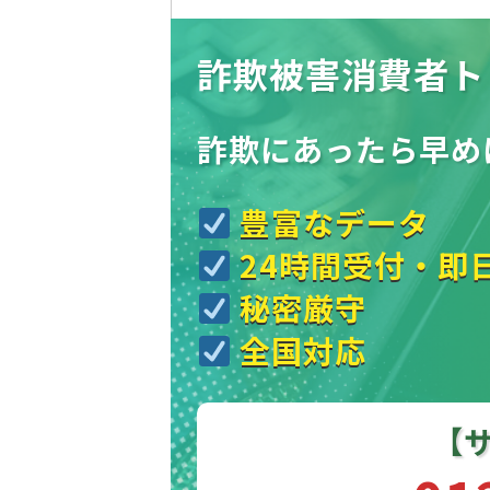
詐欺被害消費者ト
詐欺にあったら
早め
豊富なデータ
24時間受付・即
秘密厳守
全国対応
【