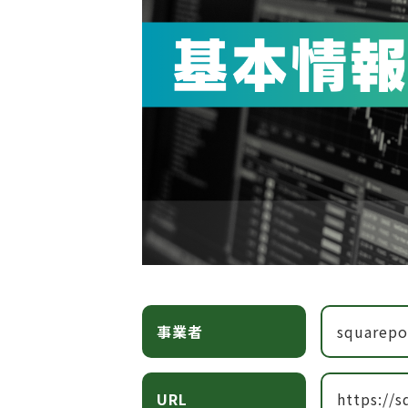
事業者
squarepo
URL
https://s