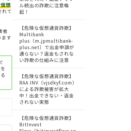
や仮想
ル続出の詐欺に注意喚
されて
起！
【危険な仮想通貨詐欺】
業者
Multibank
います
plus（m.jpmultibank-
plus.net）で出金申請が
通らない？返金もされな
い詐欺の仕組みに注意
ぐ
資を
守る
【危険な仮想通貨詐欺】
RAA INV（vjsdkyf.com）
による詐欺被害が拡大
中！出金できない・返金
されない実態
【危険な仮想通貨詐欺】
BitInvest
Flow（bitinvestflow.co