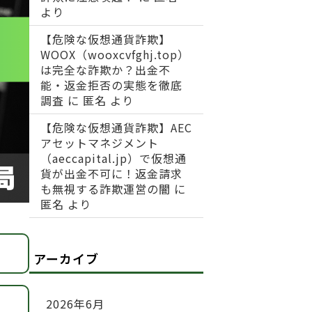
より
【危険な仮想通貨詐欺】
WOOX（wooxcvfghj.top）
は完全な詐欺か？出金不
能・返金拒否の実態を徹底
調査
に
匿名
より
【危険な仮想通貨詐欺】AEC
アセットマネジメント
（aeccapital.jp）で仮想通
貨が出金不可に！返金請求
も無視する詐欺運営の闇
に
匿名
より
アーカイブ
2026年6月