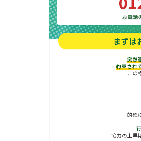
01
お電話
まずは
突然
約束され
この
的確
協力の上早