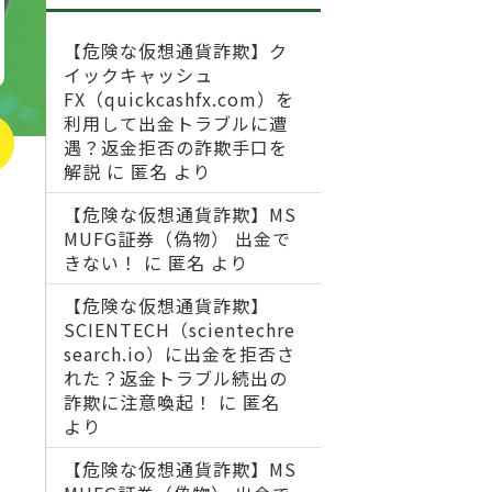
【危険な仮想通貨詐欺】ク
イックキャッシュ
FX（quickcashfx.com）を
利用して出金トラブルに遭
遇？返金拒否の詐欺手口を
解説
に
匿名
より
【危険な仮想通貨詐欺】MS
MUFG証券（偽物） 出金で
きない！
に
匿名
より
【危険な仮想通貨詐欺】
SCIENTECH（scientechre
search.io）に出金を拒否さ
れた？返金トラブル続出の
詐欺に注意喚起！
に
匿名
より
【危険な仮想通貨詐欺】MS