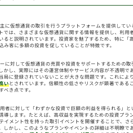
com」とは、主に仮想通貨の取引を行うプラットフォームを提供して
トでは、さまざまな仮想通貨に関する情報を提供し、利用
いると説明されています。投資家を魅了するため、特に「
込み客に多額の投資を促していることが特徴です。
omは、ユーザーに対して仮想通貨の売買や投資をサポートするための
しかし、実際にはその運営体制やサービス内容が不透明で
当局に登録されていないことが大きな問題です。これによ
高い
とされています。信頼性の低さやリスクが顕著である
すべき点です。
omはまた、利用者に対して「わずかな投資で巨額の利益を得られる」
誘導します。たとえば、高収益を実現するための投資プラ
テイメント性を持った取引イベントを開催することで、さ
。しかし、このようなプランやイベントの詳細は不明瞭で