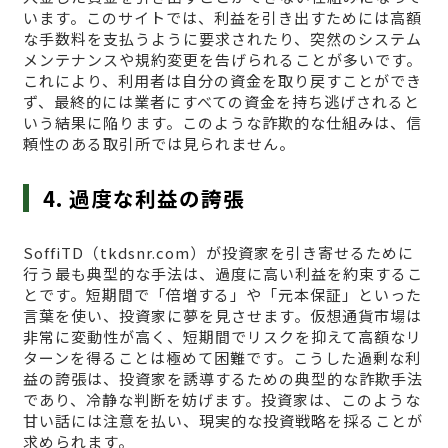
います。このサイトでは、利益を引き出すためには高額
な手数料を支払うように要求されたり、突然のシステム
メンテナンスや規約変更を告げられることが多いです。
これにより、利用者は自分の資金を取り戻すことができ
ず、最終的には業者にすべての資金を持ち逃げされると
いう結果に陥ります。このような詐欺的な仕組みは、信
頼性のある取引所では見られません。
4. 過度な利益の誇張
SoffiTD（tkdsnr.com）が投資家を引き寄せるために
行う最も典型的な手法は、過度に高い利益を約束するこ
とです。短期間で「倍増する」や「元本保証」といった
言葉を使い、投資家に夢を見させます。仮想通貨市場は
非常に変動性が高く、短期間でリスクを抑えて高額なリ
ターンを得ることは極めて困難です。こうした過剰な利
益の誇張は、投資家を誘導するための典型的な詐欺手法
であり、冷静な判断を妨げます。投資家は、このような
甘い話には注意を払い、現実的な投資戦略を採ることが
求められます。