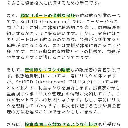
をさらに資金投入に誘導するための手口です。
また、
顧客サポートの過剰な保証
も詐欺的な特徴の一つ
です。SoffiTD（tkdsnr.com）では、ユーザーからの
問い合わせに対して非常に積極的に対応し、問題解決を
約束するかのように振る舞います。しかし、実際にはこ
のサポートは表面的なものであり、問題が深刻化すると
連絡が取れなくなる、または支援が非常に遅れることが
多いです。これも典型的な詐欺サイトの特徴で、問題が
発生するとすぐに逃げることができます。
そして、
圧倒的なリスクの隠蔽
も詐欺業者の常套手段で
す。仮想通貨取引においては、常にリスクが伴います
が、SoffiTD（tkdsnr.com）ではリスクについてはほ
とんど触れず、利益ばかりを強調します。投資家が最も
重要視すべき「リスク管理」の情報が欠如しており、こ
れが後々トラブルの原因となります。もし、事前にリス
クを理解していたならば、損失を回避する方法や資金管
理の方法を選ぶことができたかもしれません。
さらに、
投資家同士を競わせるような仕掛け
も見受けら