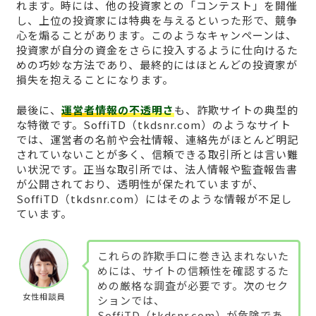
れます。時には、他の投資家との「コンテスト」を開催
し、上位の投資家には特典を与えるといった形で、競争
心を煽ることがあります。このようなキャンペーンは、
投資家が自分の資金をさらに投入するように仕向けるた
めの巧妙な方法であり、最終的にはほとんどの投資家が
損失を抱えることになります。
最後に、
運営者情報の不透明さ
も、詐欺サイトの典型的
な特徴です。SoffiTD（tkdsnr.com）のようなサイト
では、運営者の名前や会社情報、連絡先がほとんど明記
されていないことが多く、信頼できる取引所とは言い難
い状況です。正当な取引所では、法人情報や監査報告書
が公開されており、透明性が保たれていますが、
SoffiTD（tkdsnr.com）にはそのような情報が不足し
ています。
これらの詐欺手口に巻き込まれないた
めには、サイトの信頼性を確認するた
めの厳格な調査が必要です。次のセク
女性相談員
ションでは、
SoffiTD（tkdsnr.com）が危険であ