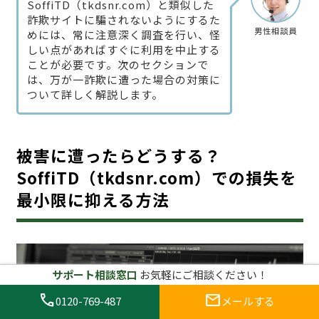
SoffiTD（tkdsnr.com）と類似した
詐欺サイトに騙されないようにするた
男性相談員
めには、常に注意深く調査を行い、怪
しい点があればすぐに利用を中止する
ことが必要です。次のセクションで
は、万が一詐欺に遭った場合の対策に
ついて詳しく解説します。
被害に遭ったらどうする？
SoffiTD（tkdsnr.com）での損失を
最小限に抑える方法
サポート相談窓口
お気軽にご相談ください！
call
mail
0120-769-487
メールする