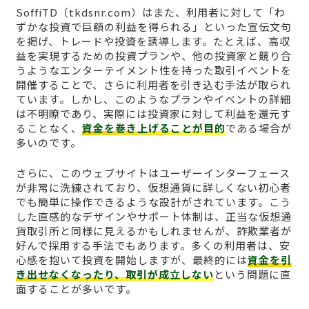
SoffiTD（tkdsnr.com）はまた、利用者に対して「わ
ずかな投資で巨額の利益を得られる」といった宣伝文句
を掲げ、トレードや投資を誘導します。たとえば、高収
益を実現するための投資プランや、他の投資家と競り合
うようなエンターテイメント性を持った取引イベントを
開催することで、さらに利用者を引き込む手法が取られ
ています。しかし、このようなプランやイベントの詳細
は不明瞭であり、実際には投資家に対して利益を還元す
ることなく、
資金を巻き上げることが目的
である場合が
多いのです。
さらに、このウェブサイトはユーザーインターフェース
が非常に洗練されており、仮想通貨に詳しくない初心者
でも簡単に操作できるような設計がされています。こう
した直感的なデザインやサポート体制は、正当な仮想通
貨取引所と同様に見えるかもしれませんが、詐欺業者が
好んで採用する手法でもあります。多くの利用者は、安
心感を抱いて投資を開始しますが、最終的には
資金を引
き出せなくなったり、取引が成立しない
という問題に直
面することが多いです。