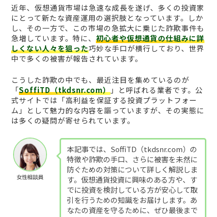
近年、仮想通貨市場は急速な成長を遂げ、多くの投資家
にとって新たな資産運用の選択肢となっています。しか
し、その一方で、この市場の急拡大に乗じた詐欺事件も
急増しています。特に、
初心者や仮想通貨の仕組みに詳
しくない人々を狙った
巧妙な手口が横行しており、世界
中で多くの被害が報告されています。
こうした詐欺の中でも、最近注目を集めているのが
「
SoffiTD（tkdsnr.com）
」と呼ばれる業者です。公
式サイトでは「高利益を保証する投資プラットフォー
ム」として魅力的な内容を謳っていますが、その実態に
は多くの疑問が寄せられています。
本記事では、SoffiTD（tkdsnr.com）の
特徴や詐欺の手口、さらに被害を未然に
防ぐための対策について詳しく解説しま
女性相談員
す。仮想通貨投資に興味のある方や、す
でに投資を検討している方が安心して取
引を行うための知識をお届けします。あ
なたの資産を守るために、ぜひ最後まで