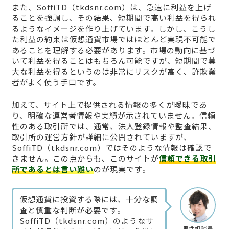
また、SoffiTD（tkdsnr.com）は、急速に利益を上げ
ることを強調し、その結果、短期間で高い利益を得られ
るようなイメージを作り上げています。しかし、こうし
た利益の約束は仮想通貨市場ではほとんど実現不可能で
あることを理解する必要があります。市場の動向に基づ
いて利益を得ることはもちろん可能ですが、短期間で莫
大な利益を得るというのは非常にリスクが高く、詐欺業
者がよく使う手口です。
加えて、サイト上で提供される情報の多くが曖昧であ
り、明確な運営者情報や実績が示されていません。信頼
性のある取引所では、通常、法人登録情報や監査結果、
取引所の運営方針が詳細に公開されていますが、
SoffiTD（tkdsnr.com）ではそのような情報は確認で
きません。この点からも、このサイトが
信頼できる取引
所であるとは言い難い
のが現実です。
仮想通貨に投資する際には、十分な調
査と慎重な判断が必要です。
SoffiTD（tkdsnr.com）のようなサ
男性相談員