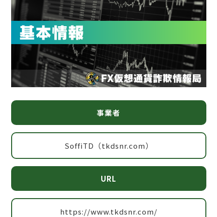
事業者
SoffiTD（tkdsnr.com）
URL
https://www.tkdsnr.com/