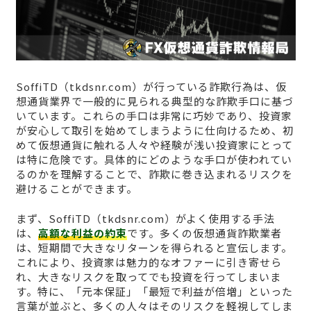
SoffiTD（tkdsnr.com）が行っている詐欺行為は、仮
想通貨業界で一般的に見られる典型的な詐欺手口に基づ
いています。これらの手口は非常に巧妙であり、投資家
が安心して取引を始めてしまうように仕向けるため、初
めて仮想通貨に触れる人々や経験が浅い投資家にとって
は特に危険です。具体的にどのような手口が使われてい
るのかを理解することで、詐欺に巻き込まれるリスクを
避けることができます。
まず、SoffiTD（tkdsnr.com）がよく使用する手法
は、
高額な利益の約束
です。多くの仮想通貨詐欺業者
は、短期間で大きなリターンを得られると宣伝します。
これにより、投資家は魅力的なオファーに引き寄せら
れ、大きなリスクを取ってでも投資を行ってしまいま
す。特に、「元本保証」「最短で利益が倍増」といった
言葉が並ぶと、多くの人々はそのリスクを軽視してしま