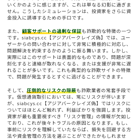
いくかのように感じますが、これは単なる幻影に過ぎま
せん。こうしたシミュレーションは、投資家をさらに資
金投入に誘導するための手口です。
また、
顧客サポートの過剰な保証
も詐欺的な特徴の一つ
です。siabcys.cc【アジアバークレイズ偽】では、ユー
ザーからの問い合わせに対して非常に積極的に対応し、
問題解決を約束するかのように振る舞います。しかし、
実際にはこのサポートは表面的なものであり、問題が深
刻化すると連絡が取れなくなる、または支援が非常に遅
れることが多いです。これも典型的な詐欺サイトの特徴
で、問題が発生するとすぐに逃げることができます。
そして、
圧倒的なリスクの隠蔽
も詐欺業者の常套手段で
す。仮想通貨取引においては、常にリスクが伴います
が、siabcys.cc【アジアバークレイズ偽】ではリスクに
ついてはほとんど触れず、利益ばかりを強調します。投
資家が最も重要視すべき「リスク管理」の情報が欠如し
ており、これが後々トラブルの原因となります。もし、
事前にリスクを理解していたならば、損失を回避する方
法や資金管理の方法を選ぶことができたかもしれませ