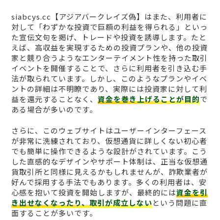
siabcys.cc【アジアバークレイズ偽】はまた、利用者に
対して「わずかな投資で巨額の利益を得られる」といっ
た宣伝文句を掲げ、トレードや投資を誘導します。たと
えば、高収益を実現するための投資プランや、他の投資
家と競り合うようなエンターテイメント性を持った取引
イベントを開催することで、さらに利用者を引き込む手
法が取られています。しかし、このようなプランやイベ
ントの詳細は不明瞭であり、実際には投資家に対して利
益を還元することなく、
資金を巻き上げることが目的
で
ある場合が多いのです。
さらに、このウェブサイトはユーザーインターフェース
が非常に洗練されており、仮想通貨に詳しくない初心者
でも簡単に操作できるような設計がされています。こう
した直感的なデザインやサポート体制は、正当な仮想通
貨取引所と同様に見えるかもしれませんが、詐欺業者が
好んで採用する手法でもあります。多くの利用者は、安
心感を抱いて投資を開始しますが、最終的には
資金を引
き出せなくなったり、取引が成立しない
という問題に直
面することが多いです。