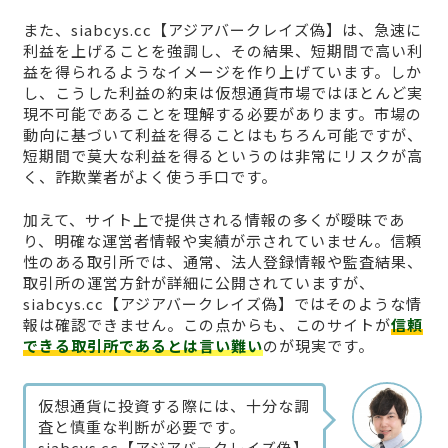
また、siabcys.cc【アジアバークレイズ偽】は、急速に
利益を上げることを強調し、その結果、短期間で高い利
益を得られるようなイメージを作り上げています。しか
し、こうした利益の約束は仮想通貨市場ではほとんど実
現不可能であることを理解する必要があります。市場の
動向に基づいて利益を得ることはもちろん可能ですが、
短期間で莫大な利益を得るというのは非常にリスクが高
く、詐欺業者がよく使う手口です。
加えて、サイト上で提供される情報の多くが曖昧であ
り、明確な運営者情報や実績が示されていません。信頼
性のある取引所では、通常、法人登録情報や監査結果、
取引所の運営方針が詳細に公開されていますが、
siabcys.cc【アジアバークレイズ偽】ではそのような情
報は確認できません。この点からも、このサイトが
信頼
できる取引所であるとは言い難い
のが現実です。
仮想通貨に投資する際には、十分な調
査と慎重な判断が必要です。
siabcys.cc【アジアバークレイズ偽】