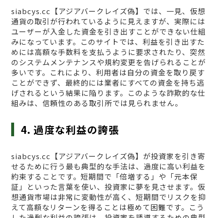
siabcys.cc【アジアバークレイズ偽】では、一見、仮想
通貨の取引が行われているように見えますが、実際には
ユーザーが入金した資金を引き出すことができない仕組
みになっています。このサイトでは、利益を引き出すた
めには高額な手数料を支払うように要求されたり、突然
のシステムメンテナンスや規約変更を告げられることが
多いです。これにより、利用者は自分の資金を取り戻す
ことができず、最終的には業者にすべての資金を持ち逃
げされるという結果に陥ります。このような詐欺的な仕
組みは、信頼性のある取引所では見られません。
4. 過度な利益の誇張
siabcys.cc【アジアバークレイズ偽】が投資家を引き寄
せるために行う最も典型的な手法は、過度に高い利益を
約束することです。短期間で「倍増する」や「元本保
証」といった言葉を使い、投資家に夢を見させます。仮
想通貨市場は非常に変動性が高く、短期間でリスクを抑
えて高額なリターンを得ることは極めて困難です。こう
した過剰な利益の誇張は、投資家を誘導するための典型