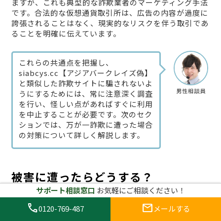
ますが、これも典型的な詐欺業者のマーケティング手法
です。合法的な仮想通貨取引所は、広告の内容が過度に
誇張されることはなく、現実的なリスクを伴う取引であ
ることを明確に伝えています。
これらの共通点を把握し、
siabcys.cc【アジアバークレイズ偽】
と類似した詐欺サイトに騙されないよ
男性相談員
うにするためには、常に注意深く調査
を行い、怪しい点があればすぐに利用
を中止することが必要です。次のセク
ションでは、万が一詐欺に遭った場合
の対策について詳しく解説します。
被害に遭ったらどうする？
siabcys.cc【アジアバークレイズ
サポート相談窓口
お気軽にご相談ください！
偽】での損失を最小限に抑える方法
call
mail
0120-769-487
メールする