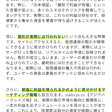
ます。特に、「元本保証」「最短で利益が倍増」といっ
た言葉が並ぶと、多くの人々はそのリスクを軽視してし
まいがちです。実際には、これらの利益は存在せず、投
資家から集めた資金を業者が持ち逃げすることがほとん
どです。
次に、
取引が実際には行われない
という点も大きな特徴
です。サイトにアクセスすると、仮想通貨の取引が簡単
にできるように見せかけられていますが、実際にはユー
ザーが行った取引は、リアルタイムの市場に反映されま
せん。取引が成立しないまま、ユーザーの資金だけが積
み上げられていき、最終的には引き出すことができなく
なります。実際には、仮想通貨の購入や売却は行われ
ず、ユーザーの資金は業者のポケットに収められるだけ
です。
さらに、
即座に利益を得られるかのように見せかけるマ
ーケティング戦略
も目立ちます。siabcys.cc【アジアバ
ークレイズ偽】は、実際の取引市場の動向と無関係に、
一定の利益を出すシミュレーションを見せることがあり
ます。これにより、投資家は自分の資産が順調に増えて