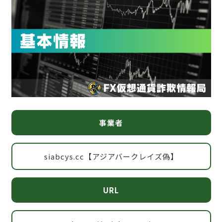
事業者
siabcys.cc【アジアバークレイズ偽】
URL