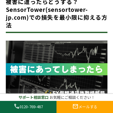
被害に遭ったらどうする？
SensorTower(sensortower-
jp.com)での損失を最小限に抑える方
法
サポート相談窓口
お気軽にご相談ください！
call
mail
0120-769-487
メールする
万が一、SensorTower(sensortower-jp.com)のよう
な詐欺サイトで被害に遭った場合、冷静に対処すること