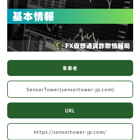
事業者
SensorTower(sensortower-jp.com)
URL
https://sensortower-jp.com/