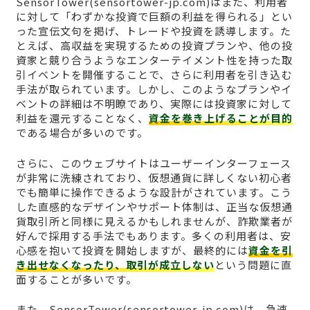
SensorTower(sensortower-jp.com)はまた、利用者
に対して「わずかな投資で巨額の利益を得られる」とい
った宣伝文句を掲げ、トレードや投資を誘導します。た
とえば、高収益を実現するための投資プランや、他の投
資家と競り合うようなエンターテイメント性を持った取
引イベントを開催することで、さらに利用者を引き込む
手法が取られています。しかし、このようなプランやイ
ベントの詳細は不明瞭であり、実際には投資家に対して
利益を還元することなく、
資金を巻き上げることが目的
である場合が多いのです。
さらに、このウェブサイトはユーザーインターフェース
が非常に洗練されており、仮想通貨に詳しくない初心者
でも簡単に操作できるような設計がされています。こう
した直感的なデザインやサポート体制は、正当な仮想通
貨取引所と同様に見えるかもしれませんが、詐欺業者が
好んで採用する手法でもあります。多くの利用者は、安
心感を抱いて投資を開始しますが、最終的には
資金を引
き出せなくなったり、取引が成立しない
という問題に直
面することが多いです。
また、SensorTower(sensortower-jp.com)は、急速