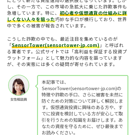
にとって新たな資産運用の選択肢となっています。しか
し、その一方で、この市場の急拡大に乗じた詐欺事件も
急増しています。特に、
初心者や仮想通貨の仕組みに詳
しくない人々を狙った
巧妙な手口が横行しており、世界
中で多くの被害が報告されています。
こうした詐欺の中でも、最近注目を集めているのが
「
SensorTower(sensortower-jp.com)
」と呼ばれ
る業者です。公式サイトでは「高利益を保証する投資プ
ラットフォーム」として魅力的な内容を謳っています
が、その実態には多くの疑問が寄せられています。
本記事では、
SensorTower(sensortower-jp.com)の
特徴や詐欺の手口、さらに被害を未然に
女性相談員
防ぐための対策について詳しく解説しま
す。仮想通貨投資に興味のある方や、す
でに投資を検討している方が安心して取
引を行うための知識をお届けします。あ
なたの資産を守るために、ぜひ最後まで
お読みください。