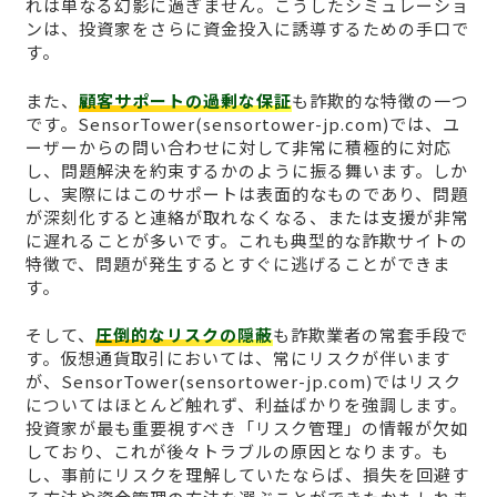
れは単なる幻影に過ぎません。こうしたシミュレーショ
ンは、投資家をさらに資金投入に誘導するための手口で
す。
また、
顧客サポートの過剰な保証
も詐欺的な特徴の一つ
です。SensorTower(sensortower-jp.com)では、ユ
ーザーからの問い合わせに対して非常に積極的に対応
し、問題解決を約束するかのように振る舞います。しか
し、実際にはこのサポートは表面的なものであり、問題
が深刻化すると連絡が取れなくなる、または支援が非常
に遅れることが多いです。これも典型的な詐欺サイトの
特徴で、問題が発生するとすぐに逃げることができま
す。
そして、
圧倒的なリスクの隠蔽
も詐欺業者の常套手段で
す。仮想通貨取引においては、常にリスクが伴います
が、SensorTower(sensortower-jp.com)ではリスク
についてはほとんど触れず、利益ばかりを強調します。
投資家が最も重要視すべき「リスク管理」の情報が欠如
しており、これが後々トラブルの原因となります。も
し、事前にリスクを理解していたならば、損失を回避す