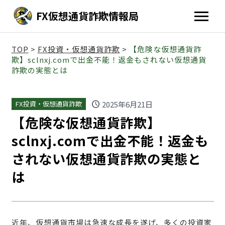
FX仮想通貨詐欺情報局
TOP
>
FX投資・仮想通貨詐欺
>
【危険な仮想通貨詐
欺】sclnxj.comで出金不能！返金もされない仮想通貨
詐欺の実態とは
schedule
2025年6月21日
FX投資・仮想通貨詐欺
【危険な仮想通貨詐欺】
sclnxj.comで出金不能！返金も
されない仮想通貨詐欺の実態と
は
近年、仮想通貨市場は急速な成長を遂げ、多くの投資家