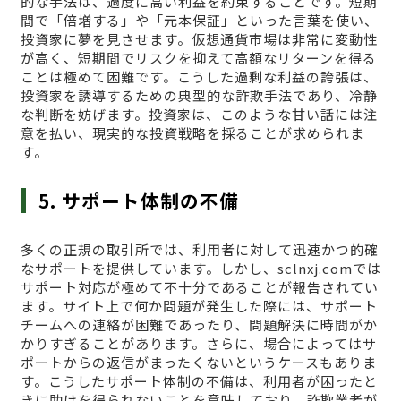
的な手法は、過度に高い利益を約束することです。短期
間で「倍増する」や「元本保証」といった言葉を使い、
投資家に夢を見させます。仮想通貨市場は非常に変動性
が高く、短期間でリスクを抑えて高額なリターンを得る
ことは極めて困難です。こうした過剰な利益の誇張は、
投資家を誘導するための典型的な詐欺手法であり、冷静
な判断を妨げます。投資家は、このような甘い話には注
意を払い、現実的な投資戦略を採ることが求められま
す。
5. サポート体制の不備
多くの正規の取引所では、利用者に対して迅速かつ的確
なサポートを提供しています。しかし、sclnxj.comでは
サポート対応が極めて不十分であることが報告されてい
ます。サイト上で何か問題が発生した際には、サポート
チームへの連絡が困難であったり、問題解決に時間がか
かりすぎることがあります。さらに、場合によってはサ
ポートからの返信がまったくないというケースもありま
す。こうしたサポート体制の不備は、利用者が困ったと
きに助けを得られないことを意味しており、詐欺業者が