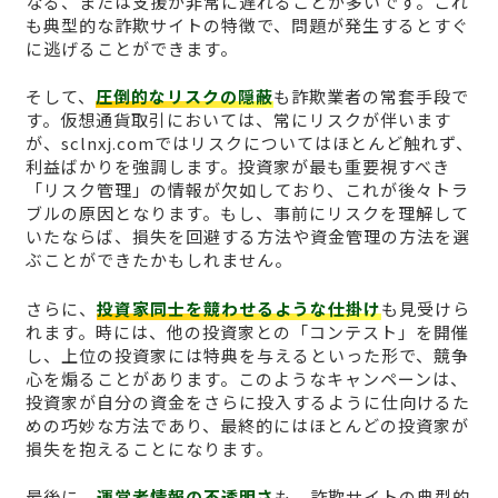
なる、または支援が非常に遅れることが多いです。これ
も典型的な詐欺サイトの特徴で、問題が発生するとすぐ
に逃げることができます。
そして、
圧倒的なリスクの隠蔽
も詐欺業者の常套手段で
す。仮想通貨取引においては、常にリスクが伴います
が、sclnxj.comではリスクについてはほとんど触れず、
利益ばかりを強調します。投資家が最も重要視すべき
「リスク管理」の情報が欠如しており、これが後々トラ
ブルの原因となります。もし、事前にリスクを理解して
いたならば、損失を回避する方法や資金管理の方法を選
ぶことができたかもしれません。
さらに、
投資家同士を競わせるような仕掛け
も見受けら
れます。時には、他の投資家との「コンテスト」を開催
し、上位の投資家には特典を与えるといった形で、競争
心を煽ることがあります。このようなキャンペーンは、
投資家が自分の資金をさらに投入するように仕向けるた
めの巧妙な方法であり、最終的にはほとんどの投資家が
損失を抱えることになります。
最後に、
運営者情報の不透明さ
も、詐欺サイトの典型的