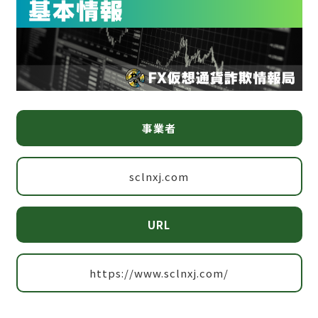
事業者
sclnxj.com
URL
https://www.sclnxj.com/