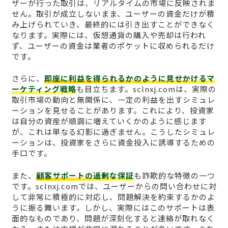
ザーが行った取引は、リアルタイムの市場に反映されま
せん。取引が成立しないまま、ユーザーの資金だけが積
み上げられていき、最終的には引き出すことができなく
なります。実際には、仮想通貨の購入や売却は行われ
ず、ユーザーの資金は業者のポケットに収められるだけ
です。
さらに、
即座に利益を得られるかのように見せかけるマ
ーケティング戦略
も目立ちます。sclnxj.comは、実際の
取引市場の動向と無関係に、一定の利益を出すシミュレ
ーションを見せることがあります。これにより、投資家
は自分の資産が順調に増えていくかのように感じます
が、これは単なる幻影に過ぎません。こうしたシミュレ
ーションは、投資家をさらに資金投入に誘導するための
手口です。
また、
顧客サポートの過剰な保証
も詐欺的な特徴の一つ
です。sclnxj.comでは、ユーザーからの問い合わせに対
して非常に積極的に対応し、問題解決を約束するかのよ
うに振る舞います。しかし、実際にはこのサポートは表
面的なものであり、問題が深刻化すると連絡が取れなく