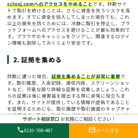
sclnxj.comへのアクセスをやめること
です。詐欺サイ
トで取引を続けることは、さらに資金を失うリスクを高
めます。すでに資金を投入してしまった場合でも、これ
以上の損失を防ぐためには、冷静に取引を停止し、プラ
ットフォームへのアクセスを避けることが最も効果的で
す。ブラウザのキャッシュをクリアし、関連するログイ
ン情報も削除しておくとより安全です。
2. 証拠を集める
詐欺に遭った場合、
証拠を集めることが非常に重要
で
す。取引履歴、入金記録、通信内容、スクリーンショッ
トなど、可能な限り詳細な証拠を収集しましょう。これ
らの証拠は後に被害届を提出する際に非常に役立ちま
す。また、サイトが提供している情報が虚偽であること
を証明するためにも、取引履歴や取引画面のキャプチャ
は必須です。特に、引き出しができないことや、サイト
サポート相談窓口
お気軽にご相談ください！
からの不正な要求があった場合、その証拠は重要な役割
を果たします。
call
mail
0120-769-487
メールする