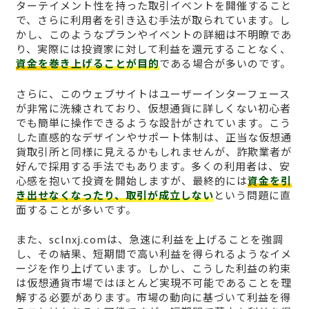
ターテイメント性を持った取引イベントを開催すること
で、さらに利用者を引き込む手法が取られています。し
かし、このようなプランやイベントの詳細は不明瞭であ
り、実際には投資家に対して利益を還元することなく、
資金を巻き上げることが目的
である場合が多いのです。
さらに、このウェブサイトはユーザーインターフェース
が非常に洗練されており、仮想通貨に詳しくない初心者
でも簡単に操作できるような設計がされています。こう
した直感的なデザインやサポート体制は、正当な仮想通
貨取引所と同様に見えるかもしれませんが、詐欺業者が
好んで採用する手法でもあります。多くの利用者は、安
心感を抱いて投資を開始しますが、最終的には
資金を引
き出せなくなったり、取引が成立しない
という問題に直
面することが多いです。
また、sclnxj.comは、急速に利益を上げることを強調
し、その結果、短期間で高い利益を得られるようなイメ
ージを作り上げています。しかし、こうした利益の約束
は仮想通貨市場ではほとんど実現不可能であることを理
解する必要があります。市場の動向に基づいて利益を得