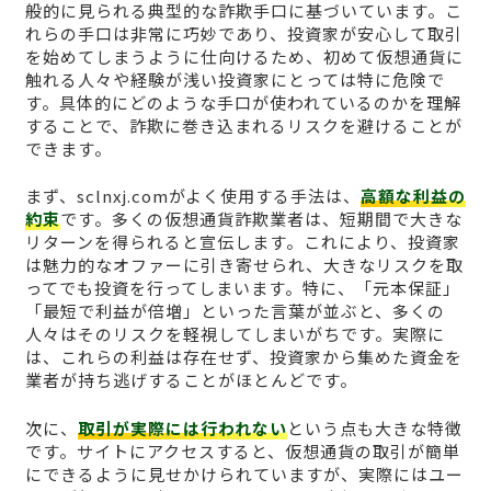
般的に見られる典型的な詐欺手口に基づいています。こ
れらの手口は非常に巧妙であり、投資家が安心して取引
を始めてしまうように仕向けるため、初めて仮想通貨に
触れる人々や経験が浅い投資家にとっては特に危険で
す。具体的にどのような手口が使われているのかを理解
することで、詐欺に巻き込まれるリスクを避けることが
できます。
まず、sclnxj.comがよく使用する手法は、
高額な利益の
約束
です。多くの仮想通貨詐欺業者は、短期間で大きな
リターンを得られると宣伝します。これにより、投資家
は魅力的なオファーに引き寄せられ、大きなリスクを取
ってでも投資を行ってしまいます。特に、「元本保証」
「最短で利益が倍増」といった言葉が並ぶと、多くの
人々はそのリスクを軽視してしまいがちです。実際に
は、これらの利益は存在せず、投資家から集めた資金を
業者が持ち逃げすることがほとんどです。
次に、
取引が実際には行われない
という点も大きな特徴
です。サイトにアクセスすると、仮想通貨の取引が簡単
にできるように見せかけられていますが、実際にはユー